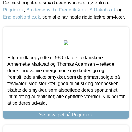
De mest populære smykke-webshops er i øjeblikket
Pilgrim.dk
,
Brodersens.dk
,
FrederikIX.dk
,
SifJakobs.dk
og
EndlessNordic.dk
, som alle har nogle rigtig lækre smykker.
Pilgrim.dk begyndte i 1983, da de to danskere -
Annemette Markvad og Thomas Adamsen – rettede
deres innovative energi mod smykkedesign og
fremstillede unikke smykker, som de primært solgte på
festivaler. Med stor kærlighed til musik og mennesker
skabte de smykker, som afspejlede deres spontanitet,
intimitet og autenticitet; alle dybtfølte værdier. Klik her for
at se deres udvalg.
Se udvalget på Pilgrim.dk