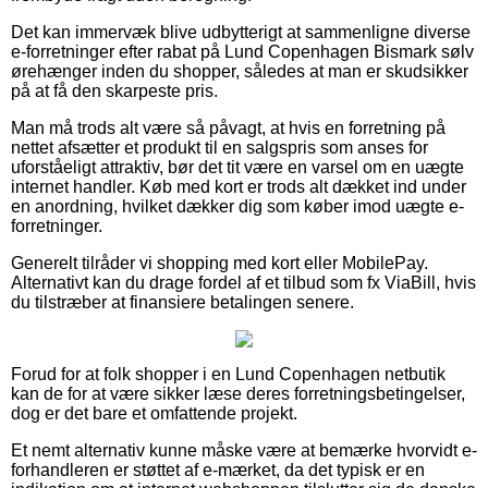
Det kan immervæk blive udbytterigt at sammenligne diverse
e-forretninger efter rabat på Lund Copenhagen Bismark sølv
ørehænger inden du shopper, således at man er skudsikker
på at få den skarpeste pris.
Man må trods alt være så påvagt, at hvis en forretning på
nettet afsætter et produkt til en salgspris som anses for
uforståeligt attraktiv, bør det tit være en varsel om en uægte
internet handler. Køb med kort er trods alt dækket ind under
en anordning, hvilket dækker dig som køber imod uægte e-
forretninger.
Generelt tilråder vi shopping med kort eller MobilePay.
Alternativt kan du drage fordel af et tilbud som fx ViaBill, hvis
du tilstræber at finansiere betalingen senere.
Forud for at folk shopper i en Lund Copenhagen netbutik
kan de for at være sikker læse deres forretningsbetingelser,
dog er det bare et omfattende projekt.
Et nemt alternativ kunne måske være at bemærke hvorvidt e-
forhandleren er støttet af e-mærket, da det typisk er en