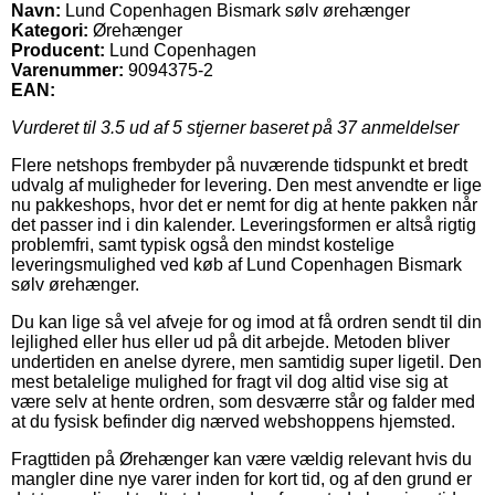
Navn:
Lund Copenhagen Bismark sølv ørehænger
Kategori:
Ørehænger
Producent:
Lund Copenhagen
Varenummer:
9094375-2
EAN:
Vurderet til
3.5
ud af 5 stjerner baseret på
37
anmeldelser
Flere netshops frembyder på nuværende tidspunkt et bredt
udvalg af muligheder for levering. Den mest anvendte er lige
nu pakkeshops, hvor det er nemt for dig at hente pakken når
det passer ind i din kalender. Leveringsformen er altså rigtig
problemfri, samt typisk også den mindst kostelige
leveringsmulighed ved køb af Lund Copenhagen Bismark
sølv ørehænger.
Du kan lige så vel afveje for og imod at få ordren sendt til din
lejlighed eller hus eller ud på dit arbejde. Metoden bliver
undertiden en anelse dyrere, men samtidig super ligetil. Den
mest betalelige mulighed for fragt vil dog altid vise sig at
være selv at hente ordren, som desværre står og falder med
at du fysisk befinder dig nærved webshoppens hjemsted.
Fragttiden på Ørehænger kan være vældig relevant hvis du
mangler dine nye varer inden for kort tid, og af den grund er