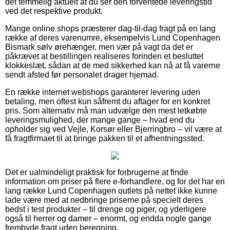
det temmelig aktuelt at du ser den forventede leveringstid
ved det respektive produkt.
Mange online shops præsterer dag-til-dag fragt på en lang
række af deres varenumre, eksempelvis Lund Copenhagen
Bismark sølv ørehænger, men vær på vagt da det er
påkrævet at bestillingen realiseres forinden et besluttet
klokkeslæt, sådan at de med sikkerhed kan nå at få varerne
sendt afsted før personalet drager hjemad.
En række internet webshops garanterer levering uden
betaling, men oftest kun såfremt du aftager for en konkret
pris. Som alternativ må man udvælge den mest letkøbte
leveringsmulighed, der mange gange – hvad end du
opholder sig ved Vejle, Korsør eller Bjerringbro – vil være at
få fragtfirmaet til at bringe pakken til et afhentningssted.
Det er ualmindeligt praktisk for forbrugerne at finde
information om priser på flere e-forhandlere, og for det har en
lang række Lund Copenhagen outlets på nettet ikke kunne
lade være med at nedbringe priserne på specielt deres
bedst i test produkter – til drenge og piger, og yderligere
også til herrer og damer – enormt, og endda nogle gange
frembyde fragt uden beregning.