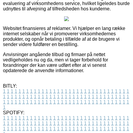
evaluering af virksomhedens service, hvilket ligeledes burde
udnyttes til afvejning af tilfredsheden hos kunderne.
Websitet finansieres af reklamer. Vi hjælper en lang række
internet selskaber når vi promoverer virksomhedernes
produkter, og opnår betaling i tilfælde af at de brugere vi
sender videre fuldfører en bestilling.
Anvisninger angående tilbud og firmaer på nettet
vedligeholdes nu og da, men vi tager forbehold for
forandringer der kan være udført efter at vi senest
opdaterede de anvendte informationer.
BITLY:
1
1
1
1
1
1
1
1
1
1
1
1
1
1
1
1
1
1
1
1
1
1
1
1
1
1
1
1
1
1
1
1
1
1
1
1
1
1
1
1
1
1
1
1
1
1
1
1
1
1
1
1
1
1
1
1
1
1
1
1
1
1
1
1
1
1
1
1
1
1
1
1
1
1
1
1
1
1
1
1
1
1
1
1
1
1
1
1
1
1
1
1
1
1
1
1
1
1
1
1
SPOTIFY:
1
1
1
1
1
1
1
1
1
1
1
1
1
1
1
1
1
1
1
1
1
1
1
1
1
1
1
1
1
1
1
1
1
1
1
1
1
1
1
1
1
1
1
1
1
1
1
1
1
1
1
1
1
1
1
1
1
1
1
1
1
1
1
1
1
1
1
1
1
1
1
1
1
1
1
1
1
1
1
1
1
1
1
1
1
1
1
1
1
1
1
1
1
1
1
1
1
1
1