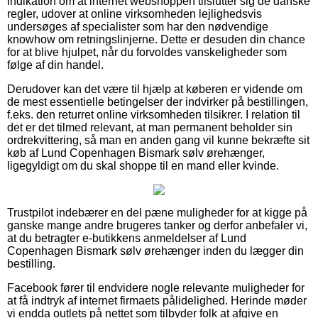
indikation om at internet webshoppen tilslutter sig de danske
regler, udover at online virksomheden lejlighedsvis
undersøges af specialister som har den nødvendige
knowhow om retningslinjerne. Dette er desuden din chance
for at blive hjulpet, når du forvoldes vanskeligheder som
følge af din handel.
Derudover kan det være til hjælp at køberen er vidende om
de mest essentielle betingelser der indvirker på bestillingen,
f.eks. den returret online virksomheden tilsikrer. I relation til
det er det tilmed relevant, at man permanent beholder sin
ordrekvittering, så man en anden gang vil kunne bekræfte sit
køb af Lund Copenhagen Bismark sølv ørehænger,
ligegyldigt om du skal shoppe til en mand eller kvinde.
Trustpilot indebærer en del pæne muligheder for at kigge på
ganske mange andre brugeres tanker og derfor anbefaler vi,
at du betragter e-butikkens anmeldelser af Lund
Copenhagen Bismark sølv ørehænger inden du lægger din
bestilling.
Facebook fører til endvidere nogle relevante muligheder for
at få indtryk af internet firmaets pålidelighed. Herinde møder
vi endda outlets på nettet som tilbyder folk at afgive en