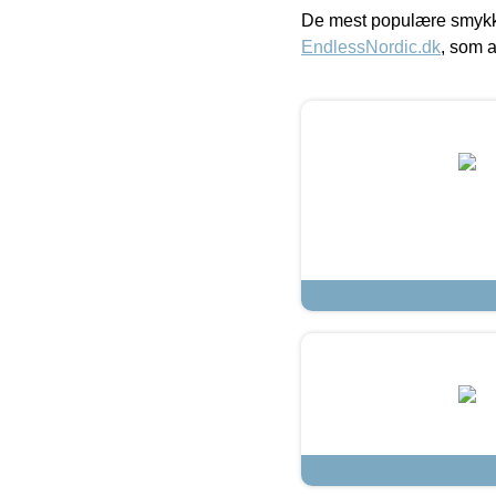
De mest populære smykk
EndlessNordic.dk
, som a