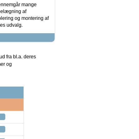
gennemgår mange
 belægning af
olering og montering af
res udvalg.
 fra bl.a. deres
mer og