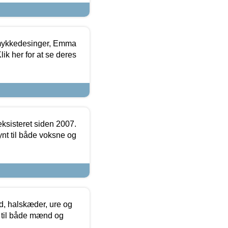
mykkedesinger, Emma
ik her for at se deres
ksisteret siden 2007.
nt til både voksne og
, halskæder, ure og
r til både mænd og