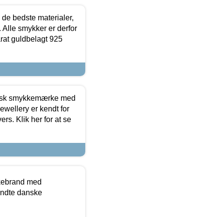
 de bedste materialer,
 Alle smykker er derfor
arat guldbelagt 925
dansk smykkemærke med
ewellery er kendt for
ers. Klik her for at se
kkebrand med
ndte danske