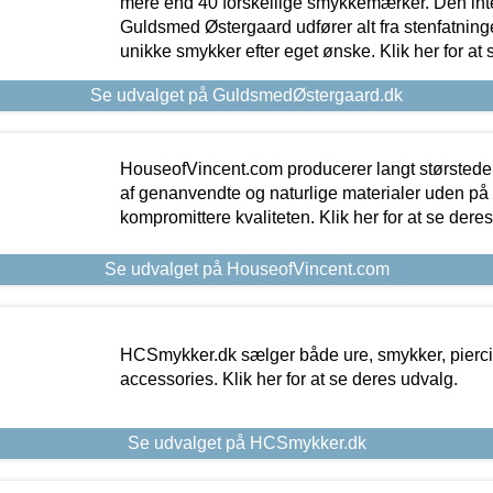
mere end 40 forskellige smykkemærker. Den in
Guldsmed Østergaard udfører alt fra stenfatninge
unikke smykker efter eget ønske. Klik her for at 
Se udvalget på GuldsmedØstergaard.dk
HouseofVincent.com producerer langt størstede
af genanvendte og naturlige materialer uden p
kompromittere kvaliteten. Klik her for at se dere
Se udvalget på HouseofVincent.com
HCSmykker.dk sælger både ure, smykker, pierc
accessories. Klik her for at se deres udvalg.
Se udvalget på HCSmykker.dk