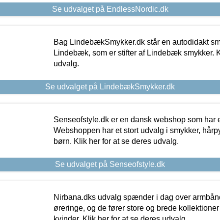
Se udvalget på EndlessNordic.dk
Bag LindebækSmykker.dk står en autodidakt s
Lindebæk, som er stifter af Lindebæk smykker. Kl
udvalg.
Se udvalget på LindebækSmykker.dk
Senseofstyle.dk er en dansk webshop som har e
Webshoppen har et stort udvalg i smykker, hårpy
børn. Klik her for at se deres udvalg.
Se udvalget på Senseofstyle.dk
Nirbana.dks udvalg spænder i dag over armbånd
øreringe, og de fører store og brede kollektione
kvinder. Klik her for at se deres udvalg.