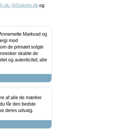
IX.dk
,
SifJakobs.dk
og
- Annemette Markvad og
ergi mod
som de primært solgte
mennesker skabte de
et og autenticitet; alle
.
re af alle de mærker
 du får den bedste
 se deres udvalg.