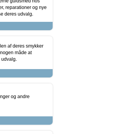
terne guldsmed hos
r, reparationer og nye
se deres udvalg.
len af deres smykker
å nogen måde at
s udvalg.
inger og andre