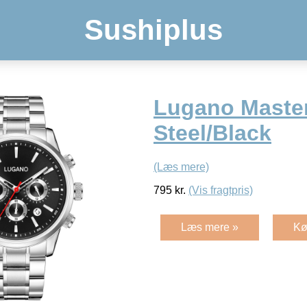
Sushiplus
Lugano Maste
Steel/Black
(Læs mere)
795
kr.
(Vis fragtpris)
Læs mere »
Kø