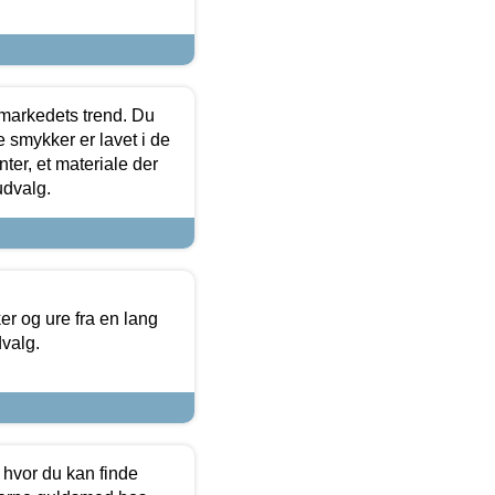
markedets trend. Du
e smykker er lavet i de
ter, et materiale der
udvalg.
 og ure fra en lang
dvalg.
 hvor du kan finde