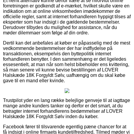
Et nemt alternativ kunne derfor være at se hvorvidt online
forretningen er godkendt af e-mærket, hvilket skulle være en
indikation om at online virksomheden imødekommer de
officielle regler, samt at internet forhandleren hyppigt tilses af
eksperter som har indsigt i de gældende bestemmelser.
Derudover tilbydes du mulighed for assistance, når du
møder dilemmaer som følge af din ordre.
Dertil kan det anbefales at køber er påpasselig med de mest
vedkommende bestemmelser der har indflydelse på
transaktionen, eksempelvis den byttepolitik internet
forhandleren benytter. I den sammenhæng er det ligeledes
essesentielt, at man når som helst bibeholder ens kvittering,
så man senere vil kunne bevise bestillingen af LOVER
Halskæde 18K Forgyldt Sølv, uafhængig om du skal købe
gave til en mand eller kvinde.
Trustpilot yder en lang række belejlige genveje til at iagttage
mange andre kunders tanker og derfor er det smart, at du
betragter internet forhandlerens bedømmelser af LOVER
Halskæde 18K Forgyldt Sølv inden du køber.
Facebook fører til tilsvarende egentlig pæne chancer for at
få indsigt i online firmaets kundetilfredshed. Tilmed møder vi