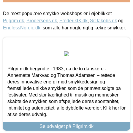
De mest populære smykke-webshops er i øjeblikket
Pilgrim.dk
,
Brodersens.dk
,
FrederikIX.dk
,
SifJakobs.dk
og
EndlessNordic.dk
, som alle har nogle rigtig lækre smykker.
Pilgrim.dk begyndte i 1983, da de to danskere -
Annemette Markvad og Thomas Adamsen – rettede
deres innovative energi mod smykkedesign og
fremstillede unikke smykker, som de primært solgte på
festivaler. Med stor kærlighed til musik og mennesker
skabte de smykker, som afspejlede deres spontanitet,
intimitet og autenticitet; alle dybtfølte værdier. Klik her for
at se deres udvalg.
Se udvalget på Pilgrim.dk