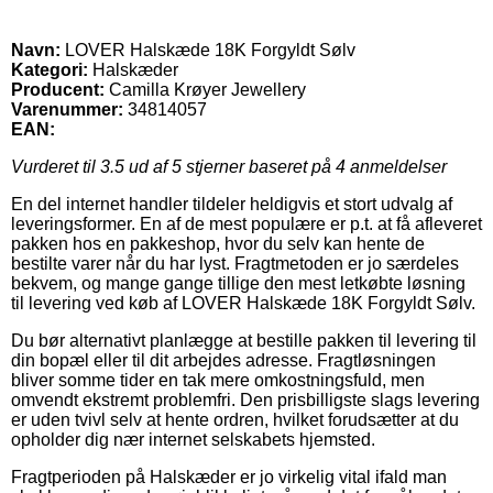
Navn:
LOVER Halskæde 18K Forgyldt Sølv
Kategori:
Halskæder
Producent:
Camilla Krøyer Jewellery
Varenummer:
34814057
EAN:
Vurderet til
3.5
ud af 5 stjerner baseret på
4
anmeldelser
En del internet handler tildeler heldigvis et stort udvalg af
leveringsformer. En af de mest populære er p.t. at få afleveret
pakken hos en pakkeshop, hvor du selv kan hente de
bestilte varer når du har lyst. Fragtmetoden er jo særdeles
bekvem, og mange gange tillige den mest letkøbte løsning
til levering ved køb af LOVER Halskæde 18K Forgyldt Sølv.
Du bør alternativt planlægge at bestille pakken til levering til
din bopæl eller til dit arbejdes adresse. Fragtløsningen
bliver somme tider en tak mere omkostningsfuld, men
omvendt ekstremt problemfri. Den prisbilligste slags levering
er uden tvivl selv at hente ordren, hvilket forudsætter at du
opholder dig nær internet selskabets hjemsted.
Fragtperioden på Halskæder er jo virkelig vital ifald man