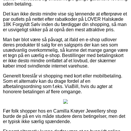
uden betaling.
Det kan ikke desto mindre vise sig lønnende at efterprøve et
par outlets på nettet efter rabatkoder på LOVER Halskæde
18K Forgyldt Sølv inden du færdiggør din shopping, så man
er usvigeligt sikker på at opnå den mest attraktive pris.
Man bør blot være så påvagt, at ifald en e-shop udlover
deres produkter til salg for en salgspris der kan ses som
usædvanlig overkommelig, så kunne det mange gange være
et tegn på en uærlig e-shop. Bestillinger med betalingskort
er ikke desto mindre omfattet af et lovbud, der skærmer
køber imod svindlende internet varehuse.
Generelt foreslår vi shopping med kort eller mobilbetaling.
Som et alternativ kan du drage fordel af en
afbetalingsordning som f.eks. ViaBill, hvis du agter at
honorere betalingen af flere omgange.
Før folk shopper hos en Camilla Krøyer Jewellery shop
burde de på en vis måde studere dens betingelser, men det
er typisk ikke særlig spændende.