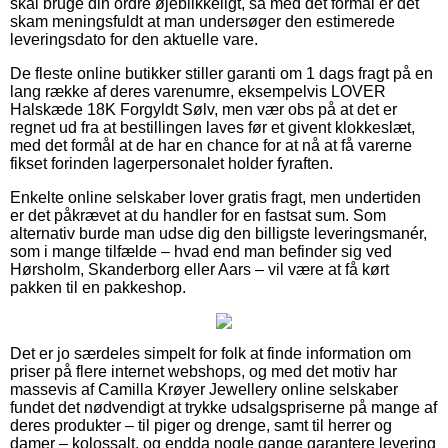
skal bruge din ordre øjeblikkeligt, så med det formål er det
skam meningsfuldt at man undersøger den estimerede
leveringsdato for den aktuelle vare.
De fleste online butikker stiller garanti om 1 dags fragt på en
lang række af deres varenumre, eksempelvis LOVER
Halskæde 18K Forgyldt Sølv, men vær obs på at det er
regnet ud fra at bestillingen laves før et givent klokkeslæt,
med det formål at de har en chance for at nå at få varerne
fikset forinden lagerpersonalet holder fyraften.
Enkelte online selskaber lover gratis fragt, men undertiden
er det påkrævet at du handler for en fastsat sum. Som
alternativ burde man udse dig den billigste leveringsmanér,
som i mange tilfælde – hvad end man befinder sig ved
Hørsholm, Skanderborg eller Aars – vil være at få kørt
pakken til en pakkeshop.
Det er jo særdeles simpelt for folk at finde information om
priser på flere internet webshops, og med det motiv har
massevis af Camilla Krøyer Jewellery online selskaber
fundet det nødvendigt at trykke udsalgspriserne på mange af
deres produkter – til piger og drenge, samt til herrer og
damer – kolossalt, og endda nogle gange garantere levering