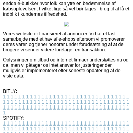
endda e-butikker hvor folk kan ytre en bedømmelse af
købsoplevelsen, hvilket lige så vel bør tages i brug til at få et
indblik i kundernes tilfredshed.
Vores website er finansieret af annoncer. Vi har et fast
samarbejde med et hav af e-shops eftersom vi promoverer
deres varer, og tjener honorar under forudsætning af at de
brugere vi sender videre foretager en transaktion.
Oplysninger om tilbud og internet firmaer understøttes nu og
da, men vi påtager os intet ansvar for justeringer der
muligvis er implementeret efter seneste opdatering af de
viste data.
BITLY:
1
1
1
1
1
1
1
1
1
1
1
1
1
1
1
1
1
1
1
1
1
1
1
1
1
1
1
1
1
1
1
1
1
1
1
1
1
1
1
1
1
1
1
1
1
1
1
1
1
1
1
1
1
1
1
1
1
1
1
1
1
1
1
1
1
1
1
1
1
1
1
1
1
1
1
1
1
1
1
1
1
1
1
1
1
1
1
1
1
1
1
1
1
1
1
1
1
1
1
1
SPOTIFY:
1
1
1
1
1
1
1
1
1
1
1
1
1
1
1
1
1
1
1
1
1
1
1
1
1
1
1
1
1
1
1
1
1
1
1
1
1
1
1
1
1
1
1
1
1
1
1
1
1
1
1
1
1
1
1
1
1
1
1
1
1
1
1
1
1
1