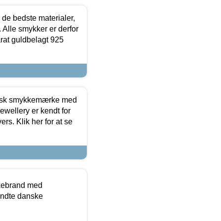
 de bedste materialer,
 Alle smykker er derfor
arat guldbelagt 925
dansk smykkemærke med
ewellery er kendt for
ers. Klik her for at se
kkebrand med
ndte danske