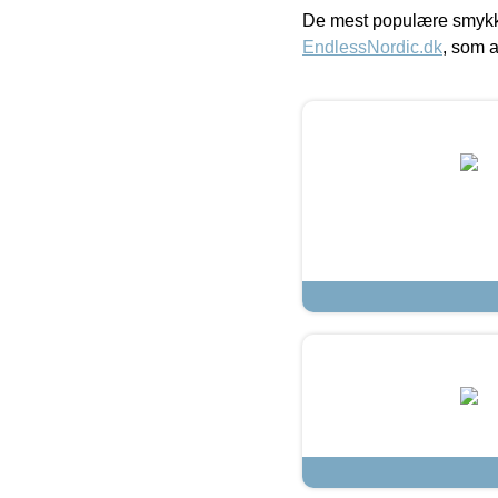
De mest populære smykk
EndlessNordic.dk
, som a