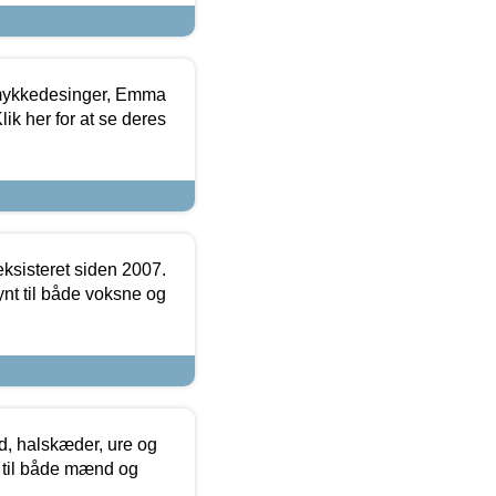
mykkedesinger, Emma
ik her for at se deres
ksisteret siden 2007.
nt til både voksne og
, halskæder, ure og
r til både mænd og