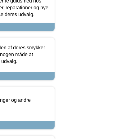
terne guldsmed hos
r, reparationer og nye
se deres udvalg.
len af deres smykker
å nogen måde at
s udvalg.
inger og andre