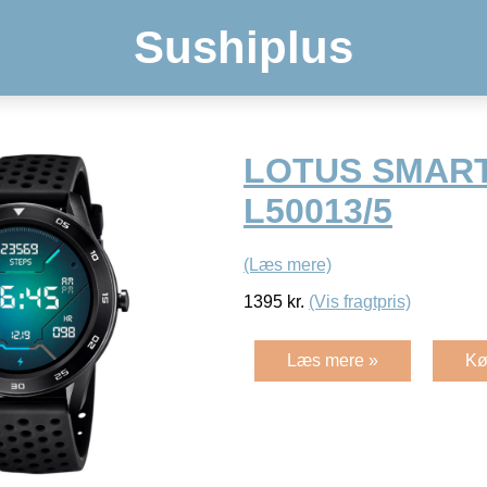
Sushiplus
LOTUS SMAR
L50013/5
(Læs mere)
1395
kr.
(Vis fragtpris)
Læs mere »
Kø