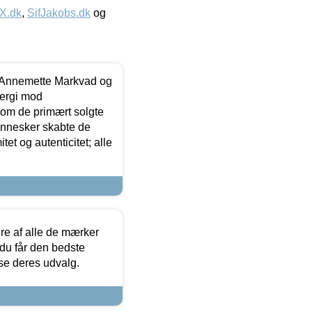
IX.dk
,
SifJakobs.dk
og
- Annemette Markvad og
ergi mod
som de primært solgte
mennesker skabte de
et og autenticitet; alle
.
re af alle de mærker
 du får den bedste
 se deres udvalg.