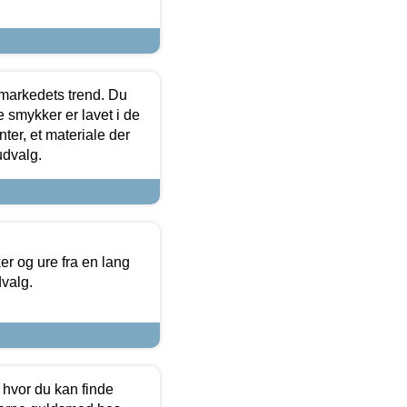
markedets trend. Du
e smykker er lavet i de
ter, et materiale der
udvalg.
 og ure fra en lang
dvalg.
 hvor du kan finde