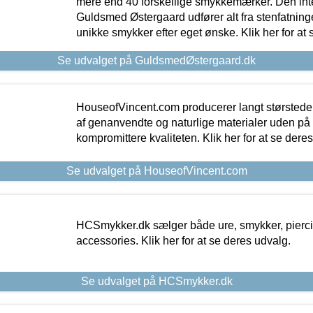
mere end 40 forskellige smykkemærker. Den in
Guldsmed Østergaard udfører alt fra stenfatninge
unikke smykker efter eget ønske. Klik her for at 
Se udvalget på GuldsmedØstergaard.dk
HouseofVincent.com producerer langt størstede
af genanvendte og naturlige materialer uden p
kompromittere kvaliteten. Klik her for at se dere
Se udvalget på HouseofVincent.com
HCSmykker.dk sælger både ure, smykker, pierc
accessories. Klik her for at se deres udvalg.
Se udvalget på HCSmykker.dk