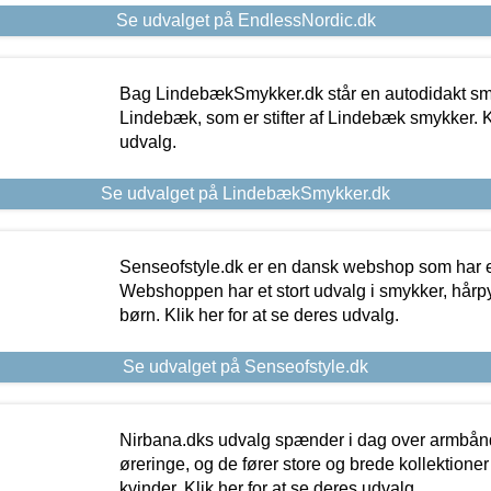
Se udvalget på EndlessNordic.dk
Bag LindebækSmykker.dk står en autodidakt s
Lindebæk, som er stifter af Lindebæk smykker. Kl
udvalg.
Se udvalget på LindebækSmykker.dk
Senseofstyle.dk er en dansk webshop som har e
Webshoppen har et stort udvalg i smykker, hårpy
børn. Klik her for at se deres udvalg.
Se udvalget på Senseofstyle.dk
Nirbana.dks udvalg spænder i dag over armbånd
øreringe, og de fører store og brede kollektione
kvinder. Klik her for at se deres udvalg.