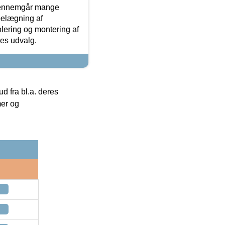
gennemgår mange
 belægning af
olering og montering af
res udvalg.
 fra bl.a. deres
mer og