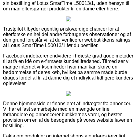
sin bestilling af Lotus SmarTime L50013/1, uden hensyn til
om man efterspørger produkter til en dame eller herre.
Trustpilot tilbyder egentlig ønskværdige chancer for at
efterforske en hel del andre forbrugeres observationer og af
den grund foreslår vi, at du verificerer webbutikkens ratings
af Lotus SmarTime L50013/1 før du bestiller.
Facebook indebærer endvidere i højeste grad gode metoder
til at få en idé om e-firmaets kundetilfredshed. Tilmed ser vi
mange internet virksomheder hvor man kan skrive en
bedømmelse af deres køb, hvilket på samme måde burde
drages fordel af til at danne dig et indtryk af tidligere kunders
oplevelser.
Denne hjemmeside er finansieret af indtægter fra annoncer.
Vi har et fast samarbejde med en mængde online
forhandlere og annoncerer butikkernes varer, og høster
provision om en af de besøgende på vores website laver en
bestilling.
Fakta om produkter og internet shops ajourføres jævnligt,