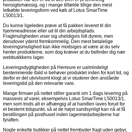
hensigtsmæssig, og i mange tilfælde tillige den mest
letkøbte leveringsform ved køb af Lotus SmarTime
L50013/1.
Du kunne ligeledes prøve at få pakken leveret til din
hjemmeadresse eller ud til din arbejdsplads.
Fragtmuligheden viser sig uheldigvis lidt dyrere, men
derudover yderst fremkommelig. Den mest betalelige
leveringsmulighed kan ikke modsiges at være at du selv
henter produkterne, som dog kræver at du befinder dig nær
webbutikkens lager.
Leveringsdygtigheden på Herreure er ualmindeligt
bestemmende ifald vi behøver produktet inden for kort tid, og
derfor er det utvivlsomt klogt at vi studerer den anslåede
leveringstid på den relevante vare.
Mange firmaer på nettet stiller garanti om 1 dags levering på
massevis af varer, eksempelvis Lotus SmarTime L50013/1,
men som trods alt er afhængig af at handlen laves forud for
et bestemt tidspunkt, så at de højst sandsynligt kan nå at få
bestillingen på posthuset inden lagermedarbejderne har
fyraften.
Nogle enkelte butikker på nettet frembyder fragt uden gebyr,