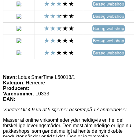
Besøg webshop
Besøg webshop
Besøg webshop
Besøg webshop
Besøg webshop
Navn:
Lotus SmarTime L50013/1
Kategori:
Herreure
Producent:
Varenummer:
10333
EAN:
Vurderet til
4.9
ud af 5 stjerner baseret på
17
anmeldelser
Masser af online virksomheder yder heldigvis en hel del
forskellige leveringsmåder. Den mest almindelige er lige nu
pakkeshops, som gør det muligt at hente de nyindkøbte
produkter når der er tid til det. Den er jo temmelig