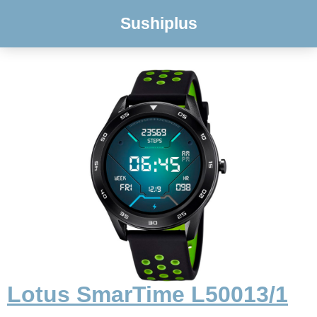
Sushiplus
Lotus SmarTime L50013/1