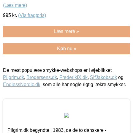
(Læs mere)
995
kr.
(Vis fragtpris)
Læs mere »
Køb nu »
De mest populære smykke-webshops er i øjeblikket
Pilgrim.dk
,
Brodersens.dk
,
FrederikIX.dk
,
SifJakobs.dk
og
EndlessNordic.dk
, som alle har nogle rigtig lækre smykker.
Pilgrim.dk begyndte i 1983, da de to danskere -