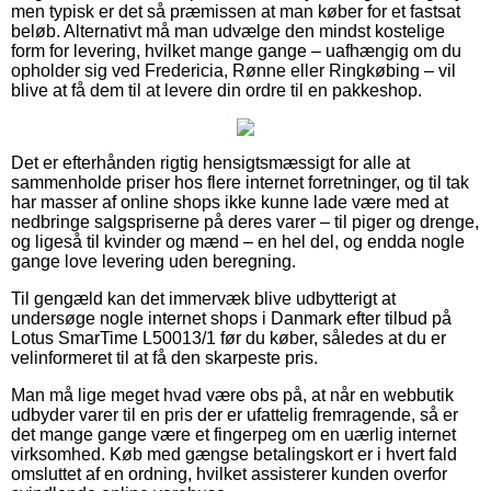
men typisk er det så præmissen at man køber for et fastsat
beløb. Alternativt må man udvælge den mindst kostelige
form for levering, hvilket mange gange – uafhængig om du
opholder sig ved Fredericia, Rønne eller Ringkøbing – vil
blive at få dem til at levere din ordre til en pakkeshop.
Det er efterhånden rigtig hensigtsmæssigt for alle at
sammenholde priser hos flere internet forretninger, og til tak
har masser af online shops ikke kunne lade være med at
nedbringe salgspriserne på deres varer – til piger og drenge,
og ligeså til kvinder og mænd – en hel del, og endda nogle
gange love levering uden beregning.
Til gengæld kan det immervæk blive udbytterigt at
undersøge nogle internet shops i Danmark efter tilbud på
Lotus SmarTime L50013/1 før du køber, således at du er
velinformeret til at få den skarpeste pris.
Man må lige meget hvad være obs på, at når en webbutik
udbyder varer til en pris der er ufattelig fremragende, så er
det mange gange være et fingerpeg om en uærlig internet
virksomhed. Køb med gængse betalingskort er i hvert fald
omsluttet af en ordning, hvilket assisterer kunden overfor