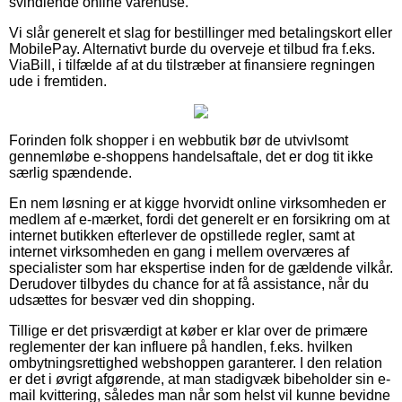
svindlende online varehuse.
Vi slår generelt et slag for bestillinger med betalingskort eller
MobilePay. Alternativt burde du overveje et tilbud fra f.eks.
ViaBill, i tilfælde af at du tilstræber at finansiere regningen
ude i fremtiden.
Forinden folk shopper i en webbutik bør de utvivlsomt
gennemløbe e-shoppens handelsaftale, det er dog tit ikke
særlig spændende.
En nem løsning er at kigge hvorvidt online virksomheden er
medlem af e-mærket, fordi det generelt er en forsikring om at
internet butikken efterlever de opstillede regler, samt at
internet virksomheden en gang i mellem overværes af
specialister som har ekspertise inden for de gældende vilkår.
Derudover tilbydes du chance for at få assistance, når du
udsættes for besvær ved din shopping.
Tillige er det prisværdigt at køber er klar over de primære
reglementer der kan influere på handlen, f.eks. hvilken
ombytningsrettighed webshoppen garanterer. I den relation
er det i øvrigt afgørende, at man stadigvæk bibeholder sin e-
mail kvittering, således man når som helst vil kunne bevidne