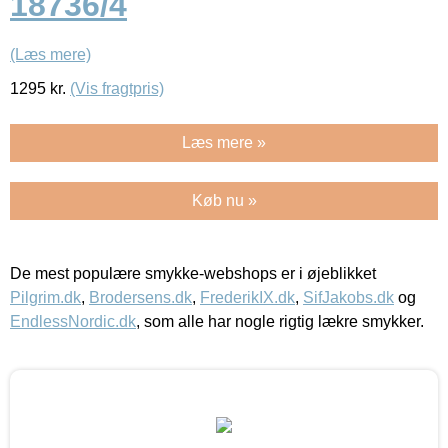
18736/4
(Læs mere)
1295
kr.
(Vis fragtpris)
Læs mere »
Køb nu »
De mest populære smykke-webshops er i øjeblikket
Pilgrim.dk
,
Brodersens.dk
,
FrederikIX.dk
,
SifJakobs.dk
og
EndlessNordic.dk
, som alle har nogle rigtig lækre smykker.