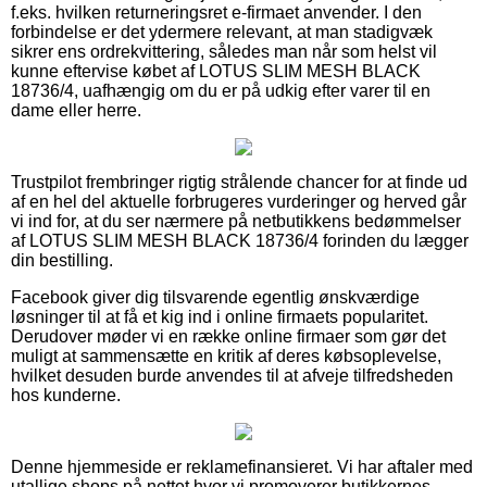
f.eks. hvilken returneringsret e-firmaet anvender. I den
forbindelse er det ydermere relevant, at man stadigvæk
sikrer ens ordrekvittering, således man når som helst vil
kunne eftervise købet af LOTUS SLIM MESH BLACK
18736/4, uafhængig om du er på udkig efter varer til en
dame eller herre.
Trustpilot frembringer rigtig strålende chancer for at finde ud
af en hel del aktuelle forbrugeres vurderinger og herved går
vi ind for, at du ser nærmere på netbutikkens bedømmelser
af LOTUS SLIM MESH BLACK 18736/4 forinden du lægger
din bestilling.
Facebook giver dig tilsvarende egentlig ønskværdige
løsninger til at få et kig ind i online firmaets popularitet.
Derudover møder vi en række online firmaer som gør det
muligt at sammensætte en kritik af deres købsoplevelse,
hvilket desuden burde anvendes til at afveje tilfredsheden
hos kunderne.
Denne hjemmeside er reklamefinansieret. Vi har aftaler med
utallige shops på nettet hvor vi promoverer butikkernes