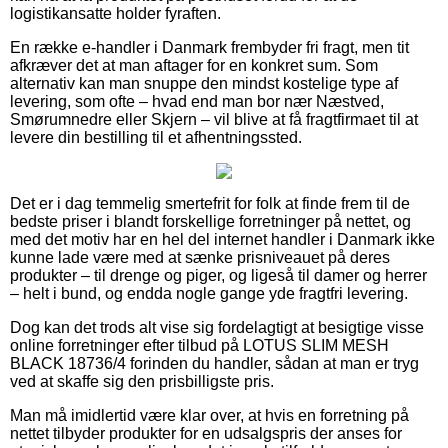
logistikansatte holder fyraften.
En række e-handler i Danmark frembyder fri fragt, men tit
afkræver det at man aftager for en konkret sum. Som
alternativ kan man snuppe den mindst kostelige type af
levering, som ofte – hvad end man bor nær Næstved,
Smørumnedre eller Skjern – vil blive at få fragtfirmaet til at
levere din bestilling til et afhentningssted.
Det er i dag temmelig smertefrit for folk at finde frem til de
bedste priser i blandt forskellige forretninger på nettet, og
med det motiv har en hel del internet handler i Danmark ikke
kunne lade være med at sænke prisniveauet på deres
produkter – til drenge og piger, og ligeså til damer og herrer
– helt i bund, og endda nogle gange yde fragtfri levering.
Dog kan det trods alt vise sig fordelagtigt at besigtige visse
online forretninger efter tilbud på LOTUS SLIM MESH
BLACK 18736/4 forinden du handler, sådan at man er tryg
ved at skaffe sig den prisbilligste pris.
Man må imidlertid være klar over, at hvis en forretning på
nettet tilbyder produkter for en udsalgspris der anses for