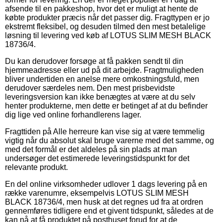
afsende til en pakkeshop, hvor det er muligt at hente de
købte produkter præcis når det passer dig. Fragttypen er jo
ekstremt fleksibel, og desuden tilmed den mest betalelige
løsning til levering ved køb af LOTUS SLIM MESH BLACK
18736/4.
Du kan derudover forsøge at få pakken sendt til din
hjemmeadresse eller ud på dit arbejde. Fragtmuligheden
bliver undertiden en anelse mere omkostningsfuld, men
derudover særdeles nem. Den mest prisbevidste
leveringsversion kan ikke benægtes at være at du selv
henter produkterne, men dette er betinget af at du befinder
dig lige ved online forhandlerens lager.
Fragttiden på Alle herreure kan vise sig at være temmelig
vigtig når du absolut skal bruge varerne med det samme, og
med det formål er det aldeles på sin plads at man
undersøger det estimerede leveringstidspunkt for det
relevante produkt.
En del online virksomheder udlover 1 dags levering på en
række varenumre, eksempelvis LOTUS SLIM MESH
BLACK 18736/4, men husk at det regnes ud fra at ordren
gennemføres tidligere end et givent tidspunkt, således at de
kan nå at få produktet på posthuset forud for at de