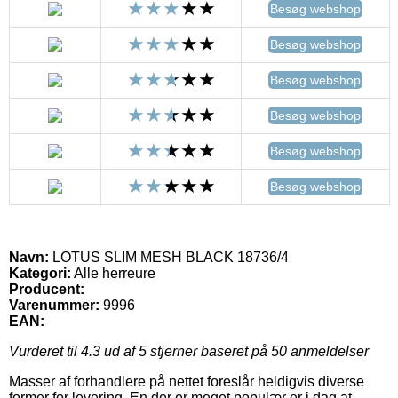
Besøg webshop
Besøg webshop
Besøg webshop
Besøg webshop
Besøg webshop
Besøg webshop
Navn:
LOTUS SLIM MESH BLACK 18736/4
Kategori:
Alle herreure
Producent:
Varenummer:
9996
EAN:
Vurderet til
4.3
ud af 5 stjerner baseret på
50
anmeldelser
Masser af forhandlere på nettet foreslår heldigvis diverse
former for levering. En der er meget populær er i dag at