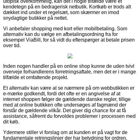
utopisk overkommelig, kan det i nogle tilfælde være et
kendetegn på en bedragerisk netbutik. Kortkøb er trods alt
dækket ind under et regelsæt, som skærmer en imod
snydagtige butikker på nettet.
Vi anbefaler shopping med kort eller mobilbetaling. Som
alternativ kan du vælge en afbetalingsordning fra for
eksempel ViaBill, for så vidt du efterspørger at betale prisen
over tid.
Inden nogen handler på en online shop kunne de uden tvivl
overveje forhandlerens forretningsaftale, men det er i mange
tilfælde et omfattende projekt.
Et alternativ kan være at se nærmere på om webbutikken er
e-mærke godkendt, fordi det ofte er en angivelse af at
internet shoppen følger de gældende danske regler, tillige
med at online butikken ofte undersøges af fagmænd der
forstår de gældende vilkår. Det giver dig chance for at få
assistance, såfremt du forvoldes problemer i processen med
dit køb.
Ydermere stiller vi forslag om at kunden er på vagt for de
fundamentale retningslinjer der har betydning for ordren,