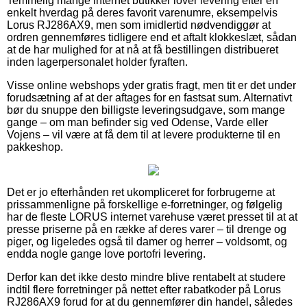
Temmelig mange internet butikker lover levering efter en
enkelt hverdag på deres favorit varenumre, eksempelvis
Lorus RJ286AX9, men som imidlertid nødvendiggør at
ordren gennemføres tidligere end et aftalt klokkeslæt, sådan
at de har mulighed for at nå at få bestillingen distribueret
inden lagerpersonalet holder fyraften.
Visse online webshops yder gratis fragt, men tit er det under
forudsætning af at der aftages for en fastsat sum. Alternativt
bør du snuppe den billigste leveringsudgave, som mange
gange – om man befinder sig ved Odense, Varde eller
Vojens – vil være at få dem til at levere produkterne til en
pakkeshop.
Det er jo efterhånden ret ukompliceret for forbrugerne at
prissammenligne på forskellige e-forretninger, og følgelig
har de fleste LORUS internet varehuse været presset til at at
presse priserne på en række af deres varer – til drenge og
piger, og ligeledes også til damer og herrer – voldsomt, og
endda nogle gange love portofri levering.
Derfor kan det ikke desto mindre blive rentabelt at studere
indtil flere forretninger på nettet efter rabatkoder på Lorus
RJ286AX9 forud for at du gennemfører din handel, således