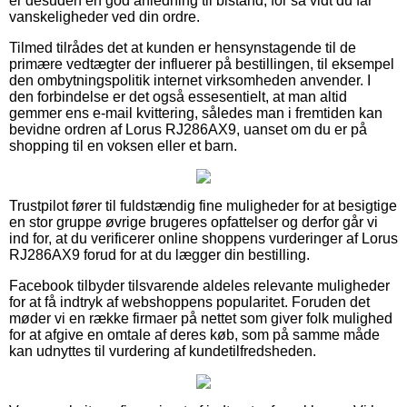
er desuden en god anledning til bistand, for så vidt du får
vanskeligheder ved din ordre.
Tilmed tilrådes det at kunden er hensynstagende til de
primære vedtægter der influerer på bestillingen, til eksempel
den ombytningspolitik internet virksomheden anvender. I
den forbindelse er det også essesentielt, at man altid
gemmer ens e-mail kvittering, således man i fremtiden kan
bevidne ordren af Lorus RJ286AX9, uanset om du er på
shopping til en voksen eller et barn.
Trustpilot fører til fuldstændig fine muligheder for at besigtige
en stor gruppe øvrige brugeres opfattelser og derfor går vi
ind for, at du verificerer online shoppens vurderinger af Lorus
RJ286AX9 forud for at du lægger din bestilling.
Facebook tilbyder tilsvarende aldeles relevante muligheder
for at få indtryk af webshoppens popularitet. Foruden det
møder vi en række firmaer på nettet som giver folk mulighed
for at afgive en omtale af deres køb, som på samme måde
kan udnyttes til vurdering af kundetilfredsheden.