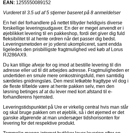
EAN:
1255550089152
Vurderet til
3.5
ud af 5 stjerner baseret på
8
anmeldelser
En hel del forhandlere på nettet tilbyder heldigvis diverse
forskellige leveringsudgaver. En der er meget anvendt er i
øjeblikket levering til en pakkeshop, fordi det giver dig fuld
fleksibilitet til at hente ordren når det passer dig bedst.
Leveringsmetoden er jo yderst ukompliceret, samt endda
ligeledes den prisbilligste fragtmulighed ved køb af Lorus
RJ286AX9.
Du kan tillige afveje for og imod at bestille levering til din
adresse eller ud til dit arbejdes adresse. Fragtmuligheden er
undertiden en smule mere omkostningsfuld, men samtidig
særdeles gnidningsløs. Den mest letkøbte fragttype vil dog i
de fleste tilfælde være at hente pakken selv, men den
løsning betinges af at du lever med kort afstand til e-
forhandlerens hjemsted.
Leveringstidspunktet på Ure er virkelig central hvis man står
og skal bruge pakken om et øjeblik, så i det øjemed er det
ganske afgørende at man undersøger tidshorisonten for
levering for det respektive produkt.