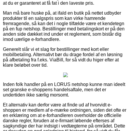
at du er garanteret at få fat i den laveste pris.
Man må bare huske på, at ifald en butik på nettet udbyder
produkter til en salgspris som kan virke hamrende
fremragende, så kan det i nogle tilfælde være et kendetegn
på en fup netshop. Bestillinger med betalingskort er på den
anden side dækket ind under et reglement, som bistår dig
imod uærlige e-forhandlere.
Generelt slår vi et slag for bestillinger med kort eller
mobilbetaling. Alternativt bør du drage fordel af en løsning
på afbetaling fra f.eks. ViaBill, for så vidt du higer efter at
klare beløbet over tid.
Inden folk handler på en LORUS netshop kunne man ideelt
set granske e-shoppens handelsaftale, men det er
undertiden ikke særlig morsomt.
Et alternativ kan derfor være at finde ud af hvorvidt e-
shoppen er medlem af e-mærke ordningen, siden det ofte er
en erklæring om at e-forhandleren overholder de officielle
danske regler, foruden at e-firmaet løbende efterses af
sagkyndige der har indsigt i vedtægterne på området. Dette