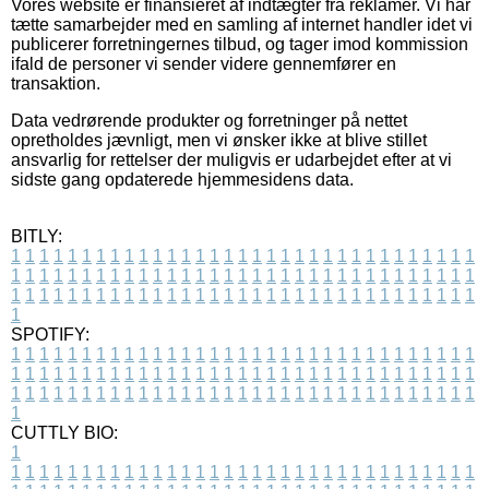
Vores website er finansieret af indtægter fra reklamer. Vi har
tætte samarbejder med en samling af internet handler idet vi
publicerer forretningernes tilbud, og tager imod kommission
ifald de personer vi sender videre gennemfører en
transaktion.
Data vedrørende produkter og forretninger på nettet
opretholdes jævnligt, men vi ønsker ikke at blive stillet
ansvarlig for rettelser der muligvis er udarbejdet efter at vi
sidste gang opdaterede hjemmesidens data.
BITLY:
1
1
1
1
1
1
1
1
1
1
1
1
1
1
1
1
1
1
1
1
1
1
1
1
1
1
1
1
1
1
1
1
1
1
1
1
1
1
1
1
1
1
1
1
1
1
1
1
1
1
1
1
1
1
1
1
1
1
1
1
1
1
1
1
1
1
1
1
1
1
1
1
1
1
1
1
1
1
1
1
1
1
1
1
1
1
1
1
1
1
1
1
1
1
1
1
1
1
1
1
SPOTIFY:
1
1
1
1
1
1
1
1
1
1
1
1
1
1
1
1
1
1
1
1
1
1
1
1
1
1
1
1
1
1
1
1
1
1
1
1
1
1
1
1
1
1
1
1
1
1
1
1
1
1
1
1
1
1
1
1
1
1
1
1
1
1
1
1
1
1
1
1
1
1
1
1
1
1
1
1
1
1
1
1
1
1
1
1
1
1
1
1
1
1
1
1
1
1
1
1
1
1
1
1
CUTTLY BIO:
1
1
1
1
1
1
1
1
1
1
1
1
1
1
1
1
1
1
1
1
1
1
1
1
1
1
1
1
1
1
1
1
1
1