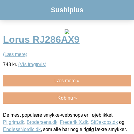
Sushiplus
Lorus RJ286AX9
(Læs mere)
748
kr.
(Vis fragtpris)
Læs mere »
Køb nu »
De mest populære smykke-webshops er i øjeblikket
Pilgrim.dk
,
Brodersens.dk
,
FrederikIX.dk
,
SifJakobs.dk
og
EndlessNordic.dk
, som alle har nogle rigtig lækre smykker.