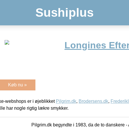
Sushiplus
Longines Efte
Køb nu »
e-webshops er i øjeblikket
Pilgrim.dk
,
Brodersens.dk
,
Frederik
lle har nogle rigtig lækre smykker.
Pilgrim.dk begyndte i 1983, da de to danskere 