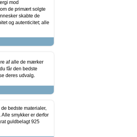
ergi mod
som de primært solgte
mennesker skabte de
et og autenticitet; alle
.
re af alle de mærker
 du får den bedste
 se deres udvalg.
 de bedste materialer,
 Alle smykker er derfor
arat guldbelagt 925