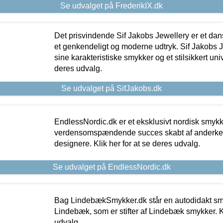
Se udvalget på FrederikIX.dk
Det prisvindende Sif Jakobs Jewellery er et 
et genkendeligt og moderne udtryk. Sif Jakobs J
sine karakteristiske smykker og et stilsikkert univ
deres udvalg.
Se udvalget på SifJakobs.dk
EndlessNordic.dk er et eksklusivt nordisk smy
verdensomspændende succes skabt af anderke
designere. Klik her for at se deres udvalg.
Se udvalget på EndlessNordic.dk
Bag LindebækSmykker.dk står en autodidakt s
Lindebæk, som er stifter af Lindebæk smykker. Kl
udvalg.