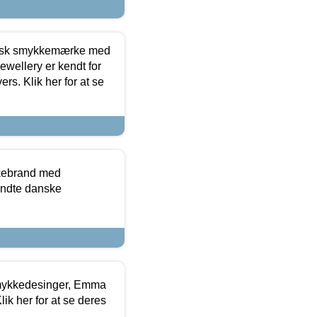
dansk smykkemærke med
ewellery er kendt for
ers. Klik her for at se
kkebrand med
ndte danske
mykkedesinger, Emma
ik her for at se deres