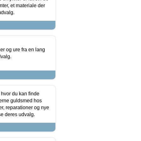
ter, et materiale der
udvalg.
 og ure fra en lang
dvalg.
 hvor du kan finde
terne guldsmed hos
r, reparationer og nye
se deres udvalg.