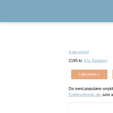
(Læs mere)
2195
kr.
(Vis fragtpris)
Læs mere »
De mest populære smykk
EndlessNordic.dk
, som a