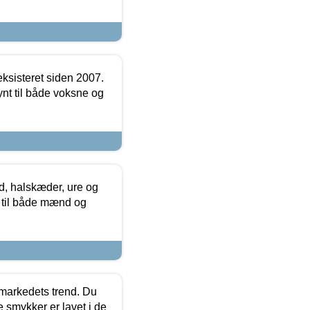
ksisteret siden 2007.
nt til både voksne og
, halskæder, ure og
r til både mænd og
markedets trend. Du
e smykker er lavet i de