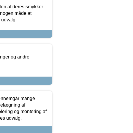
len af deres smykker
å nogen måde at
s udvalg.
inger og andre
gennemgår mange
 belægning af
olering og montering af
res udvalg.