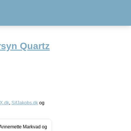
rsyn Quartz
IX.dk
,
SifJakobs.dk
og
- Annemette Markvad og