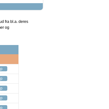
 fra bl.a. deres
mer og
op
op
op
op
op