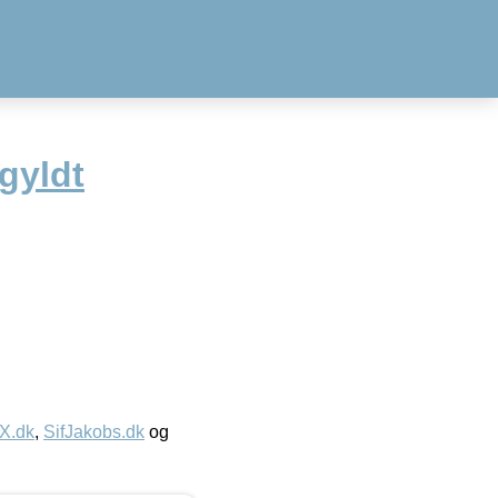
gyldt
IX.dk
,
SifJakobs.dk
og