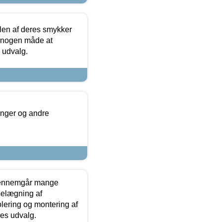
len af deres smykker
å nogen måde at
s udvalg.
inger og andre
gennemgår mange
 belægning af
olering og montering af
res udvalg.