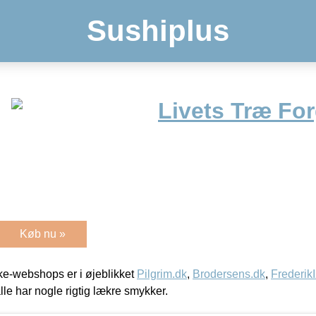
Sushiplus
Livets Træ For
Køb nu »
e-webshops er i øjeblikket
Pilgrim.dk
,
Brodersens.dk
,
Frederik
lle har nogle rigtig lækre smykker.