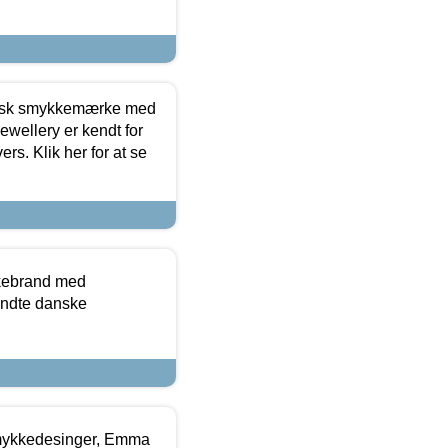
dansk smykkemærke med
ewellery er kendt for
ers. Klik her for at se
kkebrand med
ndte danske
mykkedesinger, Emma