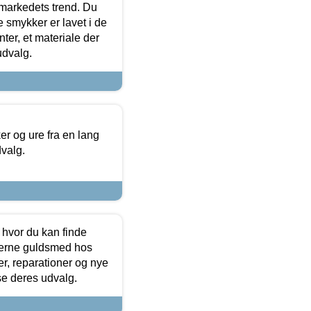
markedets trend. Du
e smykker er lavet i de
ter, et materiale der
udvalg.
 og ure fra en lang
dvalg.
 hvor du kan finde
terne guldsmed hos
r, reparationer og nye
se deres udvalg.