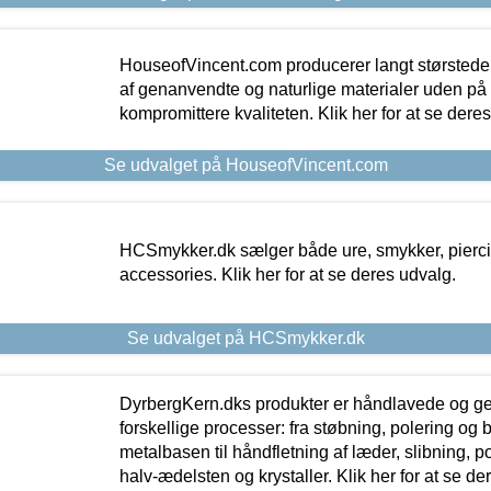
HouseofVincent.com producerer langt størstede
af genanvendte og naturlige materialer uden p
kompromittere kvaliteten. Klik her for at se dere
Se udvalget på HouseofVincent.com
HCSmykker.dk sælger både ure, smykker, pierc
accessories. Klik her for at se deres udvalg.
Se udvalget på HCSmykker.dk
DyrbergKern.dks produkter er håndlavede og 
forskellige processer: fra støbning, polering og
metalbasen til håndfletning af læder, slibning, p
halv-ædelsten og krystaller. Klik her for at se de