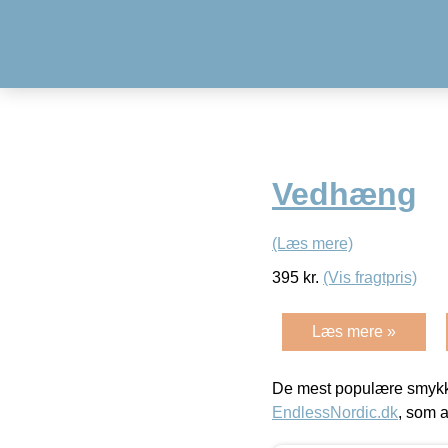
Vedhæng
(Læs mere)
395
kr.
(Vis fragtpris)
Læs mere »
De mest populære smykk
EndlessNordic.dk
, som a