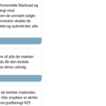
- Annemette Markvad og
ergi mod
som de primært solgte
mennesker skabte de
et og autenticitet; alle
.
re af alle de mærker
 du får den bedste
 se deres udvalg.
 de bedste materialer,
 Alle smykker er derfor
arat guldbelagt 925