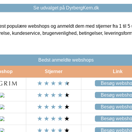
Se udvalget på DyrbergKern.dk
t populære webshops og anmeldt dem med stjerner fra 1 til 5 ud
rrelse, kundeservice, brugervenlighed, betingelser, leveringsfor
Bedst anmeldte webshops
bshop
Stjerner
Link
Besøg websh
Besøg websh
Besøg websh
Besøg websh
Besøg websh