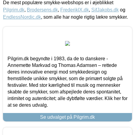
De mest populære smykke-webshops er i øjeblikket
Pilgrim.dk
,
Brodersens.dk
,
FrederikIX.dk
,
SifJakobs.dk
og
EndlessNordic.dk
, som alle har nogle rigtig lækre smykker.
Pilgrim.dk begyndte i 1983, da de to danskere -
Annemette Markvad og Thomas Adamsen – rettede
deres innovative energi mod smykkedesign og
fremstillede unikke smykker, som de primært solgte på
festivaler. Med stor kærlighed til musik og mennesker
skabte de smykker, som afspejlede deres spontanitet,
intimitet og autenticitet; alle dybtfølte værdier. Klik her for
at se deres udvalg.
Se udvalget på Pilgrim.dk