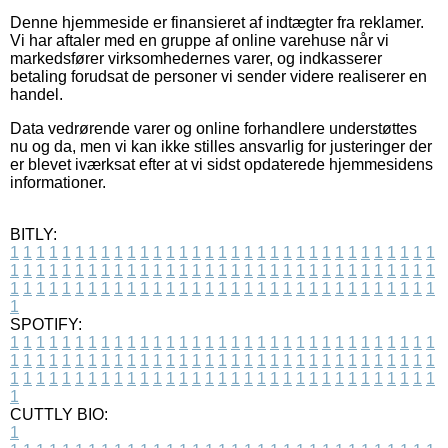
Denne hjemmeside er finansieret af indtægter fra reklamer.
Vi har aftaler med en gruppe af online varehuse når vi
markedsfører virksomhedernes varer, og indkasserer
betaling forudsat de personer vi sender videre realiserer en
handel.
Data vedrørende varer og online forhandlere understøttes
nu og da, men vi kan ikke stilles ansvarlig for justeringer der
er blevet iværksat efter at vi sidst opdaterede hjemmesidens
informationer.
BITLY:
1
1
1
1
1
1
1
1
1
1
1
1
1
1
1
1
1
1
1
1
1
1
1
1
1
1
1
1
1
1
1
1
1
1
1
1
1
1
1
1
1
1
1
1
1
1
1
1
1
1
1
1
1
1
1
1
1
1
1
1
1
1
1
1
1
1
1
1
1
1
1
1
1
1
1
1
1
1
1
1
1
1
1
1
1
1
1
1
1
1
1
1
1
1
1
1
1
1
1
1
SPOTIFY:
1
1
1
1
1
1
1
1
1
1
1
1
1
1
1
1
1
1
1
1
1
1
1
1
1
1
1
1
1
1
1
1
1
1
1
1
1
1
1
1
1
1
1
1
1
1
1
1
1
1
1
1
1
1
1
1
1
1
1
1
1
1
1
1
1
1
1
1
1
1
1
1
1
1
1
1
1
1
1
1
1
1
1
1
1
1
1
1
1
1
1
1
1
1
1
1
1
1
1
1
CUTTLY BIO:
1