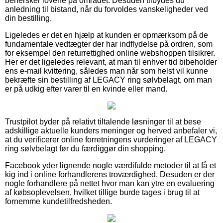
behersker lovene på området. Desuden tilbydes du
anledning til bistand, når du forvoldes vanskeligheder ved
din bestilling.
Ligeledes er det en hjælp at kunden er opmærksom på de
fundamentale vedtægter der har indflydelse på ordren, som
for eksempel den returrettighed online webshoppen tilsikrer.
Her er det ligeledes relevant, at man til enhver tid bibeholder
ens e-mail kvittering, således man når som helst vil kunne
bekræfte sin bestilling af LEGACY ring sølvbelagt, om man
er på udkig efter varer til en kvinde eller mand.
Trustpilot byder på relativt tiltalende løsninger til at bese
adskillige aktuelle kunders meninger og herved anbefaler vi,
at du verificerer online forretningens vurderinger af LEGACY
ring sølvbelagt før du færdiggør din shopping.
Facebook yder lignende nogle værdifulde metoder til at få et
kig ind i online forhandlerens troværdighed. Desuden er der
nogle forhandlere på nettet hvor man kan ytre en evaluering
af købsoplevelsen, hvilket tillige burde tages i brug til at
fornemme kundetilfredsheden.