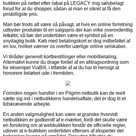
butikker på nettet efter rabat på LEGACY ring sølvbelagt
forud for at du shopper, sådan at man er sikret at få den
prisbilligste pris.
Man bør trods alt være så påvagt, at hvis en online forretning
udbyder produkter til en salgspris der kan virke overordentlig
letkøbt, så bør det undertiden være et symbol på en
snydagtig butik. Køb med betalingskort er dog indbefattet af
en lov, hvilket værner os overfor uærlige online selskaber.
Vi tilråder generelt kortbestillinger eller mobilbetaling.
Alternativt kunne du drage fordel af en afdragsordning som
for eksempel ViaBill, i tilfælde af at du har til hensigt at
honorere beløbet ude i fremtiden.
Forinden nogen handler i en Pilgrim netbutik kan de reelt
sætte sig ind i netbutikkens handelsaftale, det er dog tit et
tidskrævende arbejde.
En anden valgmulighed kan være at granske hvorvidt
netbutikken er godkendt af e-mærket, fordi det skulle være
en forsikring om at webbutikken forstår de officielle regler,
udover at e-butikken undertiden efterses af eksperter der