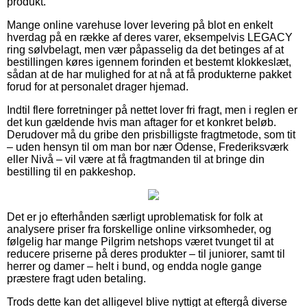
produkt.
Mange online varehuse lover levering på blot en enkelt
hverdag på en række af deres varer, eksempelvis LEGACY
ring sølvbelagt, men vær påpasselig da det betinges af at
bestillingen køres igennem forinden et bestemt klokkeslæt,
sådan at de har mulighed for at nå at få produkterne pakket
forud for at personalet drager hjemad.
Indtil flere forretninger på nettet lover fri fragt, men i reglen er
det kun gældende hvis man aftager for et konkret beløb.
Derudover må du gribe den prisbilligste fragtmetode, som tit
– uden hensyn til om man bor nær Odense, Frederiksværk
eller Nivå – vil være at få fragtmanden til at bringe din
bestilling til en pakkeshop.
Det er jo efterhånden særligt uproblematisk for folk at
analysere priser fra forskellige online virksomheder, og
følgelig har mange Pilgrim netshops været tvunget til at
reducere priserne på deres produkter – til juniorer, samt til
herrer og damer – helt i bund, og endda nogle gange
præstere fragt uden betaling.
Trods dette kan det alligevel blive nyttigt at eftergå diverse