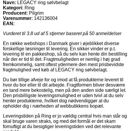
Navn:
LEGACY ring sølvbelagt
Kategori:
Ring
Producent:
Pilgrim
Varenummer:
142136004
EAN:
Vurderet til
3.8
ud af 5 stjerner baseret på
50
anmeldelser
En række webshops i Danmark giver i øjeblikket diverse
forskellige løsninger til levering. En sikker vinder er p.t.
levering til en pakkeshop, så du selv kan hente din bestilling
når der er tid til det. Fragtmuligheden er nemlig i høj grad
fremkommelig, samt oftest ydermere den mest prisbevidste
fragtmulighed ved køb af LEGACY ring sølvbelagt.
Du bør tillige afveje for og imod at få produkterne leveret til
hvor du bor eller til dit arbejde. Fragtformen bliver desværre
en tand mere bekostelig, men på den anden side særligt let.
Den prisbilligste leveringsmulighed er uden tvivl at du selv
henter produkterne, hvilket dog nødvendiggør at du
opholder dig i nærheden af webbutikkens bopæl.
Leveringstiden på Ring er jo vældig central hvis man står og
skal bruge varen straks, og med det formål er det skam
fornuftigt at du besigtiger leveringstiden ved det relevante