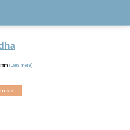
dha
¿6 mm
(Læs mere)
b nu »