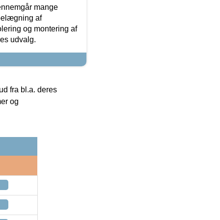
gennemgår mange
 belægning af
olering og montering af
res udvalg.
 fra bl.a. deres
mer og