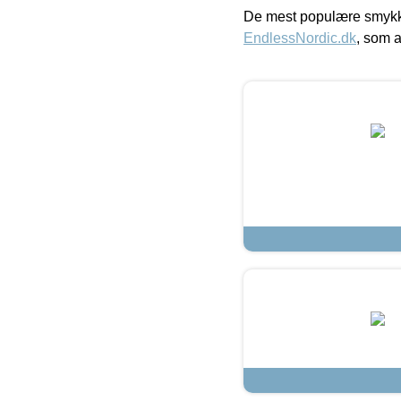
De mest populære smykk
EndlessNordic.dk
, som a