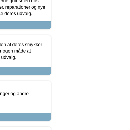
terne guldsmed hos
r, reparationer og nye
se deres udvalg.
len af deres smykker
å nogen måde at
s udvalg.
inger og andre