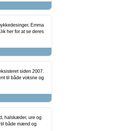
mykkedesinger, Emma
ik her for at se deres
ksisteret siden 2007.
nt til både voksne og
, halskæder, ure og
r til både mænd og