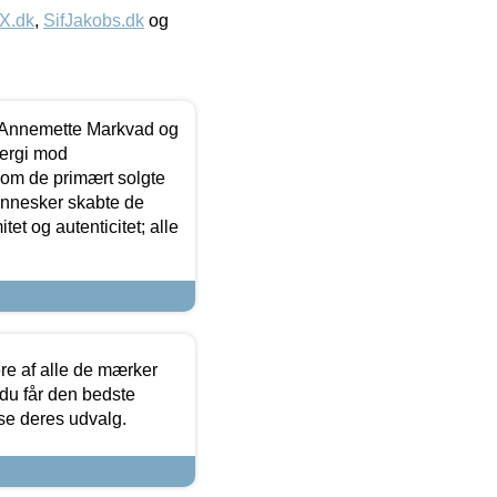
IX.dk
,
SifJakobs.dk
og
- Annemette Markvad og
ergi mod
som de primært solgte
mennesker skabte de
et og autenticitet; alle
.
re af alle de mærker
 du får den bedste
 se deres udvalg.