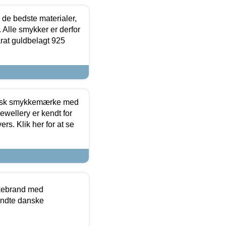
 de bedste materialer,
 Alle smykker er derfor
arat guldbelagt 925
dansk smykkemærke med
ewellery er kendt for
ers. Klik her for at se
kkebrand med
ndte danske