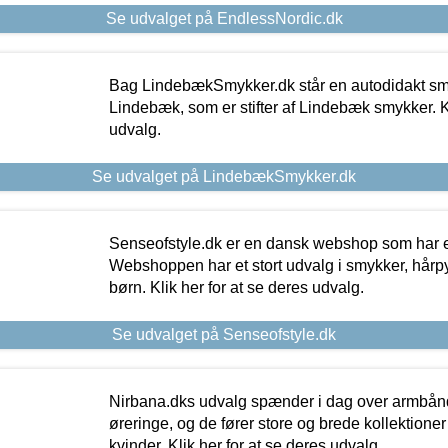
Se udvalget på EndlessNordic.dk
Bag LindebækSmykker.dk står en autodidakt s
Lindebæk, som er stifter af Lindebæk smykker. Kl
udvalg.
Se udvalget på LindebækSmykker.dk
Senseofstyle.dk er en dansk webshop som har e
Webshoppen har et stort udvalg i smykker, hårpy
børn. Klik her for at se deres udvalg.
Se udvalget på Senseofstyle.dk
Nirbana.dks udvalg spænder i dag over armbånd
øreringe, og de fører store og brede kollektione
kvinder. Klik her for at se deres udvalg.