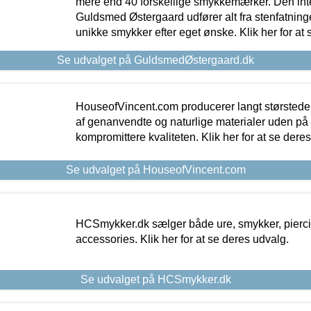
mere end 40 forskellige smykkemærker. Den in
Guldsmed Østergaard udfører alt fra stenfatninge
unikke smykker efter eget ønske. Klik her for at 
Se udvalget på GuldsmedØstergaard.dk
HouseofVincent.com producerer langt størstede
af genanvendte og naturlige materialer uden p
kompromittere kvaliteten. Klik her for at se dere
Se udvalget på HouseofVincent.com
HCSmykker.dk sælger både ure, smykker, pierc
accessories. Klik her for at se deres udvalg.
Se udvalget på HCSmykker.dk