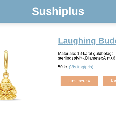
Sushiplus
Laughing Bud
Materiale: 18-karat guldbelagt
sterlingsølvï»¿Diameter:Â ï»
50
kr.
(Vis fragtpris)
Læs mere »
Kø