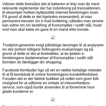
Udover dette foreslåes det at køberen er klar over de mest
relevante reglementer der har indvirkning på transaktionen,
til eksempel hvilken byttepolitik internet forretningen lover.
På grund af dette er det ligeledes essesentielt, at man
permanent bevarer sin e-mail kvittering, således man senere
kan vidne om sin bestilling af Korssmykke i rustfri stål, hvad
end man skal købe en gave til en mand eller kvinde.
Trustpilot genererer evigt pålidelige løsninger til at analysere
en stor portion tidligere forbrugeres evalueringer og på
grund af dette er det at foretrække, at du tjekker e-
forretningens bedømmelser af Korssmykke i rustfri stål
forinden du færdiggør din shopping.
Facebook frembyder lige så vel en række belejlige metoder
til at få kendskab til online forretningens kundetilfredshed.
Foruden det er der faktisk butikker på nettet som giver folk
mulighed for at udforme en omtale af virksomhedens
service, som også burde anvendes til at fornemme hvor
glade kunderne er.