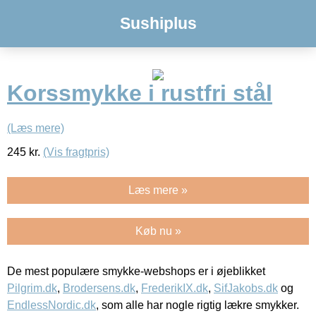
Sushiplus
Korssmykke i rustfri stål
(Læs mere)
245
kr.
(Vis fragtpris)
Læs mere »
Køb nu »
De mest populære smykke-webshops er i øjeblikket
Pilgrim.dk
,
Brodersens.dk
,
FrederikIX.dk
,
SifJakobs.dk
og
EndlessNordic.dk
, som alle har nogle rigtig lækre smykker.