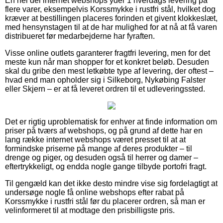
En hel del internet webshops yder 1 hverdags levering på
flere varer, eksempelvis Korssmykke i rustfri stål, hvilket dog
kræver at bestillingen placeres forinden et givent klokkeslæt,
med hensynstagen til at de har mulighed for at nå at få varen
distribueret før medarbejderne har fyraften.
Visse online outlets garanterer fragtfri levering, men for det
meste kun når man shopper for et konkret beløb. Desuden
skal du gribe den mest letkøbte type af levering, der oftest –
hvad end man opholder sig i Silkeborg, Nykøbing Falster
eller Skjern – er at få leveret ordren til et udleveringssted.
Det er rigtig uproblematisk for enhver at finde information om
priser på tværs af webshops, og på grund af dette har en
lang række internet webshops været presset til at at
formindske priserne på mange af deres produkter – til
drenge og piger, og desuden også til herrer og damer –
eftertrykkeligt, og endda nogle gange tilbyde portofri fragt.
Til gengæld kan det ikke desto mindre vise sig fordelagtigt at
undersøge nogle få online webshops efter rabat på
Korssmykke i rustfri stål før du placerer ordren, så man er
velinformeret til at modtage den prisbilligste pris.