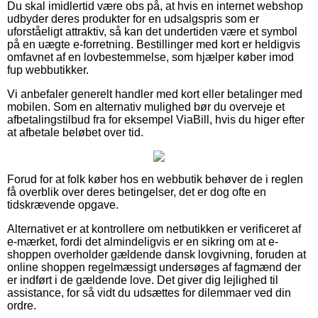
Du skal imidlertid være obs på, at hvis en internet webshop
udbyder deres produkter for en udsalgspris som er
uforståeligt attraktiv, så kan det undertiden være et symbol
på en uægte e-forretning. Bestillinger med kort er heldigvis
omfavnet af en lovbestemmelse, som hjælper køber imod
fup webbutikker.
Vi anbefaler generelt handler med kort eller betalinger med
mobilen. Som en alternativ mulighed bør du overveje et
afbetalingstilbud fra for eksempel ViaBill, hvis du higer efter
at afbetale beløbet over tid.
Forud for at folk køber hos en webbutik behøver de i reglen
få overblik over deres betingelser, det er dog ofte en
tidskrævende opgave.
Alternativet er at kontrollere om netbutikken er verificeret af
e-mærket, fordi det almindeligvis er en sikring om at e-
shoppen overholder gældende dansk lovgivning, foruden at
online shoppen regelmæssigt undersøges af fagmænd der
er indført i de gældende love. Det giver dig lejlighed til
assistance, for så vidt du udsættes for dilemmaer ved din
ordre.