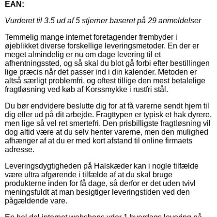
EAN:
Vurderet til
3.5
ud af 5 stjerner baseret på
29
anmeldelser
Temmelig mange internet foretagender frembyder i
øjeblikket diverse forskellige leveringsmetoder. En der er
meget almindelig er nu om dage levering til et
afhentningssted, og så skal du blot gå forbi efter bestillingen
lige præcis når det passer ind i din kalender. Metoden er
altså særligt problemfri, og oftest tillige den mest betalelige
fragtløsning ved køb af Korssmykke i rustfri stål.
Du bør endvidere beslutte dig for at få varerne sendt hjem til
dig eller ud på dit arbejde. Fragttypen er typisk et hak dyrere,
men lige så vel ret smertefri. Den prisbilligste fragtløsning vil
dog altid være at du selv henter varerne, men den mulighed
afhænger af at du er med kort afstand til online firmaets
adresse.
Leveringsdygtigheden på Halskæder kan i nogle tilfælde
være ultra afgørende i tilfælde af at du skal bruge
produkterne inden for få dage, så derfor er det uden tvivl
meningsfuldt at man besigtiger leveringstiden ved den
pågældende vare.