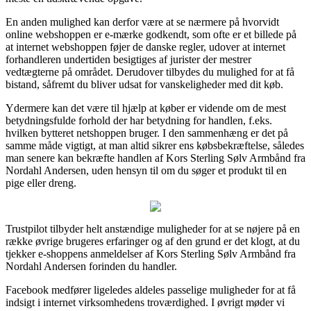
En anden mulighed kan derfor være at se nærmere på hvorvidt
online webshoppen er e-mærke godkendt, som ofte er et billede på
at internet webshoppen føjer de danske regler, udover at internet
forhandleren undertiden besigtiges af jurister der mestrer
vedtægterne på området. Derudover tilbydes du mulighed for at få
bistand, såfremt du bliver udsat for vanskeligheder med dit køb.
Ydermere kan det være til hjælp at køber er vidende om de mest
betydningsfulde forhold der har betydning for handlen, f.eks.
hvilken bytteret netshoppen bruger. I den sammenhæng er det på
samme måde vigtigt, at man altid sikrer ens købsbekræftelse, således
man senere kan bekræfte handlen af Kors Sterling Sølv Armbånd fra
Nordahl Andersen, uden hensyn til om du søger et produkt til en
pige eller dreng.
Trustpilot tilbyder helt anstændige muligheder for at se nøjere på en
række øvrige brugeres erfaringer og af den grund er det klogt, at du
tjekker e-shoppens anmeldelser af Kors Sterling Sølv Armbånd fra
Nordahl Andersen forinden du handler.
Facebook medfører ligeledes aldeles passelige muligheder for at få
indsigt i internet virksomhedens troværdighed. I øvrigt møder vi