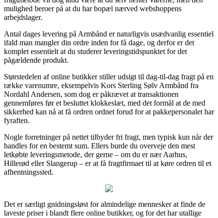
mulighed beroer på at du har bopæl nærved webshoppens
arbejdslager.
Antal dages levering på Armbånd er naturligvis usædvanlig essentiel
ifald man mangler din ordre inden for få dage, og derfor er det
komplet essentielt at du studerer leveringstidspunktet for det
pågældende produkt.
Størstedelen af online butikker stiller udsigt til dag-til-dag fragt på en
række varenumre, eksempelvis Kors Sterling Sølv Armbånd fra
Nordahl Andersen, som dog er påkrævet at transaktionen
gennemføres før et besluttet klokkeslæt, med det formål at de med
sikkerhed kan nå at få ordren ordnet forud for at pakkepersonalet har
fyraften.
Nogle forretninger på nettet tilbyder fri fragt, men typisk kun når der
handles for en bestemt sum. Ellers burde du overveje den mest
letkøbte leveringsmetode, der gerne – om du er nær Aarhus,
Hillerød eller Slangerup – er at få fragtfirmaet til at køre ordren til et
afhentningssted.
Det er særligt gnidningsløst for almindelige mennesker at finde de
laveste priser i blandt flere online butikker, og for det har utallige