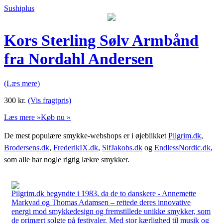
Sushiplus
Kors Sterling Sølv Armbånd
fra Nordahl Andersen
(Læs mere)
300
kr.
(Vis fragtpris)
Læs mere »
Køb nu »
De mest populære smykke-webshops er i øjeblikket
Pilgrim.dk
,
Brodersens.dk
,
FrederikIX.dk
,
SifJakobs.dk
og
EndlessNordic.dk
,
som alle har nogle rigtig lækre smykker.
Pilgrim.dk begyndte i 1983, da de to danskere - Annemette
Markvad og Thomas Adamsen – rettede deres innovative
energi mod smykkedesign og fremstillede unikke smykker, som
de primært solgte på festivaler. Med stor kærlighed til musik og