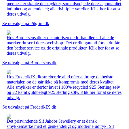
mennesker skabte de smykker, som afspejlede deres spontanitet,
intimitet og autenticitet; alle dybtfølte værdier. Klik her for at se
deres udvalg.
Se udvalget på Pilgrim.dk
Hos Brodersens.dk er de autoriserede forhandlere af alle de
mærker du ser i deres webshop. Det er din garanti for at du får
den bedste service og de originale produkter. Klik her for at se
deres udvalg.
Se udvalget på Brodersens.dk
Hos FrederikIX.dk stræber de altid efter at bruge de bedste
materialer, og de går ikke på kompromis med deres kvalitet.
Alle smykker er derfor lavet i 100% recycled 925 Sterling sølv
og 22 karat guldbelagt 925 sterling sølv. Klik her for at se deres
udvalg.
Se udvalget på FrederikIX.dk
Det prisvindende Sif Jakobs Jewellery er et dansk
smykkemærke med et genkendeligt og moderne udtryk. Sif