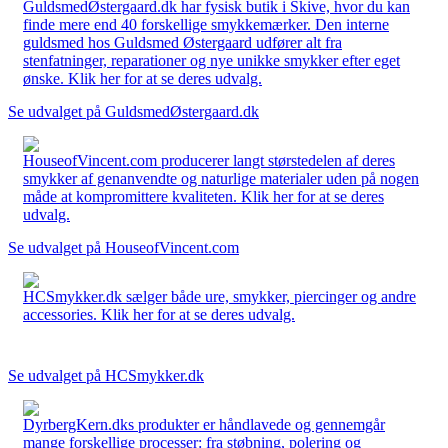
GuldsmedØstergaard.dk har fysisk butik i Skive, hvor du kan
finde mere end 40 forskellige smykkemærker. Den interne
guldsmed hos Guldsmed Østergaard udfører alt fra
stenfatninger, reparationer og nye unikke smykker efter eget
ønske. Klik her for at se deres udvalg.
Se udvalget på GuldsmedØstergaard.dk
HouseofVincent.com producerer langt størstedelen af deres
smykker af genanvendte og naturlige materialer uden på nogen
måde at kompromittere kvaliteten. Klik her for at se deres
udvalg.
Se udvalget på HouseofVincent.com
HCSmykker.dk sælger både ure, smykker, piercinger og andre
accessories. Klik her for at se deres udvalg.
Se udvalget på HCSmykker.dk
DyrbergKern.dks produkter er håndlavede og gennemgår
mange forskellige processer: fra støbning, polering og