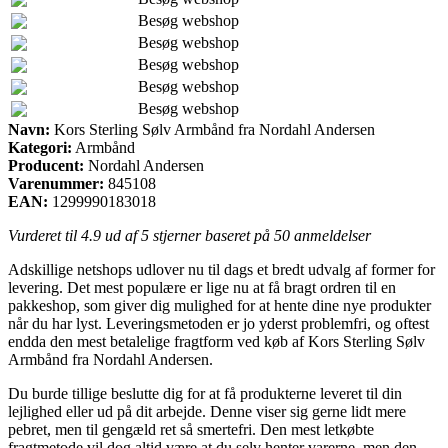
Besøg webshop
Besøg webshop
Besøg webshop
Besøg webshop
Besøg webshop
Navn:
Kors Sterling Sølv Armbånd fra Nordahl Andersen
Kategori:
Armbånd
Producent:
Nordahl Andersen
Varenummer:
845108
EAN:
1299990183018
Vurderet til
4.9
ud af 5 stjerner baseret på
50
anmeldelser
Adskillige netshops udlover nu til dags et bredt udvalg af former for
levering. Det mest populære er lige nu at få bragt ordren til en
pakkeshop, som giver dig mulighed for at hente dine nye produkter
når du har lyst. Leveringsmetoden er jo yderst problemfri, og oftest
endda den mest betalelige fragtform ved køb af Kors Sterling Sølv
Armbånd fra Nordahl Andersen.
Du burde tillige beslutte dig for at få produkterne leveret til din
lejlighed eller ud på dit arbejde. Denne viser sig gerne lidt mere
pebret, men til gengæld ret så smertefri. Den mest letkøbte
fragtmetode vil dog altid være at du selv henter varerne, men den