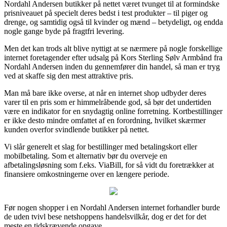
Nordahl Andersen butikker på nettet været tvunget til at formindske
prisniveauet på specielt deres bedst i test produkter – til piger og
drenge, og samtidig også til kvinder og mænd – betydeligt, og endda
nogle gange byde på fragtfri levering.
Men det kan trods alt blive nyttigt at se nærmere på nogle forskellige
internet foretagender efter udsalg på Kors Sterling Sølv Armbånd fra
Nordahl Andersen inden du gennemfører din handel, så man er tryg
ved at skaffe sig den mest attraktive pris.
Man må bare ikke overse, at når en internet shop udbyder deres
varer til en pris som er himmelråbende god, så bør det undertiden
være en indikator for en snydagtig online forretning. Kortbestillinger
er ikke desto mindre omfattet af en forordning, hvilket skærmer
kunden overfor svindlende butikker på nettet.
Vi slår generelt et slag for bestillinger med betalingskort eller
mobilbetaling. Som et alternativ bør du overveje en
afbetalingsløsning som f.eks. ViaBill, for så vidt du foretrækker at
finansiere omkostningerne over en længere periode.
Før nogen shopper i en Nordahl Andersen internet forhandler burde
de uden tvivl bese netshoppens handelsvilkår, dog er det for det
meste en tidskrævende opgave.