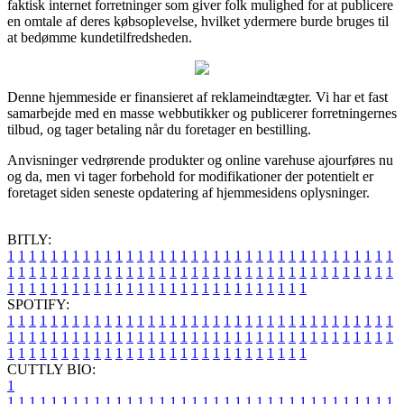
faktisk internet forretninger som giver folk mulighed for at publicere
en omtale af deres købsoplevelse, hvilket ydermere burde bruges til
at bedømme kundetilfredsheden.
Denne hjemmeside er finansieret af reklameindtægter. Vi har et fast
samarbejde med en masse webbutikker og publicerer forretningernes
tilbud, og tager betaling når du foretager en bestilling.
Anvisninger vedrørende produkter og online varehuse ajourføres nu
og da, men vi tager forbehold for modifikationer der potentielt er
foretaget siden seneste opdatering af hjemmesidens oplysninger.
BITLY:
1
1
1
1
1
1
1
1
1
1
1
1
1
1
1
1
1
1
1
1
1
1
1
1
1
1
1
1
1
1
1
1
1
1
1
1
1
1
1
1
1
1
1
1
1
1
1
1
1
1
1
1
1
1
1
1
1
1
1
1
1
1
1
1
1
1
1
1
1
1
1
1
1
1
1
1
1
1
1
1
1
1
1
1
1
1
1
1
1
1
1
1
1
1
1
1
1
1
1
1
SPOTIFY:
1
1
1
1
1
1
1
1
1
1
1
1
1
1
1
1
1
1
1
1
1
1
1
1
1
1
1
1
1
1
1
1
1
1
1
1
1
1
1
1
1
1
1
1
1
1
1
1
1
1
1
1
1
1
1
1
1
1
1
1
1
1
1
1
1
1
1
1
1
1
1
1
1
1
1
1
1
1
1
1
1
1
1
1
1
1
1
1
1
1
1
1
1
1
1
1
1
1
1
1
CUTTLY BIO:
1
1
1
1
1
1
1
1
1
1
1
1
1
1
1
1
1
1
1
1
1
1
1
1
1
1
1
1
1
1
1
1
1
1
1
1
1