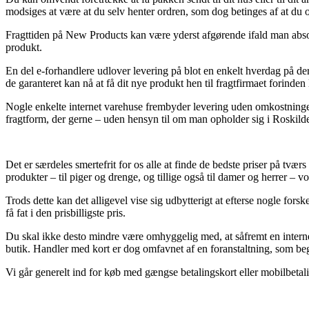
modsiges at være at du selv henter ordren, som dog betinges af at du 
Fragttiden på New Products kan være yderst afgørende ifald man absolut
produkt.
En del e-forhandlere udlover levering på blot en enkelt hverdag på d
de garanteret kan nå at få dit nye produkt hen til fragtfirmaet forinde
Nogle enkelte internet varehuse frembyder levering uden omkostninger
fragtform, der gerne – uden hensyn til om man opholder sig i Roskilde, 
Det er særdeles smertefrit for os alle at finde de bedste priser på tværs 
produkter – til piger og drenge, og tillige også til damer og herrer – 
Trods dette kan det alligevel vise sig udbytterigt at efterse nogle fo
få fat i den prisbilligste pris.
Du skal ikke desto mindre være omhyggelig med, at såfremt en internet
butik. Handler med kort er dog omfavnet af en foranstaltning, som be
Vi går generelt ind for køb med gængse betalingskort eller mobilbetaling