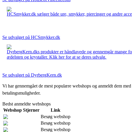
HCSmykker.dk sælger både ure, smykker, piercinger og andre accesso
Se udvalget på HCSmykker.dk
DyrbergKern.dks produkter er håndlavede og gennemgår mange forskel
ædelsten og krystaller. Klik her for at se deres udvalg.
Se udvalget på DyrbergKern.dk
Vi har gennemgået de mest populære webshops og anmeldt dem med stjern
betalingsmuligheder.
Bedst anmeldte webshops
Webshop
Stjerner
Link
Besøg webshop
Besøg webshop
Besøg webshop