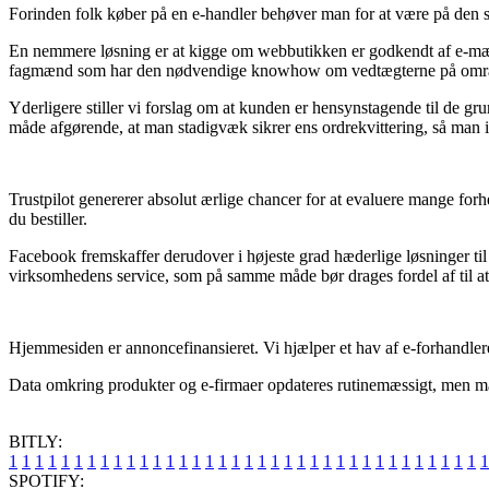
Forinden folk køber på en e-handler behøver man for at være på den sik
En nemmere løsning er at kigge om webbutikken er godkendt af e-mærket
fagmænd som har den nødvendige knowhow om vedtægterne på området.
Yderligere stiller vi forslag om at kunden er hensynstagende til de gr
måde afgørende, at man stadigvæk sikrer ens ordrekvittering, så man
Trustpilot genererer absolut ærlige chancer for at evaluere mange for
du bestiller.
Facebook fremskaffer derudover i højeste grad hæderlige løsninger til
virksomhedens service, som på samme måde bør drages fordel af til at ta
Hjemmesiden er annoncefinansieret. Vi hjælper et hav af e-forhandlere
Data omkring produkter og e-firmaer opdateres rutinemæssigt, men man ka
BITLY:
1
1
1
1
1
1
1
1
1
1
1
1
1
1
1
1
1
1
1
1
1
1
1
1
1
1
1
1
1
1
1
1
1
1
1
1
1
SPOTIFY: