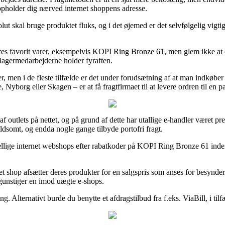
opholder dig nærved internet shoppens adresse.
 skal bruge produktet fluks, og i det øjemed er det selvfølgelig vigtigt
eres favorit varer, eksempelvis KOPI Ring Bronze 61, men glem ikke at d
n lagermedarbejderne holder fyraften.
, men i de fleste tilfælde er det under forudsætning af at man indkøbe
Nyborg eller Skagen – er at få fragtfirmaet til at levere ordren til en 
af outlets på nettet, og på grund af dette har utallige e-handler været pre
voldsomt, og endda nogle gange tilbyde portofri fragt.
rskellige internet webshops efter rabatkoder på KOPI Ring Bronze 61 ind
 shop afsætter deres produkter for en salgspris som anses for besynderl
gunstiger en imod uægte e-shops.
. Alternativt burde du benytte et afdragstilbud fra f.eks. ViaBill, i tilf