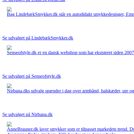
Bag LindebækSmykker.dk står en autodidakt smykkedesinger, Emma 
Se udvalget på LindebækSmykker.dk
Senseofstyle.dk er en dansk webshop som har eksisteret siden 2007.
Se udvalget på Senseofstyle.dk
Nirbana.dks udvalg spænder i dag over armbånd, halskæder, ure og ør
Se udvalget på Nirbana.dk
AnneBrauner.dk laver smykker som er tilpasset markedets trend. Du 