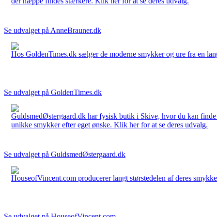
der næppe findes stærkere. Klik her for at se deres udvalg.
Se udvalget på AnneBrauner.dk
Hos GoldenTimes.dk sælger de moderne smykker og ure fra en lang 
Se udvalget på GoldenTimes.dk
GuldsmedØstergaard.dk har fysisk butik i Skive, hvor du kan finde
unikke smykker efter eget ønske. Klik her for at se deres udvalg.
Se udvalget på GuldsmedØstergaard.dk
HouseofVincent.com producerer langt størstedelen af deres smykker 
Se udvalget på HouseofVincent.com