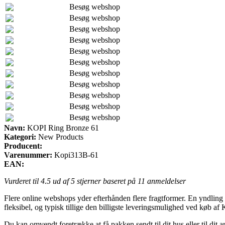
Besøg webshop
Besøg webshop
Besøg webshop
Besøg webshop
Besøg webshop
Besøg webshop
Besøg webshop
Besøg webshop
Besøg webshop
Besøg webshop
Besøg webshop
Navn:
KOPI Ring Bronze 61
Kategori:
New Products
Producent:
Varenummer:
Kopi313B-61
EAN:
Vurderet til
4.5
ud af 5 stjerner baseret på
11
anmeldelser
Flere online webshops yder efterhånden flere fragtformer. En yndling er
fleksibel, og typisk tillige den billigste leveringsmulighed ved køb 
Du kan omvendt foretrække at få pakken sendt til dit hus eller til dit 