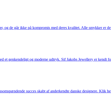
ler, og de går ikke på kompromis med deres kvalitet. Alle smykker er de
et genkendeligt og moderne udtryk. Sif Jakobs Jewellery er kendt for si
somspændende succes skabt af anderkendte danske designere. Klik her 