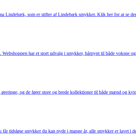
Lindebæk, som er stifter af Lindebæk smykker. Klik her for at se der
 Webshoppen har et stort udvalg i smykker, hårpynt til både voksne og b
eringe, og de fører store og brede kollektioner til både mænd og kvind
får tidsløse smykker du kan nyde i mange år, alle smykker er lavet i de