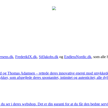
rsens.dk
,
FrederikIX.dk
,
SifJakobs.dk
og
EndlessNordic.dk
, som alle 
ad og Thomas Adamsen – rettede deres innovative energi mod smykkedes
er, som afspejlede deres spontanitet, intimitet og autenticitet; alle dyb
u ser i deres webshop. Det er din garanti for at du får den bedste servi