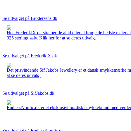
Se udvalget på Brodersens.dk
Hos FrederikIX.dk stræber de altid efter at bruge de bedste materia
925 sterling sølv. Klik her for at se deres udvalg.
Se udvalget på FrederikIX.dk
Det prisvindende Sif Jakobs Jewellery er et dansk smykkemærke med 
at se deres udvalg.
Se udvalget på SifJakobs.dk
EndlessNordic.dk er et eksklusivt nordisk smykkebrand med verden
Se udvalget på EndlessNordic.dk