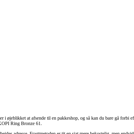
 i øjeblikket at afsende til en pakkeshop, og så kan du bare gå forbi eft
af KOPI Ring Bronze 61.
arbejdes adresse. Fragtmetoden er tit en sjat mere bekostelig, men endvi