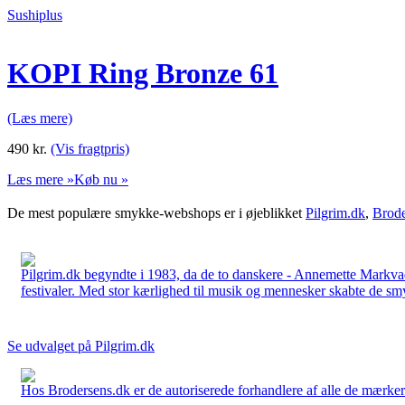
Sushiplus
KOPI Ring Bronze 61
(Læs mere)
490
kr.
(Vis fragtpris)
Læs mere »
Køb nu »
De mest populære smykke-webshops er i øjeblikket
Pilgrim.dk
,
Brode
Pilgrim.dk begyndte i 1983, da de to danskere - Annemette Markv
festivaler. Med stor kærlighed til musik og mennesker skabte de smykk
Se udvalget på Pilgrim.dk
Hos Brodersens.dk er de autoriserede forhandlere af alle de mærker d