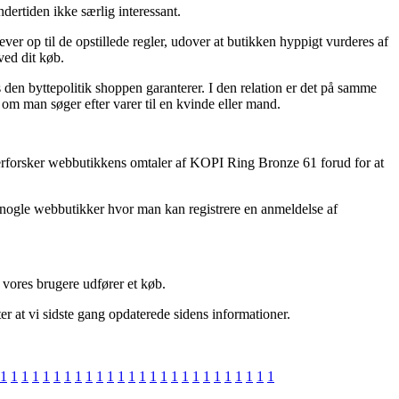
dertiden ikke særlig interessant.
er op til de opstillede regler, udover at butikken hyppigt vurderes af
ed dit køb.
 den byttepolitik shoppen garanterer. I den relation er det på samme
m man søger efter varer til en kvinde eller mand.
fterforsker webbutikkens omtaler af KOPI Ring Bronze 61 forud for at
er nogle webbutikker hvor man kan registrere en anmeldelse af
 vores brugere udfører et køb.
er at vi sidste gang opdaterede sidens informationer.
1
1
1
1
1
1
1
1
1
1
1
1
1
1
1
1
1
1
1
1
1
1
1
1
1
1