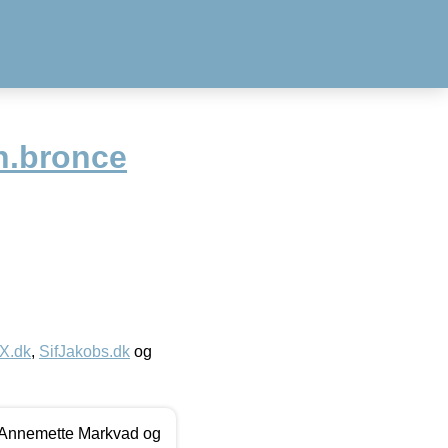
h.bronce
IX.dk
,
SifJakobs.dk
og
- Annemette Markvad og