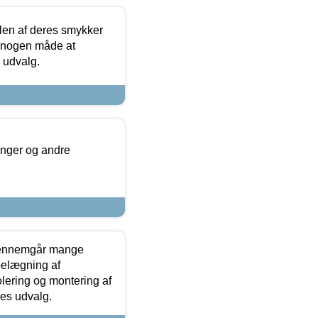
len af deres smykker
å nogen måde at
s udvalg.
inger og andre
gennemgår mange
 belægning af
olering og montering af
res udvalg.