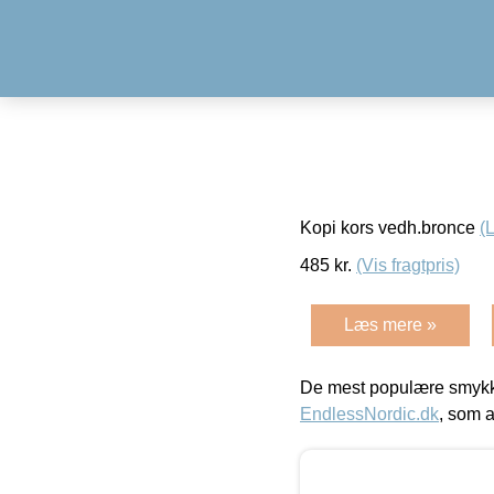
Kopi kors vedh.bronce
(
485
kr.
(Vis fragtpris)
Læs mere »
De mest populære smykk
EndlessNordic.dk
, som a