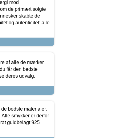
ergi mod
som de primært solgte
mennesker skabte de
et og autenticitet; alle
.
re af alle de mærker
 du får den bedste
 se deres udvalg.
 de bedste materialer,
 Alle smykker er derfor
arat guldbelagt 925