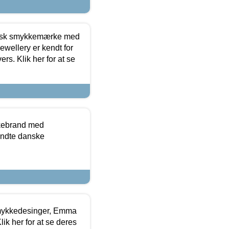
dansk smykkemærke med
ewellery er kendt for
ers. Klik her for at se
kkebrand med
ndte danske
mykkedesinger, Emma
ik her for at se deres