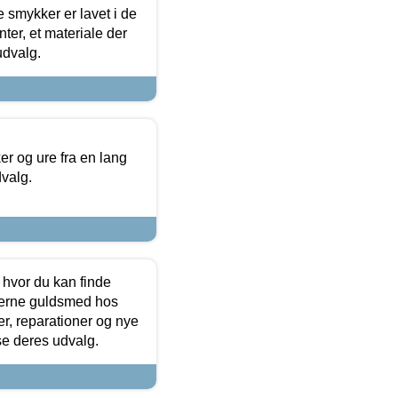
e smykker er lavet i de
ter, et materiale der
udvalg.
 og ure fra en lang
dvalg.
 hvor du kan finde
terne guldsmed hos
r, reparationer og nye
se deres udvalg.