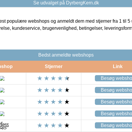
Se udvalget på DyrbergKern.dk
t populære webshops og anmeldt dem med stjerner fra 1 til 5 ud
rrelse, kundeservice, brugervenlighed, betingelser, leveringsfor
Bedst anmeldte webshops
bshop
Stjerner
Link
Besøg websh
Besøg websh
Besøg websh
Besøg websh
Besøg websh