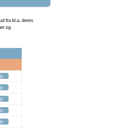
 fra bl.a. deres
mer og
op
op
op
op
op