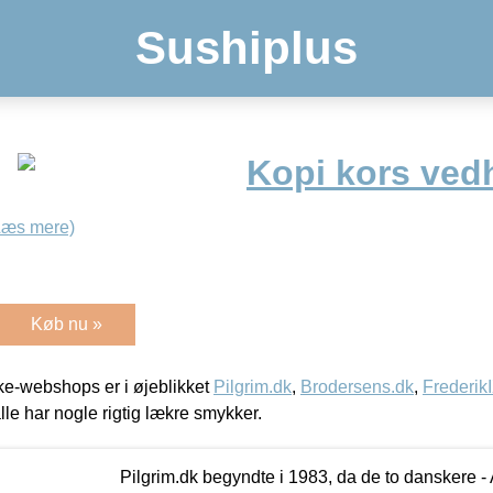
Sushiplus
Kopi kors ved
Læs mere)
Køb nu »
e-webshops er i øjeblikket
Pilgrim.dk
,
Brodersens.dk
,
Frederik
lle har nogle rigtig lækre smykker.
Pilgrim.dk begyndte i 1983, da de to danskere 