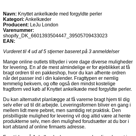
Navn:
Knyttet ankelkæde med forgyldte perler
Kategori:
Ankelkæder
Producent:
LeJu London
Varenummer:
shopify_DK_6601393504447_39505709433023
EAN:
Vurderet til
4
ud af 5 stjerner baseret på
3
anmeldelser
Mange online outlets tilbyder i vore dage diverse muligheder
for levering. En af de mest almindelige er for øjeblikket at få
bragt ordren til en pakkeshop, hvor du kan afhente ordren
når det passer ind i din kalender. Fragttypen er nemlig
temmelig bekvem, og ofte også den mindst kostelige
fragtform ved køb af Knyttet ankelkæde med forgyldte perler.
Du kan alternativt planlægge at få varerne bragt hjem til dig
selv eller ud til dit arbejde. Leveringsformen bliver en gang i
mellem lidt mere pebret, men samtidig ret praktisk. Den
prisbilligste mulighed for levering vil dog altid være at hente
produkterne selv, men den mulighed forudsætter at du bor i
kort afstand af online firmaets adresse.