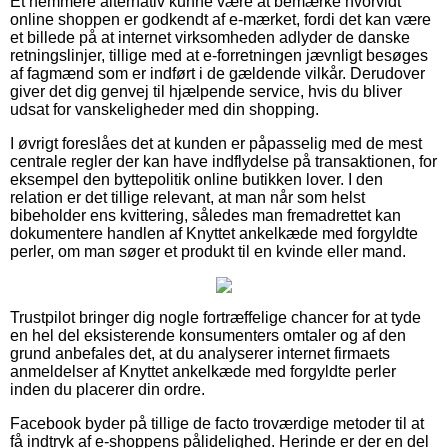
Et nemmere alternativ kunne være at bemærke hvorvidt
online shoppen er godkendt af e-mærket, fordi det kan være
et billede på at internet virksomheden adlyder de danske
retningslinjer, tillige med at e-forretningen jævnligt besøges
af fagmænd som er indført i de gældende vilkår. Derudover
giver det dig genvej til hjælpende service, hvis du bliver
udsat for vanskeligheder med din shopping.
I øvrigt foreslåes det at kunden er påpasselig med de mest
centrale regler der kan have indflydelse på transaktionen, for
eksempel den byttepolitik online butikken lover. I den
relation er det tillige relevant, at man når som helst
bibeholder ens kvittering, således man fremadrettet kan
dokumentere handlen af Knyttet ankelkæde med forgyldte
perler, om man søger et produkt til en kvinde eller mand.
Trustpilot bringer dig nogle fortræffelige chancer for at tyde
en hel del eksisterende konsumenters omtaler og af den
grund anbefales det, at du analyserer internet firmaets
anmeldelser af Knyttet ankelkæde med forgyldte perler
inden du placerer din ordre.
Facebook byder på tillige de facto troværdige metoder til at
få indtryk af e-shoppens pålidelighed. Herinde er der en del