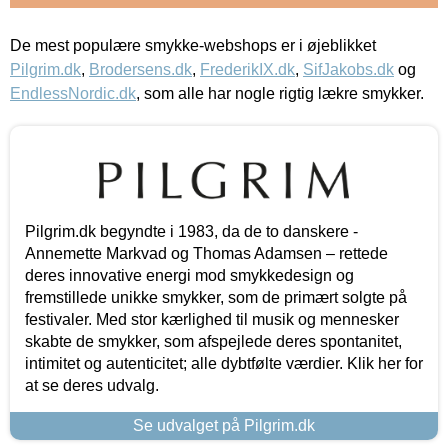
De mest populære smykke-webshops er i øjeblikket
Pilgrim.dk
,
Brodersens.dk
,
FrederikIX.dk
,
SifJakobs.dk
og
EndlessNordic.dk
, som alle har nogle rigtig lækre smykker.
Pilgrim.dk begyndte i 1983, da de to danskere -
Annemette Markvad og Thomas Adamsen – rettede
deres innovative energi mod smykkedesign og
fremstillede unikke smykker, som de primært solgte på
festivaler. Med stor kærlighed til musik og mennesker
skabte de smykker, som afspejlede deres spontanitet,
intimitet og autenticitet; alle dybtfølte værdier. Klik her for
at se deres udvalg.
Se udvalget på Pilgrim.dk