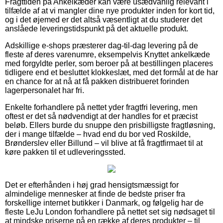
Fragttiden på Ankelkæder kan være usædvanlig relevant i
tilfælde af at vi mangler dine nye produkter inden for kort tid,
og i det øjemed er det altså væsentligt at du studerer det
anslåede leveringstidspunkt på det aktuelle produkt.
Adskillige e-shops præsterer dag-til-dag levering på de
fleste af deres varenumre, eksempelvis Knyttet ankelkæde
med forgyldte perler, som beroer på at bestillingen placeres
tidligere end et besluttet klokkeslæt, med det formål at de har
en chance for at nå at få pakken distribueret forinden
lagerpersonalet har fri.
Enkelte forhandlere på nettet yder fragtfri levering, men
oftest er det så nødvendigt at der handles for et præcist
beløb. Ellers burde du snuppe den prisbilligste fragtløsning,
der i mange tilfælde – hvad end du bor ved Roskilde,
Brønderslev eller Billund – vil blive at få fragtfirmaet til at
køre pakken til et udleveringssted.
Det er efterhånden i høj grad hensigtsmæssigt for
almindelige mennesker at finde de bedste priser fra
forskellige internet butikker i Danmark, og følgelig har de
fleste LeJu London forhandlere på nettet set sig nødsaget til
at mindske priserne på en række af deres produkter – til