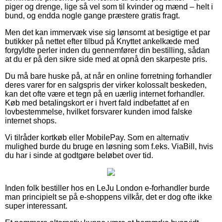
piger og drenge, lige så vel som til kvinder og mænd – helt i
bund, og endda nogle gange præstere gratis fragt.
Men det kan immervæk vise sig lønsomt at besigtige et par
butikker på nettet efter tilbud på Knyttet ankelkæde med
forgyldte perler inden du gennemfører din bestilling, sådan
at du er på den sikre side med at opnå den skarpeste pris.
Du må bare huske på, at når en online forretning forhandler
deres varer for en salgspris der virker kolossalt beskeden,
kan det ofte være et tegn på en uærlig internet forhandler.
Køb med betalingskort er i hvert fald indbefattet af en
lovbestemmelse, hvilket forsvarer kunden imod falske
internet shops.
Vi tilråder kortkøb eller MobilePay. Som en alternativ
mulighed burde du bruge en løsning som f.eks. ViaBill, hvis
du har i sinde at godtgøre beløbet over tid.
Inden folk bestiller hos en LeJu London e-forhandler burde
man principielt se på e-shoppens vilkår, det er dog ofte ikke
super interessant.