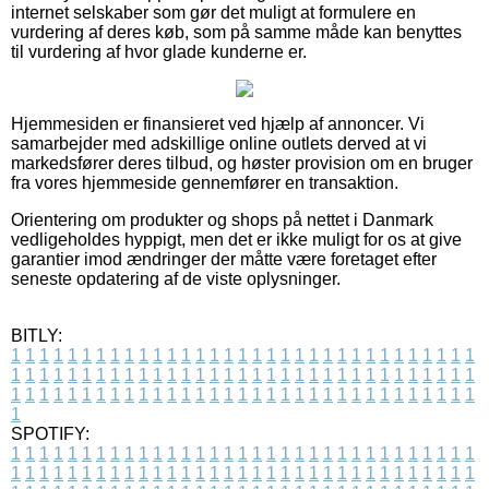
internet selskaber som gør det muligt at formulere en
vurdering af deres køb, som på samme måde kan benyttes
til vurdering af hvor glade kunderne er.
Hjemmesiden er finansieret ved hjælp af annoncer. Vi
samarbejder med adskillige online outlets derved at vi
markedsfører deres tilbud, og høster provision om en bruger
fra vores hjemmeside gennemfører en transaktion.
Orientering om produkter og shops på nettet i Danmark
vedligeholdes hyppigt, men det er ikke muligt for os at give
garantier imod ændringer der måtte være foretaget efter
seneste opdatering af de viste oplysninger.
BITLY:
1
1
1
1
1
1
1
1
1
1
1
1
1
1
1
1
1
1
1
1
1
1
1
1
1
1
1
1
1
1
1
1
1
1
1
1
1
1
1
1
1
1
1
1
1
1
1
1
1
1
1
1
1
1
1
1
1
1
1
1
1
1
1
1
1
1
1
1
1
1
1
1
1
1
1
1
1
1
1
1
1
1
1
1
1
1
1
1
1
1
1
1
1
1
1
1
1
1
1
1
SPOTIFY:
1
1
1
1
1
1
1
1
1
1
1
1
1
1
1
1
1
1
1
1
1
1
1
1
1
1
1
1
1
1
1
1
1
1
1
1
1
1
1
1
1
1
1
1
1
1
1
1
1
1
1
1
1
1
1
1
1
1
1
1
1
1
1
1
1
1