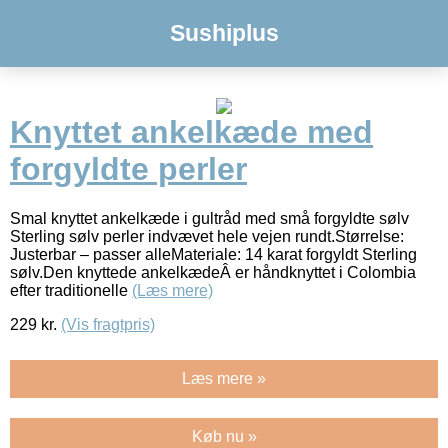
Sushiplus
Knyttet ankelkæde med
forgyldte perler
Smal knyttet ankelkæde i gultråd med små forgyldte sølv
Sterling sølv perler indvævet hele vejen rundt.Størrelse:
Justerbar – passer alleMateriale: 14 karat forgyldt Sterling
sølv.Den knyttede ankelkædeÂ er håndknyttet i Colombia
efter traditionelle
(Læs mere)
229
kr.
(Vis fragtpris)
Læs mere »
Køb nu »