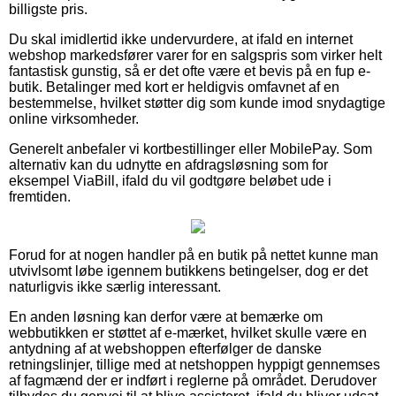
billigste pris.
Du skal imidlertid ikke undervurdere, at ifald en internet
webshop markedsfører varer for en salgspris som virker helt
fantastisk gunstig, så er det ofte være et bevis på en fup e-
butik. Betalinger med kort er heldigvis omfavnet af en
bestemmelse, hvilket støtter dig som kunde imod snydagtige
online virksomheder.
Generelt anbefaler vi kortbestillinger eller MobilePay. Som
alternativ kan du udnytte en afdragsløsning som for
eksempel ViaBill, ifald du vil godtgøre beløbet ude i
fremtiden.
Forud for at nogen handler på en butik på nettet kunne man
utvivlsomt løbe igennem butikkens betingelser, dog er det
naturligvis ikke særlig interessant.
En anden løsning kan derfor være at bemærke om
webbutikken er støttet af e-mærket, hvilket skulle være en
antydning af at webshoppen efterfølger de danske
retningslinjer, tillige med at netshoppen hyppigt gennemses
af fagmænd der er indført i reglerne på området. Derudover