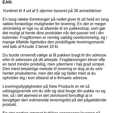
EAN:
Vurderet til
4
ud af 5 stjerner baseret på
39
anmeldelser
En lang række forretninger på nettet giver til alt held en lang
række forskellige muligheder for levering. En der er meget
almindelig er lige nu at afsende til en pakkeshop, som gør
det muligt at hente dine produkter når det passer ind i din
kalender. Fragtformen er nemlig vældig overkommelig, og i
mange tilfælde ligeledes den prisbilligste leveringsmanér
ved køb af Knude 3 farvet 18 kt.
Du burde omvendt vælge at få pakken bragt til din adresse
eller til adressen på dit arbejde. Fragtløsningen bliver ofte
en tand mindre prisbillig, men ydermere i høj grad simpel.
Den mest betalelige metode til levering er dog at du selv
henter produkterne, men det står og falder med at du
opholder dig i kort afstand af e-firmaets adresse.
Leveringsdygtigheden på New Products er ret så
udslagsgivende om du står og skal bruge din pakke nu og
her, så i det øjemed er det utvivlsomt fornuftigt at vi
besigtiger den estimerede leveringstid på det pågældende
produkt.