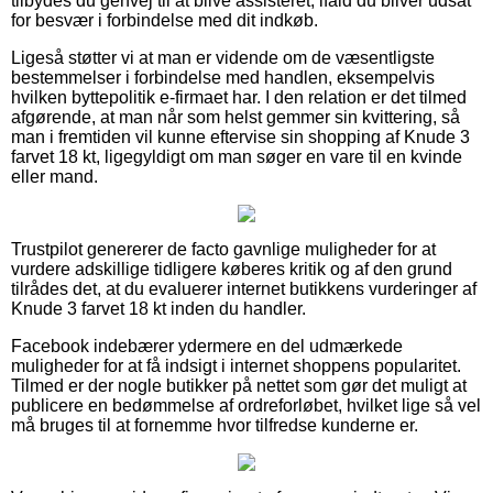
tilbydes du genvej til at blive assisteret, ifald du bliver udsat
for besvær i forbindelse med dit indkøb.
Ligeså støtter vi at man er vidende om de væsentligste
bestemmelser i forbindelse med handlen, eksempelvis
hvilken byttepolitik e-firmaet har. I den relation er det tilmed
afgørende, at man når som helst gemmer sin kvittering, så
man i fremtiden vil kunne eftervise sin shopping af Knude 3
farvet 18 kt, ligegyldigt om man søger en vare til en kvinde
eller mand.
Trustpilot genererer de facto gavnlige muligheder for at
vurdere adskillige tidligere køberes kritik og af den grund
tilrådes det, at du evaluerer internet butikkens vurderinger af
Knude 3 farvet 18 kt inden du handler.
Facebook indebærer ydermere en del udmærkede
muligheder for at få indsigt i internet shoppens popularitet.
Tilmed er der nogle butikker på nettet som gør det muligt at
publicere en bedømmelse af ordreforløbet, hvilket lige så vel
må bruges til at fornemme hvor tilfredse kunderne er.