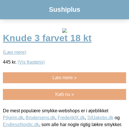
Sushiplus
Knude 3 farvet 18 kt
(Læs mere)
445
kr.
(Vis fragtpris)
Læs mere »
Køb nu »
De mest populære smykke-webshops er i øjeblikket
Pilgrim.dk
,
Brodersens.dk
,
FrederikIX.dk
,
SifJakobs.dk
og
EndlessNordic.dk
, som alle har nogle rigtig lækre smykker.