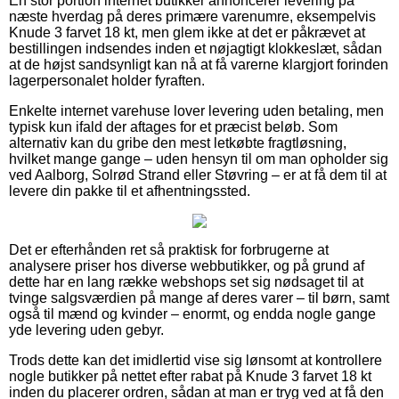
En stor portion internet butikker annoncerer levering på
næste hverdag på deres primære varenumre, eksempelvis
Knude 3 farvet 18 kt, men glem ikke at det er påkrævet at
bestillingen indsendes inden et nøjagtigt klokkeslæt, sådan
at de højst sandsynligt kan nå at få varerne klargjort forinden
lagerpersonalet holder fyraften.
Enkelte internet varehuse lover levering uden betaling, men
typisk kun ifald der aftages for et præcist beløb. Som
alternativ kan du gribe den mest letkøbte fragtløsning,
hvilket mange gange – uden hensyn til om man opholder sig
ved Aalborg, Solrød Strand eller Støvring – er at få dem til at
levere din pakke til et afhentningssted.
Det er efterhånden ret så praktisk for forbrugerne at
analysere priser hos diverse webbutikker, og på grund af
dette har en lang række webshops set sig nødsaget til at
tvinge salgsværdien på mange af deres varer – til børn, samt
også til mænd og kvinder – enormt, og endda nogle gange
yde levering uden gebyr.
Trods dette kan det imidlertid vise sig lønsomt at kontrollere
nogle butikker på nettet efter rabat på Knude 3 farvet 18 kt
inden du placerer ordren, sådan at man er tryg ved at få den