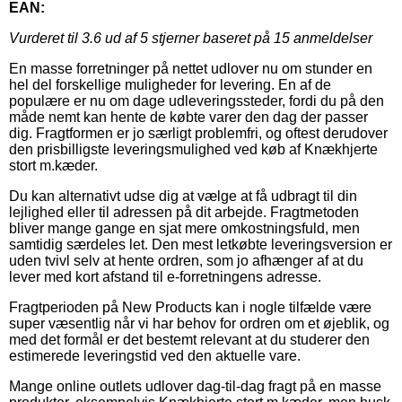
EAN:
Vurderet til
3.6
ud af 5 stjerner baseret på
15
anmeldelser
En masse forretninger på nettet udlover nu om stunder en
hel del forskellige muligheder for levering. En af de
populære er nu om dage udleveringssteder, fordi du på den
måde nemt kan hente de købte varer den dag der passer
dig. Fragtformen er jo særligt problemfri, og oftest derudover
den prisbilligste leveringsmulighed ved køb af Knækhjerte
stort m.kæder.
Du kan alternativt udse dig at vælge at få udbragt til din
lejlighed eller til adressen på dit arbejde. Fragtmetoden
bliver mange gange en sjat mere omkostningsfuld, men
samtidig særdeles let. Den mest letkøbte leveringsversion er
uden tvivl selv at hente ordren, som jo afhænger af at du
lever med kort afstand til e-forretningens adresse.
Fragtperioden på New Products kan i nogle tilfælde være
super væsentlig når vi har behov for ordren om et øjeblik, og
med det formål er det bestemt relevant at du studerer den
estimerede leveringstid ved den aktuelle vare.
Mange online outlets udlover dag-til-dag fragt på en masse