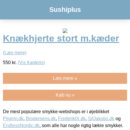
Sushiplus
Knækhjerte stort m.kæder
(Læs mere)
550
kr.
(Vis fragtpris)
Læs mere »
Køb nu »
De mest populære smykke-webshops er i øjeblikket
Pilgrim.dk
,
Brodersens.dk
,
FrederikIX.dk
,
SifJakobs.dk
og
EndlessNordic.dk
, som alle har nogle rigtig lækre smykker.