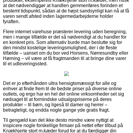
produkter, eksempelvis Knækhjerte stort m.kæder, men husk
at det nødvendiggør at handlen gemmenføres forinden et
bestemt tidspunkt, sådan at de højst sandsynligt kan nå at få
varen sendt afsted inden lagermedarbejderne holder
fyraften.
Flere internet varehuse præsterer levering uden beregning,
men i mange tilfælde er det så nødvendigt at du handler for
en konkret pris. Som alternativ burde man beslutte sig for
den mindst kostelige leveringsmulighed, der i de fleste
tilfælde – uanset om du bor ved Horsens, Nørresundby eller
Hørning – vil være at få fragtmanden til at bringe dine varer
til et udleveringssted.
Det er jo efterhånden ultra hensigtsmæssigt for alle og
enhver at finde frem til de bedste priser på diverse online
outlets, og ergo har en hel del online virksomheder set sig
nødsaget til at formindske udsalgspriserne på deres
produkter – til børn, og ligeså til damer og herrer –
betragteligt, og endda nogle gange yde gratis fragt.
Til gengæld kan det ikke desto mindre være nyttigt at
inspicere nogle forskellige firmaer på nettet efter tilbud på
Knækhjerte stort m.kæder forud for at du færdiggør din