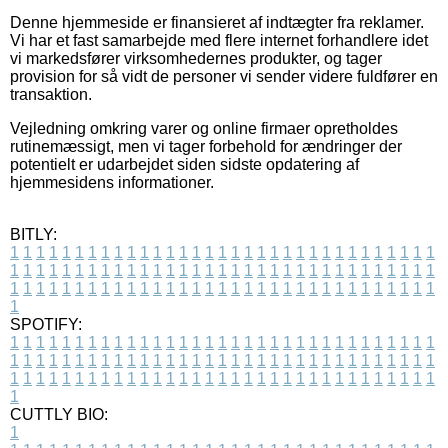
Denne hjemmeside er finansieret af indtægter fra reklamer.
Vi har et fast samarbejde med flere internet forhandlere idet
vi markedsfører virksomhedernes produkter, og tager
provision for så vidt de personer vi sender videre fuldfører en
transaktion.
Vejledning omkring varer og online firmaer opretholdes
rutinemæssigt, men vi tager forbehold for ændringer der
potentielt er udarbejdet siden sidste opdatering af
hjemmesidens informationer.
BITLY:
1
1
1
1
1
1
1
1
1
1
1
1
1
1
1
1
1
1
1
1
1
1
1
1
1
1
1
1
1
1
1
1
1
1
1
1
1
1
1
1
1
1
1
1
1
1
1
1
1
1
1
1
1
1
1
1
1
1
1
1
1
1
1
1
1
1
1
1
1
1
1
1
1
1
1
1
1
1
1
1
1
1
1
1
1
1
1
1
1
1
1
1
1
1
1
1
1
1
1
1
SPOTIFY:
1
1
1
1
1
1
1
1
1
1
1
1
1
1
1
1
1
1
1
1
1
1
1
1
1
1
1
1
1
1
1
1
1
1
1
1
1
1
1
1
1
1
1
1
1
1
1
1
1
1
1
1
1
1
1
1
1
1
1
1
1
1
1
1
1
1
1
1
1
1
1
1
1
1
1
1
1
1
1
1
1
1
1
1
1
1
1
1
1
1
1
1
1
1
1
1
1
1
1
1
CUTTLY BIO:
1