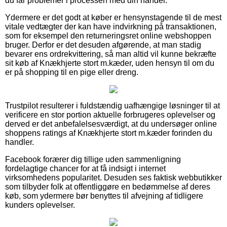
du får problemer i processen med din handel.
Ydermere er det godt at køber er hensynstagende til de mest
vitale vedtægter der kan have indvirkning på transaktionen,
som for eksempel den returneringsret online webshoppen
bruger. Derfor er det desuden afgørende, at man stadig
bevarer ens ordrekvittering, så man altid vil kunne bekræfte
sit køb af Knækhjerte stort m.kæder, uden hensyn til om du
er på shopping til en pige eller dreng.
Trustpilot resulterer i fuldstændig uafhængige løsninger til at
verificere en stor portion aktuelle forbrugeres oplevelser og
derved er det anbefalelsesværdigt, at du undersøger online
shoppens ratings af Knækhjerte stort m.kæder forinden du
handler.
Facebook forærer dig tillige uden sammenligning
fordelagtige chancer for at få indsigt i internet
virksomhedens popularitet. Desuden ses faktisk webbutikker
som tilbyder folk at offentliggøre en bedømmelse af deres
køb, som ydermere bør benyttes til afvejning af tidligere
kunders oplevelser.