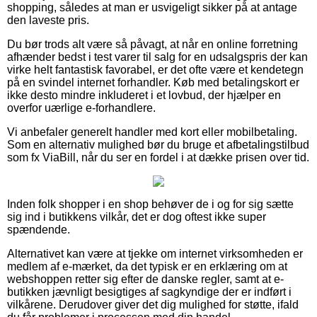
shopping, således at man er usvigeligt sikker på at antage
den laveste pris.
Du bør trods alt være så påvagt, at når en online forretning
afhænder bedst i test varer til salg for en udsalgspris der kan
virke helt fantastisk favorabel, er det ofte være et kendetegn
på en svindel internet forhandler. Køb med betalingskort er
ikke desto mindre inkluderet i et lovbud, der hjælper en
overfor uærlige e-forhandlere.
Vi anbefaler generelt handler med kort eller mobilbetaling.
Som en alternativ mulighed bør du bruge et afbetalingstilbud
som fx ViaBill, når du ser en fordel i at dække prisen over tid.
Inden folk shopper i en shop behøver de i og for sig sætte
sig ind i butikkens vilkår, det er dog oftest ikke super
spændende.
Alternativet kan være at tjekke om internet virksomheden er
medlem af e-mærket, da det typisk er en erklæring om at
webshoppen retter sig efter de danske regler, samt at e-
butikken jævnligt besigtiges af sagkyndige der er indført i
vilkårene. Derudover giver det dig mulighed for støtte, ifald