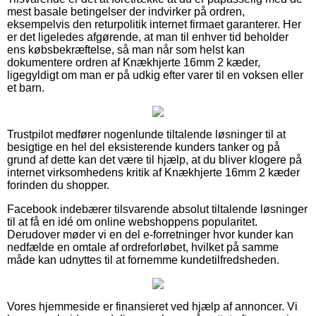
mest basale betingelser der indvirker på ordren,
eksempelvis den returpolitik internet firmaet garanterer. Her
er det ligeledes afgørende, at man til enhver tid beholder
ens købsbekræftelse, så man når som helst kan
dokumentere ordren af Knækhjerte 16mm 2 kæder,
ligegyldigt om man er på udkig efter varer til en voksen eller
et barn.
Trustpilot medfører nogenlunde tiltalende løsninger til at
besigtige en hel del eksisterende kunders tanker og på
grund af dette kan det være til hjælp, at du bliver klogere på
internet virksomhedens kritik af Knækhjerte 16mm 2 kæder
forinden du shopper.
Facebook indebærer tilsvarende absolut tiltalende løsninger
til at få en idé om online webshoppens popularitet.
Derudover møder vi en del e-forretninger hvor kunder kan
nedfælde en omtale af ordreforløbet, hvilket på samme
måde kan udnyttes til at fornemme kundetilfredsheden.
Vores hjemmeside er finansieret ved hjælp af annoncer. Vi