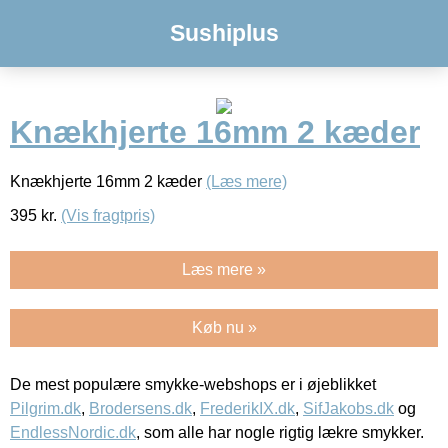
Sushiplus
Knækhjerte 16mm 2 kæder
Knækhjerte 16mm 2 kæder
(Læs mere)
395
kr.
(Vis fragtpris)
Læs mere »
Køb nu »
De mest populære smykke-webshops er i øjeblikket
Pilgrim.dk
,
Brodersens.dk
,
FrederikIX.dk
,
SifJakobs.dk
og
EndlessNordic.dk
, som alle har nogle rigtig lækre smykker.