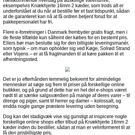
næstkommende hverdag på adskillige varenumre,
eksempelvis Knækhjerte 16mm 2 kæder, som trods alt er
underforstået at du når at bestille før et fast tidspunkt, sådan
at de garanteret kan nå at få ordren betjent forud for at
pakkepersonalet har fri.
Flere e-forretninger i Danmark frembyder gratis fragt, men i
de fleste tilfælde kun såfremt der købes for en bestemt pris.
Ellers bør man beslutte sig for den billigste leveringsmanér,
som typisk – om man opholder sig ved Køge, Solrød Strand
eller Vojens – er at få fragtmanden til at køre pakken til et
afhentningssted.
Det er jo efterhånden temmelig bekvemt for almindelige
mennesker at søge sig frem til priser på forskellige online
butikker, og på grund af dette har en hel del e-shops været
nødt til at sænke salgsværdien på mange af deres varer – til
drenge og piger, samt til herrer og damer – kolossalt, og
endda nogle gange præstere levering uden beregning.
Dog kan det stadigvæk vise sig gunstigt at inspicere nogle
forskellige online shops efter tilbud på Knækhjerte 16mm 2
kæder inden du bestiller, sådan at man er velinformeret til at
få den prisbilligste pris.