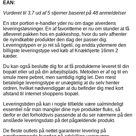
EAN:
Vurderet til
3.7
ud af 5 stjerner baseret på
48
anmeldelser
En stor portion e-handler yder nu om dage alverdens
leveringsløsninger. En af favoritterne er nu om stunder at få
afleveret pakken hos en pakkeshop, hvor du selv afhenter
de nyindkøbte produkter den dag der passer dig.
Leveringstypen er jo ret så ligetil, og endda ydermere den
billigste leveringstype ved køb af Knækhjerte 16mm 2
kæder.
Du kan også beslutte dig for at få produkterne leveret til din
bopæl eller ud på din arbejdsplads. Metoden er af og til en
smule mere pebret, men samtidig rigtig let. Den mest
betalelige leveringstype er unægtelig at du selv henter
ordren, hvilket nødvendiggør at du befinder dig med kort
afstand til internet shoppens bopæl.
Leveringstiden på kan i nogle tilfælde være ualmindeligt
essentiel når man mangler dine nye produkter fluks, så
derfor er det forholdsvis passende at du ser nærmere på den
anslåede leveringsdato på det pågældende produkt.
De fleste outlets på nettet garanterer levering på