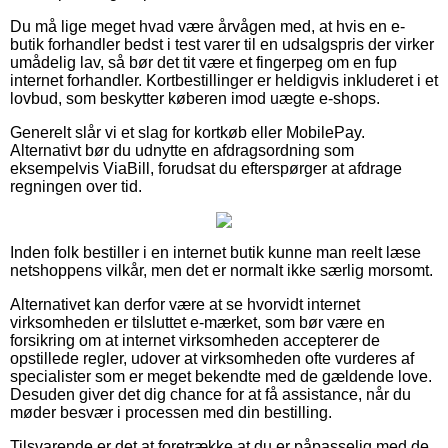
Du må lige meget hvad være årvågen med, at hvis en e-
butik forhandler bedst i test varer til en udsalgspris der virker
umådelig lav, så bør det tit være et fingerpeg om en fup
internet forhandler. Kortbestillinger er heldigvis inkluderet i et
lovbud, som beskytter køberen imod uægte e-shops.
Generelt slår vi et slag for kortkøb eller MobilePay.
Alternativt bør du udnytte en afdragsordning som
eksempelvis ViaBill, forudsat du efterspørger at afdrage
regningen over tid.
Inden folk bestiller i en internet butik kunne man reelt læse
netshoppens vilkår, men det er normalt ikke særlig morsomt.
Alternativet kan derfor være at se hvorvidt internet
virksomheden er tilsluttet e-mærket, som bør være en
forsikring om at internet virksomheden accepterer de
opstillede regler, udover at virksomheden ofte vurderes af
specialister som er meget bekendte med de gældende love.
Desuden giver det dig chance for at få assistance, når du
møder besvær i processen med din bestilling.
Tilsvarende er det at foretrække at du er påpasselig med de