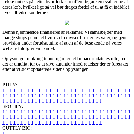
række outlets på nettet hvor folk kan offentliggøre en evaluering af
deres køb, hvilket lige så vel bør drages fordel af til at få et indblik i
hvor tilfredse kunderne er.
Denne hjemmeside finansieres af reklamer. Vi samarbejder med
mange shops på nettet hvori vi fremviser firmaernes varer, og tjener
provision under forudsætning af at en af de besøgende på vores
website fuldfører en handel.
Oplysninger omkring tilbud og internet firmaer opdateres ofte, men
det er umuligt for os at give garantier imod rettelser der er foretaget
efter at vi sidst opdaterede sidens oplysninger.
BITLY:
1
1
1
1
1
1
1
1
1
1
1
1
1
1
1
1
1
1
1
1
1
1
1
1
1
1
1
1
1
1
1
1
1
1
1
1
1
1
1
1
1
1
1
1
1
1
1
1
1
1
1
1
1
1
1
1
1
1
1
1
1
1
1
1
1
1
1
1
1
1
1
1
1
1
1
1
1
1
1
1
1
1
1
1
1
1
1
1
1
1
1
1
1
1
1
1
1
1
1
1
SPOTIFY:
1
1
1
1
1
1
1
1
1
1
1
1
1
1
1
1
1
1
1
1
1
1
1
1
1
1
1
1
1
1
1
1
1
1
1
1
1
1
1
1
1
1
1
1
1
1
1
1
1
1
1
1
1
1
1
1
1
1
1
1
1
1
1
1
1
1
1
1
1
1
1
1
1
1
1
1
1
1
1
1
1
1
1
1
1
1
1
1
1
1
1
1
1
1
1
1
1
1
1
1
CUTTLY BIO:
1