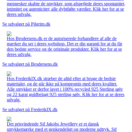
mennesker skabte de smykker, som afspejlede deres spontanitet,
intimitet og autenticitet; alle dybtfølte værdier. Klik her for at se
deres udvalg.
Se udvalget på Pilgrim.dk
Hos Brodersens.dk er de autoriserede forhandlere af alle de
mærker du ser i deres webshop. Det er din garanti for at du får
den bedste service og de originale produkter. Klik her for at se
deres udvalg.
Se udvalget på Brodersens.dk
Hos FrederikIX.dk stræber de altid efter at bruge de bedste
materialer, og de går ikke på kompromis med deres kvalitet.
Alle smykker er derfor lavet i 100% recycled 925 Sterling sølv
og 22 karat guldbelagt 925 sterling sølv. Klik her for at se deres
udvalg.
Se udvalget på FrederikIX.dk
Det prisvindende Sif Jakobs Jewellery er et dansk
smykkemærke med et genkendeligt og moderne udtryk. Sif