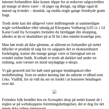
internet forhandlere ikke kunne slippe for at reducere salgsværdien
på mange af deres varer – til piger og drenge, og tillige også til
mænd og kvinder – drastisk, og endda nogle gange frembyde gratis
fragt.
Trods dette kan det alligevel være indbringende at sammenligne
nogle webbutikker efter udsalg på Kleopatra Vedhæng 0,05 ct. i 14
Karat Guld fra Scrouples forinden du færdiggør din shopping,
således at du er skudsikker på at få fat i den mindst kostelige pris.
Man bør trods alt ikke glemme, at såfremt en forhandler på nettet
tilbyder et produkt til salg for en salgspris der er ekstraordinært
fordelagtig, kunne det mange gange være et faresignal om en
svindel online butik. Kortkøb er trods alt dækket ind under en
ordning, som værner en imod snydagtige e-shops.
Vi går generelt ind for køb med gængse betalingskort eller
mobilbetaling. Som en anden løsning bør du udnytte et tilbud som
f.eks. ViaBill, for så vidt du ser en fordel i at honorere betalingen
over tid.
Forinden folk bestiller hos en Scrouples shop på nettet kunne de i
reglen se på webshoppens forretningsbetingelser, det er dog for det
meste ikke videre interessant.