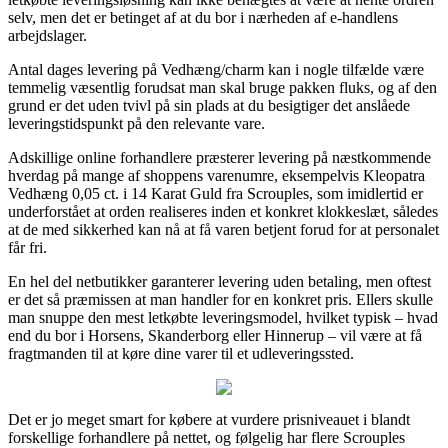
selv, men det er betinget af at du bor i nærheden af e-handlens
arbejdslager.
Antal dages levering på Vedhæng/charm kan i nogle tilfælde være
temmelig væsentlig forudsat man skal bruge pakken fluks, og af den
grund er det uden tvivl på sin plads at du besigtiger det anslåede
leveringstidspunkt på den relevante vare.
Adskillige online forhandlere præsterer levering på næstkommende
hverdag på mange af shoppens varenumre, eksempelvis Kleopatra
Vedhæng 0,05 ct. i 14 Karat Guld fra Scrouples, som imidlertid er
underforstået at orden realiseres inden et konkret klokkeslæt, således
at de med sikkerhed kan nå at få varen betjent forud for at personalet
får fri.
En hel del netbutikker garanterer levering uden betaling, men oftest
er det så præmissen at man handler for en konkret pris. Ellers skulle
man snuppe den mest letkøbte leveringsmodel, hvilket typisk – hvad
end du bor i Horsens, Skanderborg eller Hinnerup – vil være at få
fragtmanden til at køre dine varer til et udleveringssted.
Det er jo meget smart for købere at vurdere prisniveauet i blandt
forskellige forhandlere på nettet, og følgelig har flere Scrouples