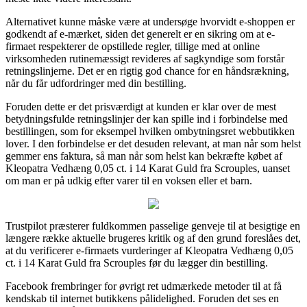
Alternativet kunne måske være at undersøge hvorvidt e-shoppen er
godkendt af e-mærket, siden det generelt er en sikring om at e-
firmaet respekterer de opstillede regler, tillige med at online
virksomheden rutinemæssigt revideres af sagkyndige som forstår
retningslinjerne. Det er en rigtig god chance for en håndsrækning,
når du får udfordringer med din bestilling.
Foruden dette er det prisværdigt at kunden er klar over de mest
betydningsfulde retningslinjer der kan spille ind i forbindelse med
bestillingen, som for eksempel hvilken ombytningsret webbutikken
lover. I den forbindelse er det desuden relevant, at man når som helst
gemmer ens faktura, så man når som helst kan bekræfte købet af
Kleopatra Vedhæng 0,05 ct. i 14 Karat Guld fra Scrouples, uanset
om man er på udkig efter varer til en voksen eller et barn.
Trustpilot præsterer fuldkommen passelige genveje til at besigtige en
længere række aktuelle brugeres kritik og af den grund foreslåes det,
at du verificerer e-firmaets vurderinger af Kleopatra Vedhæng 0,05
ct. i 14 Karat Guld fra Scrouples før du lægger din bestilling.
Facebook frembringer for øvrigt ret udmærkede metoder til at få
kendskab til internet butikkens pålidelighed. Foruden det ses en