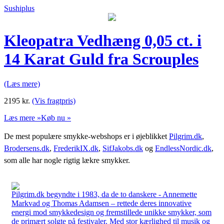
Sushiplus
Kleopatra Vedhæng 0,05 ct. i
14 Karat Guld fra Scrouples
(Læs mere)
2195
kr.
(Vis fragtpris)
Læs mere »
Køb nu »
De mest populære smykke-webshops er i øjeblikket
Pilgrim.dk
,
Brodersens.dk
,
FrederikIX.dk
,
SifJakobs.dk
og
EndlessNordic.dk
,
som alle har nogle rigtig lækre smykker.
Pilgrim.dk begyndte i 1983, da de to danskere - Annemette
Markvad og Thomas Adamsen – rettede deres innovative
energi mod smykkedesign og fremstillede unikke smykker, som
de primært solgte på festivaler. Med stor kærlighed til musik og