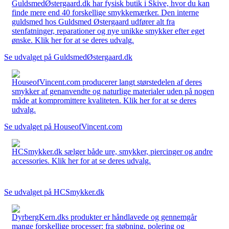
GuldsmedØstergaard.dk har fysisk butik i Skive, hvor du kan
finde mere end 40 forskellige smykkemærker. Den interne
guldsmed hos Guldsmed Østergaard udfører alt fra
stenfatninger, reparationer og nye unikke smykker efter eget
ønske. Klik her for at se deres udvalg.
Se udvalget på GuldsmedØstergaard.dk
HouseofVincent.com producerer langt størstedelen af deres
smykker af genanvendte og naturlige materialer uden på nogen
måde at kompromittere kvaliteten. Klik her for at se deres
udvalg.
Se udvalget på HouseofVincent.com
HCSmykker.dk sælger både ure, smykker, piercinger og andre
accessories. Klik her for at se deres udvalg.
Se udvalget på HCSmykker.dk
DyrbergKern.dks produkter er håndlavede og gennemgår
mange forskellige processer: fra støbning, polering og