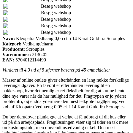
Besøg webshop
Besøg webshop
Besøg webshop
Besøg webshop
Besøg webshop
Navn:
Kleopatra Vedhæng 0,05 ct. i 14 Karat Guld fra Scrouples
Kategori:
Vedhæng/charm
Producent:
Scrouples
Varenummer:
2136.05
EAN:
5704012114490
Vurderet til
4.3
ud af 5 stjerner baseret på
45
anmeldelser
Masser af online outlets giver efterhånden en lang række forskellige
leveringsudgaver. En favorit er efterhånden levering til en
pakkeshop, hvor det nemlig er ret fleksibelt for dig at kunne hente
dine nye varer når du har mulighed for det. Fragttypen er jo yderst
problemfri, og endda ydermere den mest letkøbte fragtløsning ved
køb af Kleopatra Vedhæng 0,05 ct. i 14 Karat Guld fra Scrouples.
Du bør derudover planlægge at vælge at få udbragt til dit hus eller
ud på din arbejdsplads. Fragtløsningen viser sig til tider en tak mere
omkostningsfuld, men omvendt usædvanlig enkel. Den mest
letkøbte leveringsløsning kan ikke benægtes at være at hente ordren