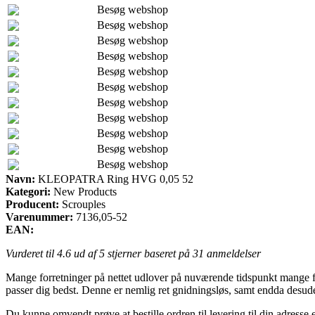
Besøg webshop
Besøg webshop
Besøg webshop
Besøg webshop
Besøg webshop
Besøg webshop
Besøg webshop
Besøg webshop
Besøg webshop
Besøg webshop
Besøg webshop
Navn:
KLEOPATRA Ring HVG 0,05 52
Kategori:
New Products
Producent:
Scrouples
Varenummer:
7136,05-52
EAN:
Vurderet til
4.6
ud af 5 stjerner baseret på
31
anmeldelser
Mange forretninger på nettet udlover på nuværende tidspunkt mange fors
passer dig bedst. Denne er nemlig ret gnidningsløs, samt endda de
Du kunne omvendt prøve at bestille ordren til levering til din adress