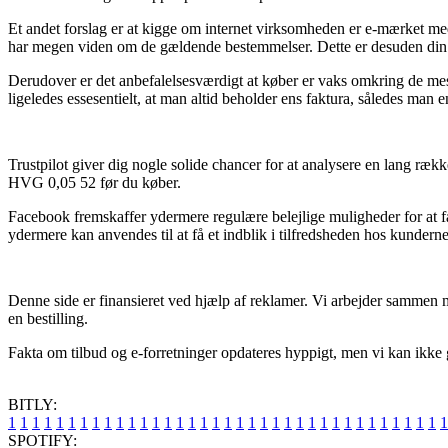
Et andet forslag er at kigge om internet virksomheden er e-mærket med
har megen viden om de gældende bestemmelser. Dette er desuden din lejl
Derudover er det anbefalelsesværdigt at køber er vaks omkring de mest c
ligeledes essesentielt, at man altid beholder ens faktura, således
Trustpilot giver dig nogle solide chancer for at analysere en lang 
HVG 0,05 52 før du køber.
Facebook fremskaffer ydermere regulære belejlige muligheder for at få
ydermere kan anvendes til at få et indblik i tilfredsheden hos kunderne
Denne side er finansieret ved hjælp af reklamer. Vi arbejder sammen m
en bestilling.
Fakta om tilbud og e-forretninger opdateres hyppigt, men vi kan ikke 
BITLY:
1
1
1
1
1
1
1
1
1
1
1
1
1
1
1
1
1
1
1
1
1
1
1
1
1
1
1
1
1
1
1
1
1
1
1
1
1
SPOTIFY: