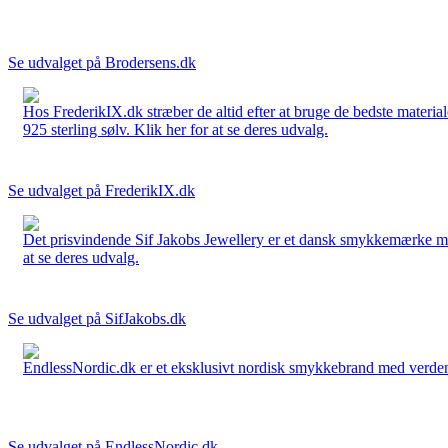
Se udvalget på Brodersens.dk
Hos FrederikIX.dk stræber de altid efter at bruge de bedste materia
925 sterling sølv. Klik her for at se deres udvalg.
Se udvalget på FrederikIX.dk
Det prisvindende Sif Jakobs Jewellery er et dansk smykkemærke med 
at se deres udvalg.
Se udvalget på SifJakobs.dk
EndlessNordic.dk er et eksklusivt nordisk smykkebrand med verden
Se udvalget på EndlessNordic.dk