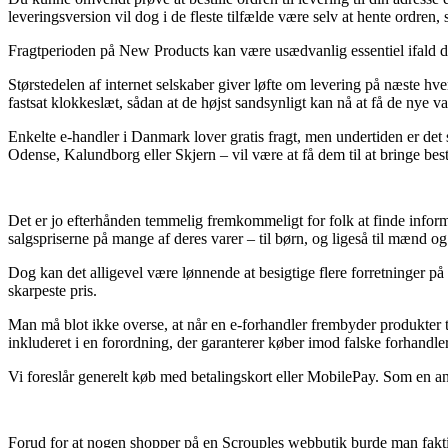
leveringsversion vil dog i de fleste tilfælde være selv at hente ordren,
Fragtperioden på New Products kan være usædvanlig essentiel ifald du
Størstedelen af internet selskaber giver løfte om levering på næste
fastsat klokkeslæt, sådan at de højst sandsynligt kan nå at få de nye v
Enkelte e-handler i Danmark lover gratis fragt, men undertiden er det 
Odense, Kalundborg eller Skjern – vil være at få dem til at bringe best
Det er jo efterhånden temmelig fremkommeligt for folk at finde informa
salgspriserne på mange af deres varer – til børn, og ligeså til mænd o
Dog kan det alligevel være lønnende at besigtige flere forretninger
skarpeste pris.
Man må blot ikke overse, at når en e-forhandler frembyder produkter ti
inkluderet i en forordning, der garanterer køber imod falske forhandler
Vi foreslår generelt køb med betalingskort eller MobilePay. Som en a
Forud for at nogen shopper på en Scrouples webbutik burde man faktisk