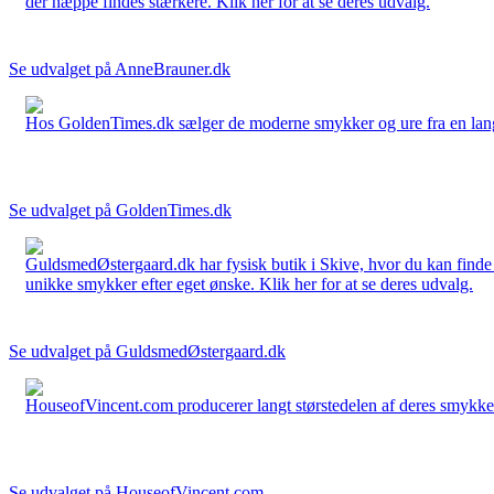
der næppe findes stærkere. Klik her for at se deres udvalg.
Se udvalget på AnneBrauner.dk
Hos GoldenTimes.dk sælger de moderne smykker og ure fra en lang 
Se udvalget på GoldenTimes.dk
GuldsmedØstergaard.dk har fysisk butik i Skive, hvor du kan finde
unikke smykker efter eget ønske. Klik her for at se deres udvalg.
Se udvalget på GuldsmedØstergaard.dk
HouseofVincent.com producerer langt størstedelen af deres smykker 
Se udvalget på HouseofVincent.com