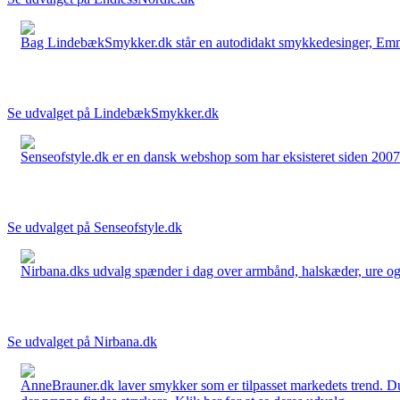
Bag LindebækSmykker.dk står en autodidakt smykkedesinger, Emma 
Se udvalget på LindebækSmykker.dk
Senseofstyle.dk er en dansk webshop som har eksisteret siden 2007.
Se udvalget på Senseofstyle.dk
Nirbana.dks udvalg spænder i dag over armbånd, halskæder, ure og ør
Se udvalget på Nirbana.dk
AnneBrauner.dk laver smykker som er tilpasset markedets trend. Du 