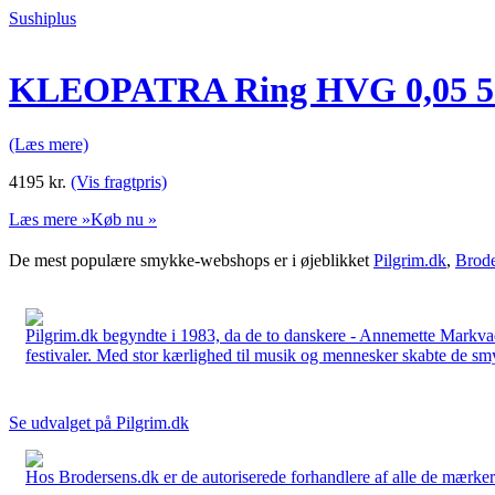
Sushiplus
KLEOPATRA Ring HVG 0,05 5
(Læs mere)
4195
kr.
(Vis fragtpris)
Læs mere »
Køb nu »
De mest populære smykke-webshops er i øjeblikket
Pilgrim.dk
,
Brode
Pilgrim.dk begyndte i 1983, da de to danskere - Annemette Markv
festivaler. Med stor kærlighed til musik og mennesker skabte de smykk
Se udvalget på Pilgrim.dk
Hos Brodersens.dk er de autoriserede forhandlere af alle de mærker d