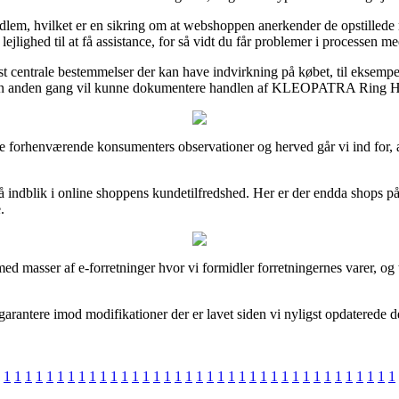
lem, hvilket er en sikring om at webshoppen anerkender de opstillede re
ighed til at få assistance, for så vidt du får problemer i processen med
entrale bestemmelser der kan have indvirkning på købet, til eksempel hvil
 man en anden gang vil kunne dokumentere handlen af KLEOPATRA Ring H
række forhenværende konsumenters observationer og herved går vi ind f
 indblik i online shoppens kundetilfredshed. Her er der endda shops på 
.
ed masser af e-forretninger hvor vi formidler forretningernes varer, og
garantere imod modifikationer der er lavet siden vi nyligst opdaterede 
1
1
1
1
1
1
1
1
1
1
1
1
1
1
1
1
1
1
1
1
1
1
1
1
1
1
1
1
1
1
1
1
1
1
1
1
1