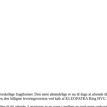
kellige fragtformer. Den mest almindelige er nu til dags at afsende til
suden den billigste leveringsversion ved køb af KLEOPATRA Ring HVG 
e eller til dit arbejde. Løsningen er en gang i mellem en tand mere omk