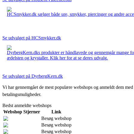
HCSmykker.dk sælger både ure, smykker, piercinger og andre accesso
Se udvalget på HCSmykker.dk
DyrbergKern.dks produkter er håndlavede og gennemgår mange forskel
ædelsten og krystaller. Klik her for at se deres udvalg.
Se udvalget på DyrbergKern.dk
Vi har gennemgået de mest populære webshops og anmeldt dem med stjern
betalingsmuligheder.
Bedst anmeldte webshops
Webshop
Stjerner
Link
Besøg webshop
Besøg webshop
Besøg webshop