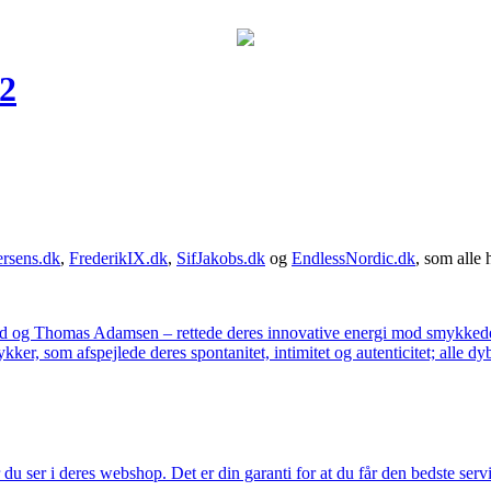
2
rsens.dk
,
FrederikIX.dk
,
SifJakobs.dk
og
EndlessNordic.dk
, som alle 
ad og Thomas Adamsen – rettede deres innovative energi mod smykkedes
er, som afspejlede deres spontanitet, intimitet og autenticitet; alle dyb
u ser i deres webshop. Det er din garanti for at du får den bedste servi