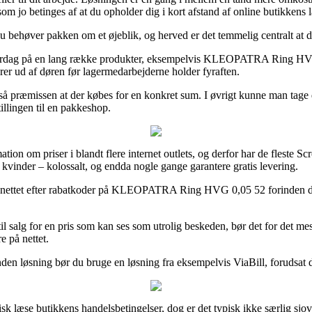
 som jo betinges af at du opholder dig i kort afstand af online butikkens l
 behøver pakken om et øjeblik, og herved er det temmelig centralt at 
 hverdag på en lang række produkter, eksempelvis KLEOPATRA Ring HVG 0,
arer ud af døren før lagermedarbejderne holder fyraften.
så præmissen at der købes for en konkret sum. I øvrigt kunne man tage d
illingen til en pakkeshop.
tion om priser i blandt flere internet outlets, og derfor har de fleste 
g kvinder – kolossalt, og endda nogle gange garantere gratis levering.
 på nettet efter rabatkoder på KLEOPATRA Ring HVG 0,05 52 forinden du 
l salg for en pris som kan ses som utrolig beskeden, bør det for det mes
e på nettet.
nden løsning bør du bruge en løsning fra eksempelvis ViaBill, forudsat
 læse butikkens handelsbetingelser, dog er det typisk ikke særlig sjov