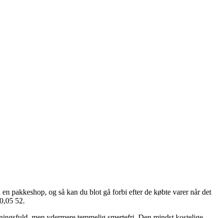
 en pakkeshop, og så kan du blot gå forbi efter de købte varer når det
0,05 52.
ostningsfuld, men ydermere temmelig smertefri. Den mindst kostelige