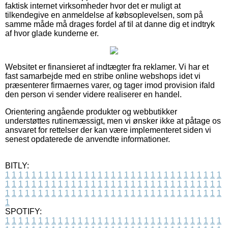
faktisk internet virksomheder hvor det er muligt at
tilkendegive en anmeldelse af købsoplevelsen, som på
samme måde må drages fordel af til at danne dig et indtryk
af hvor glade kunderne er.
Websitet er finansieret af indtægter fra reklamer. Vi har et
fast samarbejde med en stribe online webshops idet vi
præsenterer firmaernes varer, og tager imod provision ifald
den person vi sender videre realiserer en handel.
Orientering angående produkter og webbutikker
understøttes rutinemæssigt, men vi ønsker ikke at påtage os
ansvaret for rettelser der kan være implementeret siden vi
senest opdaterede de anvendte informationer.
BITLY:
1
1
1
1
1
1
1
1
1
1
1
1
1
1
1
1
1
1
1
1
1
1
1
1
1
1
1
1
1
1
1
1
1
1
1
1
1
1
1
1
1
1
1
1
1
1
1
1
1
1
1
1
1
1
1
1
1
1
1
1
1
1
1
1
1
1
1
1
1
1
1
1
1
1
1
1
1
1
1
1
1
1
1
1
1
1
1
1
1
1
1
1
1
1
1
1
1
1
1
1
SPOTIFY:
1
1
1
1
1
1
1
1
1
1
1
1
1
1
1
1
1
1
1
1
1
1
1
1
1
1
1
1
1
1
1
1
1