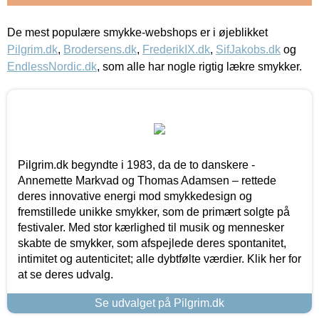
De mest populære smykke-webshops er i øjeblikket
Pilgrim.dk
,
Brodersens.dk
,
FrederikIX.dk
,
SifJakobs.dk
og
EndlessNordic.dk
, som alle har nogle rigtig lækre smykker.
Pilgrim.dk begyndte i 1983, da de to danskere -
Annemette Markvad og Thomas Adamsen – rettede
deres innovative energi mod smykkedesign og
fremstillede unikke smykker, som de primært solgte på
festivaler. Med stor kærlighed til musik og mennesker
skabte de smykker, som afspejlede deres spontanitet,
intimitet og autenticitet; alle dybtfølte værdier. Klik her for
at se deres udvalg.
Se udvalget på Pilgrim.dk