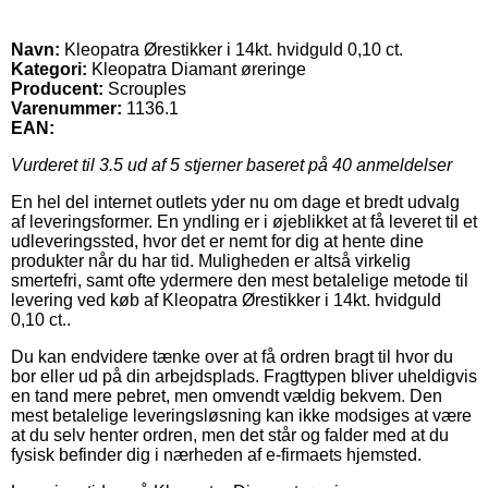
Navn:
Kleopatra Ørestikker i 14kt. hvidguld 0,10 ct.
Kategori:
Kleopatra Diamant øreringe
Producent:
Scrouples
Varenummer:
1136.1
EAN:
Vurderet til
3.5
ud af 5 stjerner baseret på
40
anmeldelser
En hel del internet outlets yder nu om dage et bredt udvalg
af leveringsformer. En yndling er i øjeblikket at få leveret til et
udleveringssted, hvor det er nemt for dig at hente dine
produkter når du har tid. Muligheden er altså virkelig
smertefri, samt ofte ydermere den mest betalelige metode til
levering ved køb af Kleopatra Ørestikker i 14kt. hvidguld
0,10 ct..
Du kan endvidere tænke over at få ordren bragt til hvor du
bor eller ud på din arbejdsplads. Fragttypen bliver uheldigvis
en tand mere pebret, men omvendt vældig bekvem. Den
mest betalelige leveringsløsning kan ikke modsiges at være
at du selv henter ordren, men det står og falder med at du
fysisk befinder dig i nærheden af e-firmaets hjemsted.