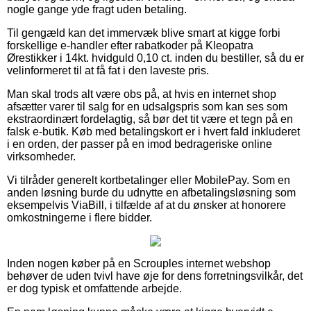
nogle gange yde fragt uden betaling.
Til gengæld kan det immervæk blive smart at kigge forbi
forskellige e-handler efter rabatkoder på Kleopatra
Ørestikker i 14kt. hvidguld 0,10 ct. inden du bestiller, så du er
velinformeret til at få fat i den laveste pris.
Man skal trods alt være obs på, at hvis en internet shop
afsætter varer til salg for en udsalgspris som kan ses som
ekstraordinært fordelagtig, så bør det tit være et tegn på en
falsk e-butik. Køb med betalingskort er i hvert fald inkluderet
i en orden, der passer på en imod bedrageriske online
virksomheder.
Vi tilråder generelt kortbetalinger eller MobilePay. Som en
anden løsning burde du udnytte en afbetalingsløsning som
eksempelvis ViaBill, i tilfælde af at du ønsker at honorere
omkostningerne i flere bidder.
Inden nogen køber på en Scrouples internet webshop
behøver de uden tvivl have øje for dens forretningsvilkår, det
er dog typisk et omfattende arbejde.