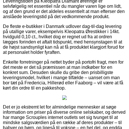
Leveringstiden på Kleopatra Diamant øreringe er
selvfølgelig ret essentiel når du mangler varen lige om lidt,
og af den grund er det aldeles essentielt at man efterser den
anslåede leveringstid på det vedkommende produkt.
De fleste e-butikker i Danmark udlover dag-til-dag levering
på utallige varer, eksempelvis Kleopatra Ørestikker i 14kt.
hvidguld 0,10 ct., hvilket dog er regnet ud fra at ordren
lægges forinden et aftalt tidspunkt, med hensynstagen til at
de højst sandsynligt kan nå at få produktet klargjort forud for
at personalet holder fyraften.
Enkelte forretninger på nettet byder på portofri fragt, men for
det meste er det så præmissen at man indkøber for en
konkret sum. Desuden skulle du gribe den prisbilligste
leveringsmodel, hvilket i mange tilfælde – uanset om man
bor tæt på Fredericia, Hillerød eller Faaborg – vil være at få
kørt din ordre til en pakkeshop.
Det er jo ekstremt let for almindelige mennesker at søge
information om priser på diverse online selskaber, og derved
har mange Scrouples internet outlets set sig tvunget til at
mindske salgsværdien på en række af deres produkter – til
babyer og børn, og ligeså til voksne – en hel del, og endda