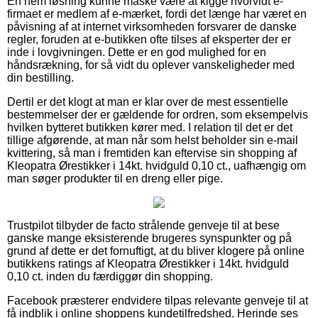
En nem løsning kunne måske være at kigge hvorvidt e-
firmaet er medlem af e-mærket, fordi det længe har været en
påvisning af at internet virksomheden forsvarer de danske
regler, foruden at e-butikken ofte tilses af eksperter der er
inde i lovgivningen. Dette er en god mulighed for en
håndsrækning, for så vidt du oplever vanskeligheder med
din bestilling.
Dertil er det klogt at man er klar over de mest essentielle
bestemmelser der er gældende for ordren, som eksempelvis
hvilken bytteret butikken kører med. I relation til det er det
tillige afgørende, at man når som helst beholder sin e-mail
kvittering, så man i fremtiden kan eftervise sin shopping af
Kleopatra Ørestikker i 14kt. hvidguld 0,10 ct., uafhængig om
man søger produkter til en dreng eller pige.
Trustpilot tilbyder de facto strålende genveje til at bese
ganske mange eksisterende brugeres synspunkter og på
grund af dette er det fornuftigt, at du bliver klogere på online
butikkens ratings af Kleopatra Ørestikker i 14kt. hvidguld
0,10 ct. inden du færdiggør din shopping.
Facebook præsterer endvidere tilpas relevante genveje til at
få indblik i online shoppens kundetilfredshed. Herinde ses