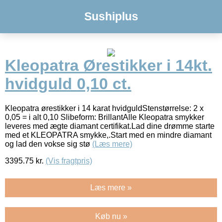
Sushiplus
Kleopatra Ørestikker i 14kt.
hvidguld 0,10 ct.
Kleopatra ørestikker i 14 karat hvidguldStenstørrelse: 2 x
0,05 = i alt 0,10 Slibeform: BrillantAlle Kleopatra smykker
leveres med ægte diamant certifikat.Lad dine drømme starte
med et KLEOPATRA smykke,.Start med en mindre diamant
og lad den vokse sig stø
(Læs mere)
3395.75
kr.
(Vis fragtpris)
Læs mere »
Køb nu »