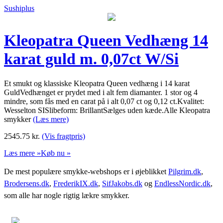
Sushiplus
Kleopatra Queen Vedhæng 14
karat guld m. 0,07ct W/Si
Et smukt og klassiske Kleopatra Queen vedhæng i 14 karat
GuldVedhænget er prydet med i alt fem diamanter. 1 stor og 4
mindre, som fås med en carat på i alt 0,07 ct og 0,12 ct.Kvalitet:
Wesselton SISlibeform: BrillantSælges uden kæde.Alle Kleopatra
smykker
(Læs mere)
2545.75
kr.
(Vis fragtpris)
Læs mere »
Køb nu »
De mest populære smykke-webshops er i øjeblikket
Pilgrim.dk
,
Brodersens.dk
,
FrederikIX.dk
,
SifJakobs.dk
og
EndlessNordic.dk
,
som alle har nogle rigtig lækre smykker.