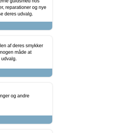
terne guldsmed hos
r, reparationer og nye
se deres udvalg.
len af deres smykker
å nogen måde at
s udvalg.
inger og andre