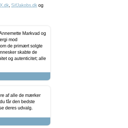
IX.dk
,
SifJakobs.dk
og
- Annemette Markvad og
ergi mod
som de primært solgte
mennesker skabte de
et og autenticitet; alle
.
re af alle de mærker
 du får den bedste
 se deres udvalg.