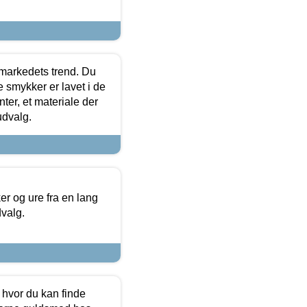
markedets trend. Du
e smykker er lavet i de
ter, et materiale der
udvalg.
 og ure fra en lang
dvalg.
 hvor du kan finde