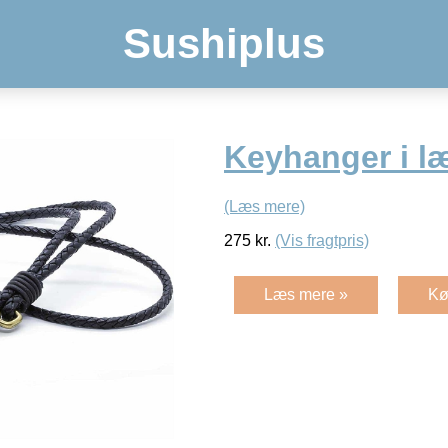
Sushiplus
Keyhanger i læ
(Læs mere)
275
kr.
(Vis fragtpris)
Læs mere »
Kø