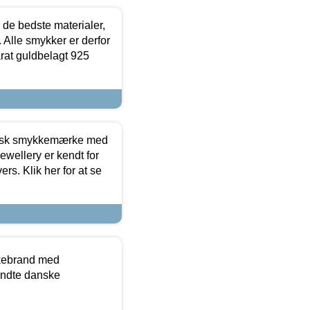
 de bedste materialer,
 Alle smykker er derfor
arat guldbelagt 925
dansk smykkemærke med
ewellery er kendt for
ers. Klik her for at se
kkebrand med
ndte danske