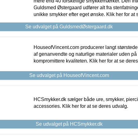
mere end 40 forskellige smykkemærker. Den in
Guldsmed Østergaard udfører alt fra stenfatninge
unikke smykker efter eget ønske. Klik her for at 
Se udvalget på GuldsmedØstergaard.dk
HouseofVincent.com producerer langt størstede
af genanvendte og naturlige materialer uden p
kompromittere kvaliteten. Klik her for at se dere
Se udvalget på HouseofVincent.com
HCSmykker.dk sælger både ure, smykker, pierc
accessories. Klik her for at se deres udvalg.
Se udvalget på HCSmykker.dk