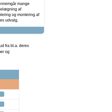
gennemgår mange
 belægning af
olering og montering af
res udvalg.
 fra bl.a. deres
mer og