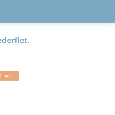
derflet.
b nu »