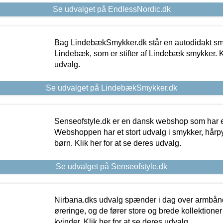
Se udvalget på EndlessNordic.dk
Bag LindebækSmykker.dk står en autodidakt s
Lindebæk, som er stifter af Lindebæk smykker. Kl
udvalg.
Se udvalget på LindebækSmykker.dk
Senseofstyle.dk er en dansk webshop som har e
Webshoppen har et stort udvalg i smykker, hårpy
børn. Klik her for at se deres udvalg.
Se udvalget på Senseofstyle.dk
Nirbana.dks udvalg spænder i dag over armbånd
øreringe, og de fører store og brede kollektione
kvinder. Klik her for at se deres udvalg.