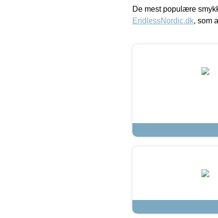
De mest populære smykk
EndlessNordic.dk
, som a