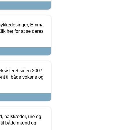
mykkedesinger, Emma
ik her for at se deres
ksisteret siden 2007.
nt til både voksne og
, halskæder, ure og
r til både mænd og