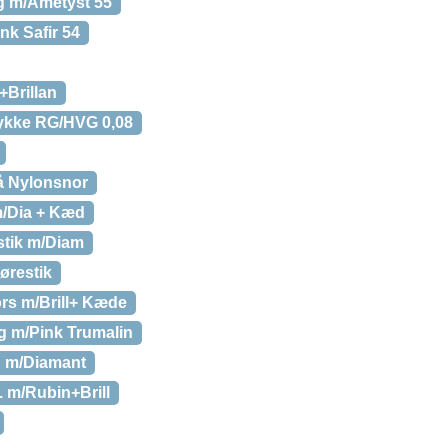
g m/Ametyst 55
nk Safir 54
+Brillan
ykke RG/HVG 0,08
å Nylonsnor
m/Dia + Kæd
stik m/Diam
ørestik
rs m/Brill+ Kæde
g m/Pink Trumalin
 m/Diamant
 m/Rubin+Brill