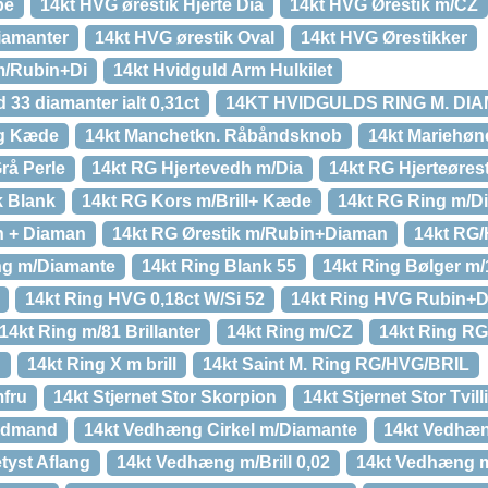
be
14kt HVG ørestik Hjerte Dia
14kt HVG Ørestik m/CZ
iamanter
14kt HVG ørestik Oval
14kt HVG Ørestikker
m/Rubin+Di
14kt Hvidguld Arm Hulkilet
 33 diamanter ialt 0,31ct
14KT HVIDGULDS RING M. DI
rg Kæde
14kt Manchetkn. Råbåndsknob
14kt Mariehøne
rå Perle
14kt RG Hjertevedh m/Dia
14kt RG Hjerteørest
k Blank
14kt RG Kors m/Brill+ Kæde
14kt RG Ring m/D
n + Diaman
14kt RG Ørestik m/Rubin+Diaman
14kt RG/
g m/Diamante
14kt Ring Blank 55
14kt Ring Bølger m/
14kt Ring HVG 0,18ct W/Si 52
14kt Ring HVG Rubin+D
14kt Ring m/81 Brillanter
14kt Ring m/CZ
14kt Ring R
n
14kt Ring X m brill
14kt Saint M. Ring RG/HVG/BRIL
mfru
14kt Stjernet Stor Skorpion
14kt Stjernet Stor Tvill
andmand
14kt Vedhæng Cirkel m/Diamante
14kt Vedhæ
yst Aflang
14kt Vedhæng m/Brill 0,02
14kt Vedhæng 