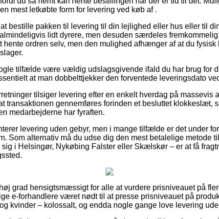
fordi du så nemt kan hente bestillingen når der er tid til det. Mu
den mest letkøbte form for levering ved køb af .
t bestille pakken til levering til din lejlighed eller hus eller til 
 almindeligvis lidt dyrere, men desuden særdeles fremkommelig
at hente ordren selv, men den mulighed afhænger af at du fysisk 
slager.
gle tilfælde være vældig udslagsgivende ifald du har brug for d
essentielt at man dobbelttjekker den forventede leveringsdato ve
rretninger tilsiger levering efter en enkelt hverdag på massevis a
 at transaktionen gennemføres forinden et besluttet klokkeslæt, s
den medarbejderne har fyraften.
nterer levering uden gebyr, men i mange tilfælde er det under fo
sum. Som alternativ må du udse dig den mest betalelige metode ti
g i Helsingør, Nykøbing Falster eller Skælskør – er at få fragt
gssted.
 høj grad hensigtsmæssigt for alle at vurdere prisniveauet på fler
lige e-forhandlere været nødt til at presse prisniveauet på produk
 og kvinder – kolossalt, og endda nogle gange love levering ude