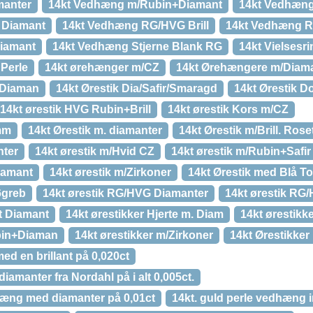
manter
14kt Vedhæng m/Rubin+Diamant
14kt Vedhæng 
 Diamant
14kt Vedhæng RG/HVG Brill
14kt Vedhæng R
Diamant
14kt Vedhæng Stjerne Blank RG
14kt Vielsesr
 Perle
14kt ørehænger m/CZ
14kt Ørehængere m/Diam
m/Diaman
14kt Ørestik Dia/Safir/Smaragd
14kt Ørestik Do
14kt ørestik HVG Rubin+Brill
14kt ørestik Kors m/CZ
mm
14kt Ørestik m. diamanter
14kt Ørestik m/Brill. Rose
nter
14kt ørestik m/Hvid CZ
14kt ørestik m/Rubin+Safir
Diamant
14kt ørestik m/Zirkoner
14kt Ørestik med Blå T
6greb
14kt ørestik RG/HVG Diamanter
14kt ørestik RG
t Diamant
14kt ørestikker Hjerte m. Diam
14kt ørestikk
ubin+Diaman
14kt ørestikker m/Zirkoner
14kt Ørestikke
ed en brillant på 0,020ct
diamanter fra Nordahl på i alt 0,005ct.
dhæng med diamanter på 0,01ct
14kt. guld perle vedhæng 