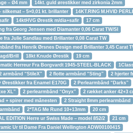
inge – Ø4 mm
14kt. guld ørestikker med zirkonia 2mm
 silkemat – 5×0,01 kt. brillanter
14KT.RING M.HVID PERL
afir
14ktHVG Ørestik m/dia+safir
17 cm
g fra Georg Jensen med Diamanter 0,06 Carat TW/SI
e fra Julie Sandlau med Brillanter 0,08 Carat TW
mbånd fra Henrik Ørsnes Design med Brillanter 3,45 Carat T
agd/Brill
18kt Knude Ørestik
19 cm
tomatic Herreur Fra Borgvardt 1945-STEEL-BLACK
1Class
2 armbånd “StileX”
2 flotte armbånd “Sting”
2 hjerter 
v Ørestikker fra Enamel E170G
2 Perlearmbånd “Darks”
uxe XL”
2 perlearmbånd “Onyx”
2 rækket anker 42+3 
ad + spirer med månesten
2 Straight 8mm perlearmbånd
erarmbånd
2*TAG Me Rund 10+13mm
20 cm
AL EDITION Herre ur Swiss Made – model 852/2
21 cm
ramic Ur til Dame Fra Daniel Wellington ADW00100415