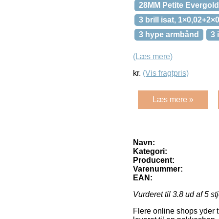
28MM Petite Evergold
3 brill isat, 1×0,02+2×
3 hype armbånd
3 
(Læs mere)
kr.
(Vis fragtpris)
Læs mere »
Navn:
Kategori:
Producent:
Varenummer:
EAN:
Vurderet til
3.8
ud af 5 st
Flere online shops yder ti