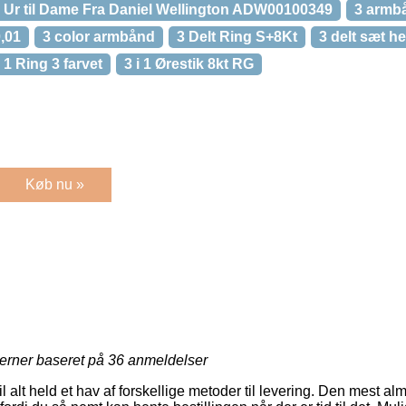
 Ur til Dame Fra Daniel Wellington ADW00100349
3 armb
0,01
3 color armbånd
3 Delt Ring S+8Kt
3 delt sæt he
i 1 Ring 3 farvet
3 i 1 Ørestik 8kt RG
Køb nu »
jerner baseret på
36
anmeldelser
l alt held et hav af forskellige metoder til levering. Den mest almi