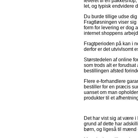
leveret til en pakkeshop, 
let, og typisk endvidere 
Du burde tillige udse dig a
Fragtløsningen viser sig
form for levering er dog 
internet shoppens arbejd
Fragtperioden på kan i no
derfor er det utvivlsomt 
Størstedelen af online fo
som trods alt er forudsat
bestillingen afsted forin
Flere e-forhandlere gara
bestiller for en præcis 
uanset om man opholder si
produkter til et afhentnin
Det har vist sig at være i
grund af dette har adskil
børn, og ligeså til mænd