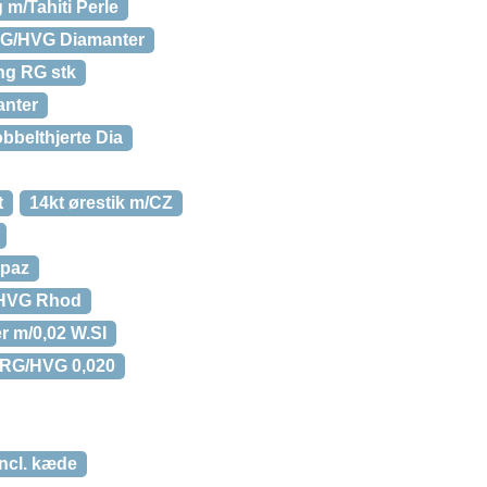
m/Tahiti Perle
G/HVG Diamanter
ing RG stk
anter
bbelthjerte Dia
t
14kt ørestik m/CZ
opaz
/HVG Rhod
er m/0,02 W.SI
r RG/HVG 0,020
incl. kæde