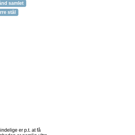
ånd samlet
rre stål
ndelige er p.t. at få