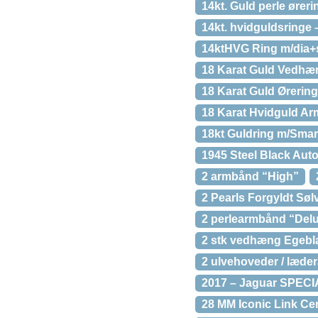
14kt. Guld perle ører
14kt. hvidguldsringe –
14ktHVG Ring m/dia+s
18 Karat Guld Vedhæn
18 Karat Guld Ørering
18 Karat Hvidguld Ar
18kt Guldring m/Smar
1945 Steel Black Au
2 armbånd “High”
2 Pearls Forgyldt Søl
2 perlearmbånd “Del
2 stk vedhæng Egebl
2 ulvehoveder / læd
2017 – Jaguar SPECI
28 MM Iconic Link Ce