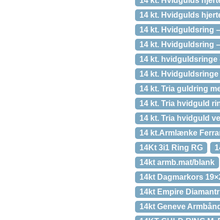
14 kt. Hvidgulds hjer
14 kt. Hvidgulds hjert
14 kt. Hvidguldsring – 
14 kt. Hvidguldsring –
14 kt. hvidguldsringe 
14 kt. Hvidguldsringe
14 kt. Tria guldring m
14 kt. Tria hvidguld r
14 kt. Tria hvidguld v
14 kt.Armlænke Ferra
14Kt 3i1 Ring RG
1
14kt armb.mat/blank
14kt Dagmarkors 19×
14kt Empire Diamantri
14kt Geneve Armbånd