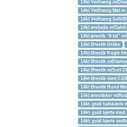
14kt Vedhæng m/Dia
14kt Vedhæng Mat m.
14kt Vedhæng Safir/
14kt ørebøjle m/Tahiti
14kt ørestik “8-tal” 
14kt Ørestik Dråbe
14kt Ørestik Kugle 6
14kt Ørestik m/Diama
14kt Ørestik m/Sort 
14kt Ørestik med CZ/
14kt Ørestik Rund Ma
14kt ørestikker m/R
14kt. guld halskæde m
14kt. guld hjerte med 
14kt. guld hjerte ve