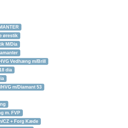
AMANTER
 ørestik
ik M/Dia
iamanter
HVG Vedhæng m/Brill
18 dia
ia
G/HVG m/Diamant 53
ing
ng m. FVP
m/CZ + Forg Kæde