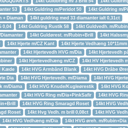
. RØGQUARTS
14kt Guldbring m/ 3 Brill 54
14kt Guldrin
anter 53
14kt Guldring m/Peridot 50
14kt Guldring m/Pi
n + Diaman
14kt guldring med 33 diamanter ialt 0,31ct
 0,04
14kt Guldring Rustik 58
14kt Guldvedh. m/Rubin
/Diamanter
14kt Guldørest. m/Rubin+Brill
14kt Halssm
r
14kt Hjerte m/CZ Kant
14kt Hjerte Vedhæng 10*11mm
iamanter
14kt Hjertevedh HVG m/Dia
14kt Hjertevedh p
ubiner
14kt Hjertevedhæng m/CZ
14kt HV Hjertevedh 
d Kæde
14kt HVG Armbånd Blank
14kt HVG Dråbe Øre
rte Dia
14kt HVG Hjertevedh. m/Diama
14kt HVG Hjerte
ik m/Diama
14kt HVG Knude/Kugleørestik
14kt HVG Ko
iamanter
14kt HVG Ring m/Dia+PinkSafir
14kt HVG Rin
n+Brill
14kt HVG Ring Smaragd Roset
14kt HVG Vedh
agd Roset
14kt Hvg Vedh. m brill 0,08ct
14kt HVG Vedh.
14kt HVG Vedhæng m/Dia
14kt HVG øreh. m/Rubin+Dia