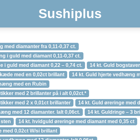
Sushiplus
g med diamanter fra 0,11-0,37 ct.
g i guld med diamant 0,11-0,37 ct.
e i guld med diamant 0,22 – 0,74 ct.
14 kt. Guld bogstaver f
skæde med en 0,02ct brillant
14 kt. Guld hjerte vedhæng me
edhæng med en Rubin
tikker med 2 brillanter på i alt 0,02ct.*
tikker med 2 x 0,01ct brillanter
14 kt. Guld øreringe med 
hæng med 12 diamanter. Ialt 0,06ct.
14 kt. Guldringe – 3 bri
 sten
14 kt. hvidguld øreringe med diamant med 0,35 ct
e med 0,02ct W/si brillant