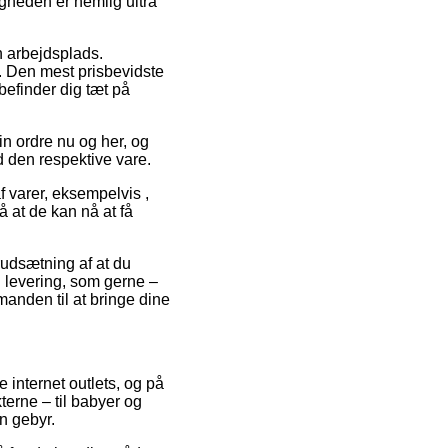
ligheden er nemlig ultra
din arbejdsplads.
. Den mest prisbevidste
befinder dig tæt på
in ordre nu og her, og
d den respektive vare.
f varer, eksempelvis ,
å at de kan nå at få
rudsætning af at du
l levering, som gerne –
manden til at bringe dine
e internet outlets, og på
terne – til babyer og
n gebyr.