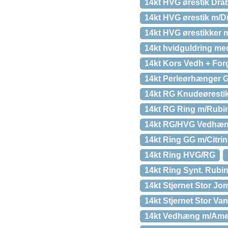
14kt HVG ørestik Drå
14kt HVG ørestik m/D
14kt HVG ørestikker 
14kt hvidguldring med
14kt Kors Vedh + Fo
14kt Perleørhænger G
14kt RG Knudeøresti
14kt RG Ring m/Rubi
14kt RG/HVG Vedhæn
14kt Ring GG m/Citrin
14kt Ring HVG/RG
14kt Ring Synt. Rubi
14kt Stjernet Stor Jo
14kt Stjernet Stor V
14kt Vedhæng m/Amet