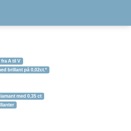
ra A til V
d brillant på 0,02ct.*
diamant med 0,35 ct
llanter