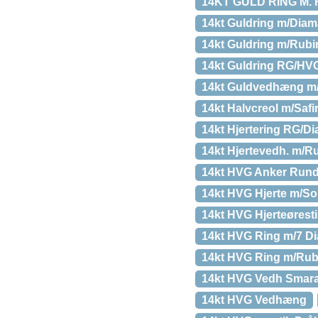
14KT GULD RING M
14kt Guldring m/Diam
14kt Guldring m/Rubi
14kt Guldring RG/HVG
14kt Guldvedhæng m
14kt Halvcreol m/Safi
14kt Hjertering RG/D
14kt Hjertevedh. m/R
14kt HVG Anker Run
14kt HVG Hjerte m/So
14kt HVG Hjerteørest
14kt HVG Ring m/7 D
14kt HVG Ring m/Rubi
14kt HVG Vedh Smar
14kt HVG Vedhæng