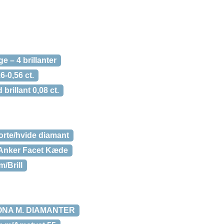
e – 4 brillanter
6-0,56 ct.
rillant 0,08 ct.
orte/hvide diamant
 Anker Facet Kæde
/Brill
ONA M. DIAMANTER