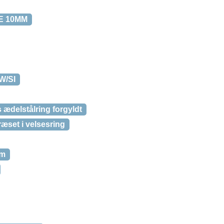
E 10MM
W/SI
 ædelstålring forgyldt
fræset i velsesring
cm