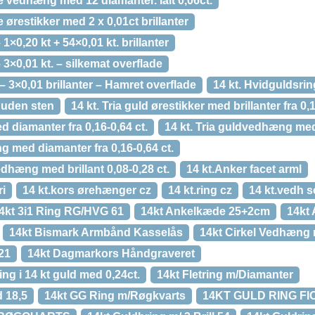
te vedhæng med 12 diamanter. Ialt 0,06ct.
e ørestikker med 2 x 0,01ct brillanter
1×0,20 kt + 54×0,01 kt. brillanter
 3×0,01 kt. – silkemat overflade
– 3×0,01 brillanter – Hamret overflade
14 kt. Hvidguldsring
 uden sten
14 kt. Tria guld ørestikker med brillanter fra 0,1
ed diamanter fra 0,16-0,64 ct.
14 kt. Tria guldvedhæng med b
ing med diamanter fra 0,16-0,64 ct.
edhæng med brillant 0,08-0,28 ct.
14 kt.Anker facet arml
ri
14 kt.kors ørehænger cz
14 kt.ring cz
14 kt.vedh s
4kt 3i1 Ring RG/HVG 61
14kt Ankelkæde 25+2cm
14kt
14kt Bismark Armbånd Kasselås
14kt Cirkel Vedhæng m
21
14kt Dagmarkors Håndgraveret
ng i 14 kt guld med 0,24ct.
14kt Fletring m/Diamanter
 18,5
14kt GG Ring m/Røgkvarts
14KT GULD RING FI