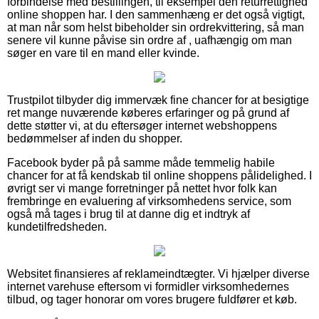
forbindelse med bestillingen, til eksempel den returrettighed
online shoppen har. I den sammenhæng er det også vigtigt,
at man når som helst bibeholder sin ordrekvittering, så man
senere vil kunne påvise sin ordre af , uafhængig om man
søger en vare til en mand eller kvinde.
Trustpilot tilbyder dig immervæk fine chancer for at besigtige
ret mange nuværende køberes erfaringer og på grund af
dette støtter vi, at du eftersøger internet webshoppens
bedømmelser af inden du shopper.
Facebook byder på på samme måde temmelig habile
chancer for at få kendskab til online shoppens pålidelighed. I
øvrigt ser vi mange forretninger på nettet hvor folk kan
frembringe en evaluering af virksomhedens service, som
også må tages i brug til at danne dig et indtryk af
kundetilfredsheden.
Websitet finansieres af reklameindtægter. Vi hjælper diverse
internet varehuse eftersom vi formidler virksomhedernes
tilbud, og tager honorar om vores brugere fuldfører et køb.