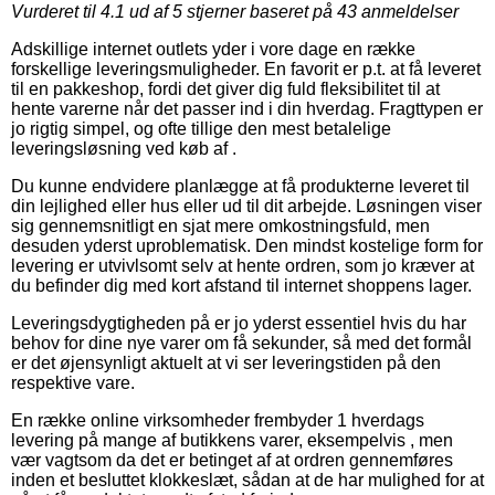
Vurderet til
4.1
ud af 5 stjerner baseret på
43
anmeldelser
Adskillige internet outlets yder i vore dage en række
forskellige leveringsmuligheder. En favorit er p.t. at få leveret
til en pakkeshop, fordi det giver dig fuld fleksibilitet til at
hente varerne når det passer ind i din hverdag. Fragttypen er
jo rigtig simpel, og ofte tillige den mest betalelige
leveringsløsning ved køb af .
Du kunne endvidere planlægge at få produkterne leveret til
din lejlighed eller hus eller ud til dit arbejde. Løsningen viser
sig gennemsnitligt en sjat mere omkostningsfuld, men
desuden yderst uproblematisk. Den mindst kostelige form for
levering er utvivlsomt selv at hente ordren, som jo kræver at
du befinder dig med kort afstand til internet shoppens lager.
Leveringsdygtigheden på er jo yderst essentiel hvis du har
behov for dine nye varer om få sekunder, så med det formål
er det øjensynligt aktuelt at vi ser leveringstiden på den
respektive vare.
En række online virksomheder frembyder 1 hverdags
levering på mange af butikkens varer, eksempelvis , men
vær vagtsom da det er betinget af at ordren gennemføres
inden et besluttet klokkeslæt, sådan at de har mulighed for at