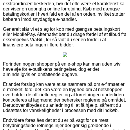
ekstraordinært beskeden, bør det ofte være et karakteristika
der viser en uoprigtig online forretning. Køb med gængse
betalingskort er i hvert fald en del af en orden, hvilket støtter
køberen imod snydagtige e-handler.
Generelt slår vi et slag for køb med gængse betalingskort
eller MobilePay. Alternativt bør du drage fordel af et tilbud fra
eksempelvis ViaBill, for så vidt du ser en fordel i at
finansiere betalingen i flere bidder.
Forinden nogen shopper på en e-shop kan man uden tvivl
have øje for e-butikkens betingelser, dog er det
almindeligvis en omfattende opgave.
Et andet forslag kan være at se nærmere på om e-firmaet er
e-mærket, fordi det kan være en tryghed om at netshoppen
overholder de officielle regler, og at forretningen undertiden
kontrolleres af fagmænd der behersker reglerne på området.
Derudover tilbydes du anledning til at få hjælp, såfremt du
udsættes for vanskeligheder i processen med dit indkøb.
Endvidere foreslåes det at du er på vagt for de mest
betydningsfulde retningslinjer der gør sig gældende i