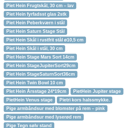
Piet Hein Frugtskål, 30 cm – lav
Piet Hein fyrfadsst glas 2stk
Piet Hein Peberkværn i stål
Piet Hein Saturn Stage Stål
Piet Hein Skål i rustfrit stål ø10,5 cm
Piet Hein Skål i stål, 30 cm
Piet Hein Stage Mars Sort 14cm
Piet Hein StageJupiterSort29cm
Piet Hein StageSaturnSort36cm
Piet Hein Twin Bowl 10 cm
PIet Hein Årsstage 24*19cm
PietHein Jupiter stage
PietHein Venus stage
Pietri kors halssmykke.
Pige armbåndsur med blomster på rem – pink
Pige armbåndsur med lyserød rem
Pige Tegn sølv stand