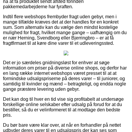
nå at få produktet sendt afsted forinden
pakkemedarbejderne har fyraften.
Indtil flere webshops frembyder fragt uden gebyr, men i
mange tilfælde kræves det at der handles for en konkret
sum. Som alternativ kan du vælge den mindst kostelige
mulighed for fragt, hvilket mange gange – uafhængig om du
er nær Herning, Svendborg eller Bjerringbro – er at få
fragtfirmaet til at køre dine varer til et udleveringssted.
Det er jo særdeles gnidningsløst for enhver at søge
information om priser på diverse online shops, og derfor har
en lang række internet webshops været presset til at at
formindske udsalgspriserne på deres varer – til juniorer, og
samtidig til kvinder og mænd – betragteligt, og endda nogle
gange præstere levering uden gebyr.
Det kan dog til hver en tid vise sig profitabelt at undersøge
forskellige online selskaber efter udsalg på forud for at du
bestiller, så du er velinformeret til at modtage den bedste
pris.
Du bør bare være klar over, at når en forhandler på nettet
udbyder deres varer til en udsalgspris der kan ses som