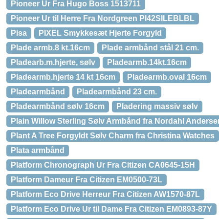
Pioneer Ur Fra Hugo Boss 1513711
Pioneer Ur til Herre Fra Nordgreen PI42SILEBLBL
Pisa
PIXEL Smykkesæt Hjerte Forgyld
Plade armb.8 kt.16cm
Plade armbånd stål 21 cm.
Pladearb.m.hjerte, sølv
Pladearmb.14kt.16cm
Pladearmb.hjerte 14 kt 16cm
Pladearmb.oval 16cm
Pladearmbånd
Pladearmbånd 23 cm.
Pladearmbånd sølv 16cm
Pladering massiv sølv
Plain Willow Sterling Sølv Armbånd fra Nordahl Anderse
Plant A Tree Forgyldt Sølv Charm fra Christina Watches
Plata armbånd
Platform Chronograph Ur Fra Citizen CA0645-15H
Platform Dameur Fra Citizen EM0500-73L
Platform Eco Drive Herreur Fra Citizen AW1570-87L
Platform Eco Drive Ur til Dame Fra Citizen EM0893-87Y