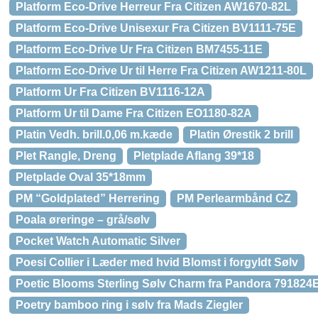
Platform Eco-Drive Herreur Fra Citizen AW1670-82L
Platform Eco-Drive Unisexur Fra Citizen BV1111-75E
Platform Eco-Drive Ur Fra Citizen BM7455-11E
Platform Eco-Drive Ur til Herre Fra Citizen AW1211-80L
Platform Ur Fra Citizen BV1116-12A
Platform Ur til Dame Fra Citizen EO1180-82A
Platin Vedh. brill.0,06 m.kæde
Platin Ørestik 2 brill
Plet Rangle, Dreng
Pletplade Aflang 39*18
Pletplade Oval 35*18mm
PM “Goldplated” Herrering
PM Perlearmbånd CZ
Poala øreringe – grå/sølv
Pocket Watch Automatic Silver
Poesi Collier i Læder med hvid Blomst i forgyldt Sølv
Poetic Blooms Sterling Sølv Charm fra Pandora 79182
Poetry bamboo ring i sølv fra Mads Ziegler