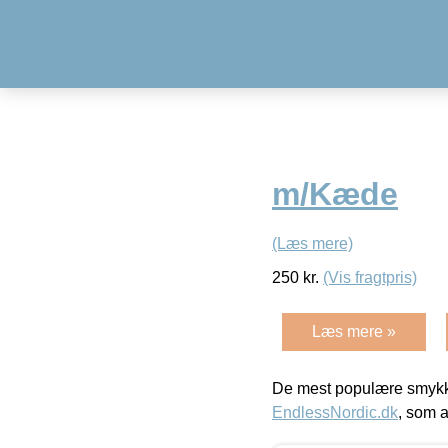
m/Kæde
(Læs mere)
250
kr.
(Vis fragtpris)
Læs mere »
De mest populære smykk
EndlessNordic.dk
, som a