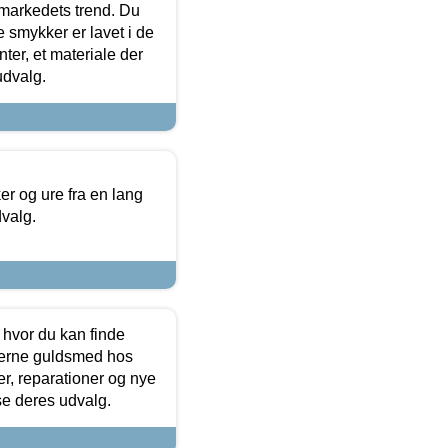
markedets trend. Du
e smykker er lavet i de
ter, et materiale der
udvalg.
 og ure fra en lang
dvalg.
 hvor du kan finde
terne guldsmed hos
r, reparationer og nye
se deres udvalg.