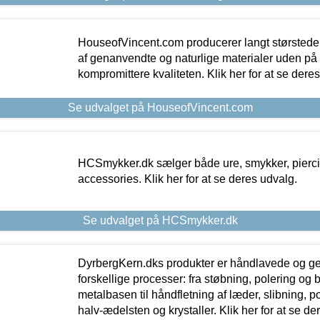
HouseofVincent.com producerer langt størstede
af genanvendte og naturlige materialer uden p
kompromittere kvaliteten. Klik her for at se dere
Se udvalget på HouseofVincent.com
HCSmykker.dk sælger både ure, smykker, pierc
accessories. Klik her for at se deres udvalg.
Se udvalget på HCSmykker.dk
DyrbergKern.dks produkter er håndlavede og 
forskellige processer: fra støbning, polering og
metalbasen til håndfletning af læder, slibning, p
halv-ædelsten og krystaller. Klik her for at se de