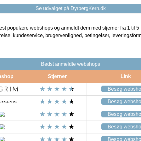
Se udvalget på DyrbergKern.dk
t populære webshops og anmeldt dem med stjerner fra 1 til 5 ud
rrelse, kundeservice, brugervenlighed, betingelser, leveringsfor
Bedst anmeldte webshops
bshop
Stjerner
Link
Besøg websh
Besøg websh
Besøg websh
Besøg websh
Besøg websh