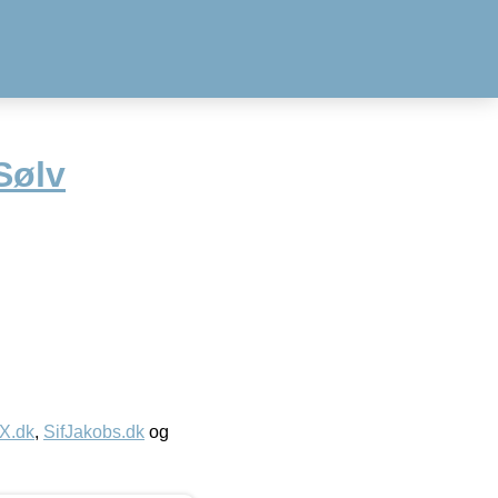
Sølv
IX.dk
,
SifJakobs.dk
og