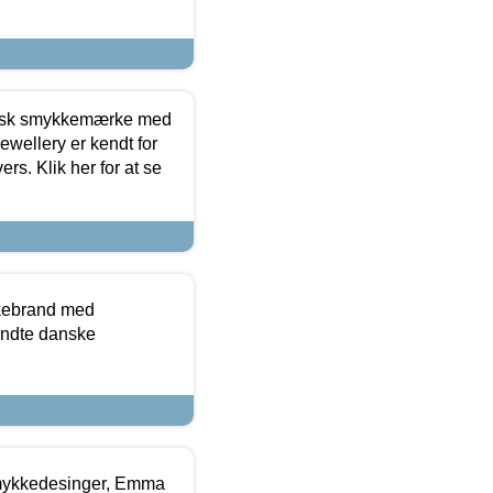
dansk smykkemærke med
ewellery er kendt for
ers. Klik her for at se
kkebrand med
ndte danske
mykkedesinger, Emma