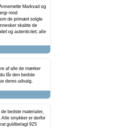
- Annemette Markvad og
ergi mod
som de primært solgte
mennesker skabte de
et og autenticitet; alle
.
re af alle de mærker
 du får den bedste
 se deres udvalg.
 de bedste materialer,
 Alle smykker er derfor
arat guldbelagt 925