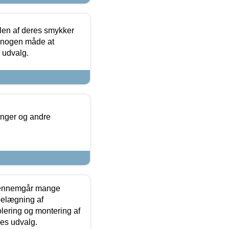
len af deres smykker
å nogen måde at
s udvalg.
inger og andre
gennemgår mange
 belægning af
olering og montering af
res udvalg.