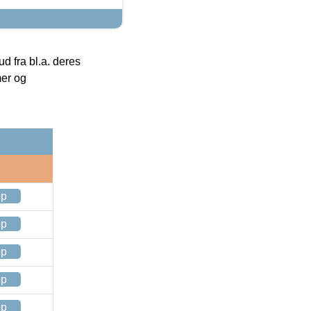
 fra bl.a. deres
mer og
op
op
op
op
op