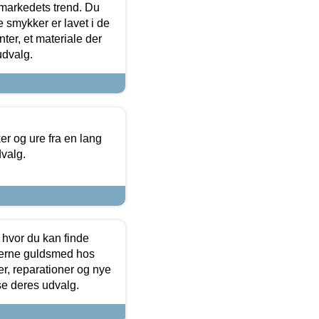
markedets trend. Du
e smykker er lavet i de
ter, et materiale der
udvalg.
 og ure fra en lang
dvalg.
 hvor du kan finde
terne guldsmed hos
r, reparationer og nye
se deres udvalg.