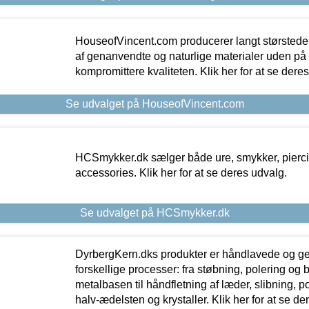
HouseofVincent.com producerer langt størstede
af genanvendte og naturlige materialer uden p
kompromittere kvaliteten. Klik her for at se dere
Se udvalget på HouseofVincent.com
HCSmykker.dk sælger både ure, smykker, pierc
accessories. Klik her for at se deres udvalg.
Se udvalget på HCSmykker.dk
DyrbergKern.dks produkter er håndlavede og 
forskellige processer: fra støbning, polering og
metalbasen til håndfletning af læder, slibning, p
halv-ædelsten og krystaller. Klik her for at se de