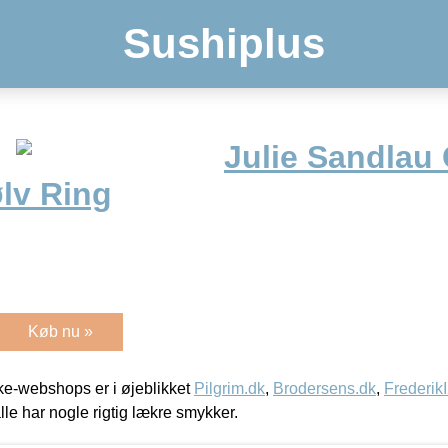
Sushiplus
Julie Sandlau 
lv Ring
Køb nu »
e-webshops er i øjeblikket
Pilgrim.dk
,
Brodersens.dk
,
Frederik
lle har nogle rigtig lækre smykker.