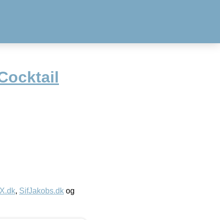
Cocktail
IX.dk
,
SifJakobs.dk
og