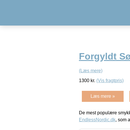
Forgyldt Sø
(Læs mere)
1300
kr.
(Vis fragtpris)
Læs mere »
De mest populære smykk
EndlessNordic.dk
, som a