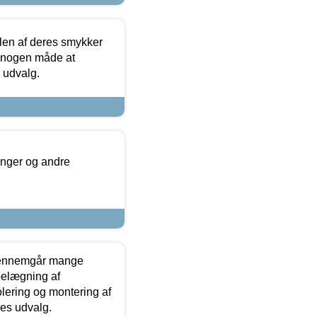
len af deres smykker
å nogen måde at
s udvalg.
inger og andre
gennemgår mange
 belægning af
olering og montering af
res udvalg.