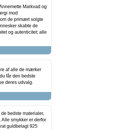
- Annemette Markvad og
ergi mod
som de primært solgte
mennesker skabte de
et og autenticitet; alle
.
re af alle de mærker
 du får den bedste
 se deres udvalg.
 de bedste materialer,
 Alle smykker er derfor
arat guldbelagt 925