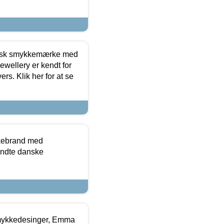
dansk smykkemærke med
ewellery er kendt for
ers. Klik her for at se
kkebrand med
ndte danske
mykkedesinger, Emma