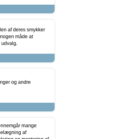
len af deres smykker
å nogen måde at
s udvalg.
inger og andre
gennemgår mange
 belægning af