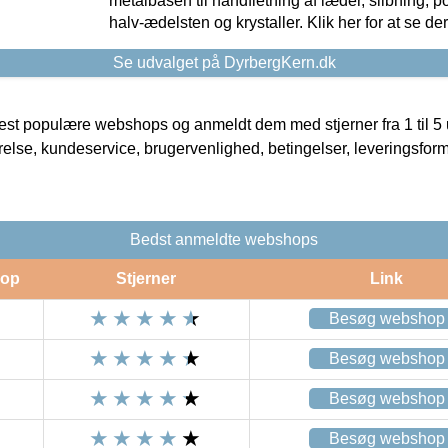
metalbasen til håndfletning af læder, slibning, p
halv-ædelsten og krystaller. Klik her for at se de
Se udvalget på DyrbergKern.dk
t populære webshops og anmeldt dem med stjerner fra 1 til 5 ud
rrelse, kundeservice, brugervenlighed, betingelser, leveringsfor
Bedst anmeldte webshops
op
Stjerner
Link
Besøg webshop
Besøg webshop
Besøg webshop
Besøg webshop