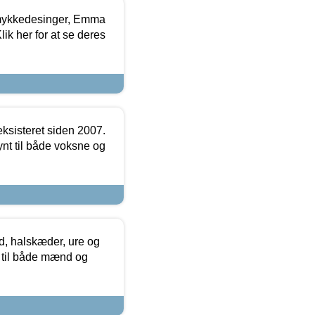
mykkedesinger, Emma
ik her for at se deres
ksisteret siden 2007.
nt til både voksne og
, halskæder, ure og
r til både mænd og