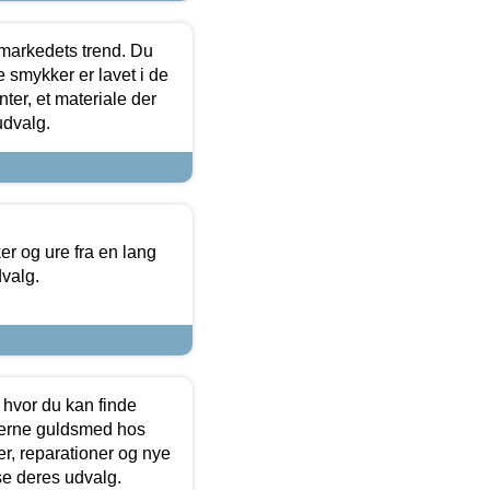
markedets trend. Du
e smykker er lavet i de
ter, et materiale der
udvalg.
 og ure fra en lang
dvalg.
 hvor du kan finde
terne guldsmed hos
r, reparationer og nye
se deres udvalg.