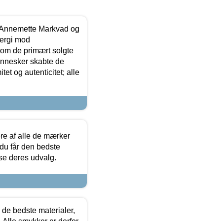
- Annemette Markvad og
ergi mod
som de primært solgte
mennesker skabte de
et og autenticitet; alle
.
re af alle de mærker
 du får den bedste
 se deres udvalg.
 de bedste materialer,