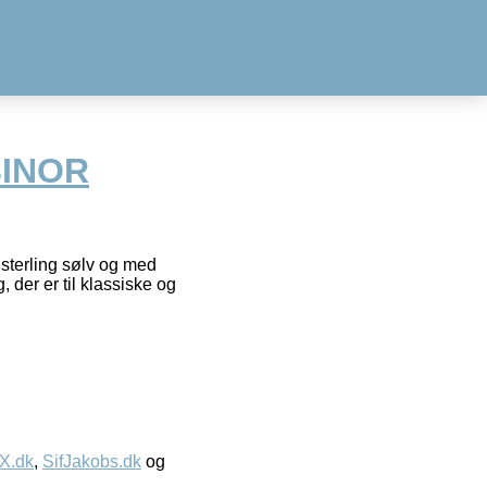
IBINOR
 sterling sølv og med
 der er til klassiske og
IX.dk
,
SifJakobs.dk
og