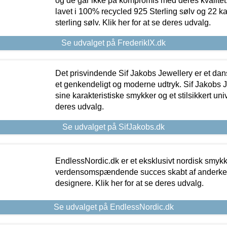
og de går ikke på kompromis med deres kvalitet.
lavet i 100% recycled 925 Sterling sølv og 22 k
sterling sølv. Klik her for at se deres udvalg.
Se udvalget på FrederikIX.dk
Det prisvindende Sif Jakobs Jewellery er et 
et genkendeligt og moderne udtryk. Sif Jakobs J
sine karakteristiske smykker og et stilsikkert univ
deres udvalg.
Se udvalget på SifJakobs.dk
EndlessNordic.dk er et eksklusivt nordisk smy
verdensomspændende succes skabt af anderke
designere. Klik her for at se deres udvalg.
Se udvalget på EndlessNordic.dk