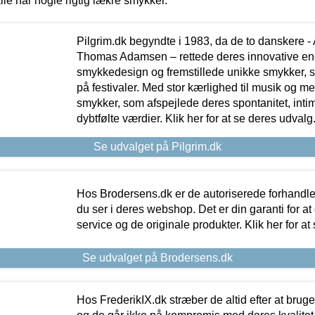
lle har nogle rigtig lækre smykker.
Pilgrim.dk begyndte i 1983, da de to danskere 
Thomas Adamsen – rettede deres innovative en
smykkedesign og fremstillede unikke smykker, 
på festivaler. Med stor kærlighed til musik og 
smykker, som afspejlede deres spontanitet, intimit
dybtfølte værdier. Klik her for at se deres udvalg
Se udvalget på Pilgrim.dk
Hos Brodersens.dk er de autoriserede forhandle
du ser i deres webshop. Det er din garanti for at
service og de originale produkter. Klik her for at
Se udvalget på Brodersens.dk
Hos FrederikIX.dk stræber de altid efter at bruge