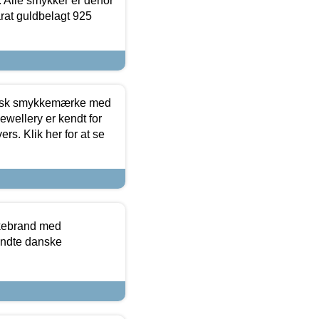
 Alle smykker er derfor
arat guldbelagt 925
dansk smykkemærke med
ewellery er kendt for
ers. Klik her for at se
kkebrand med
ndte danske