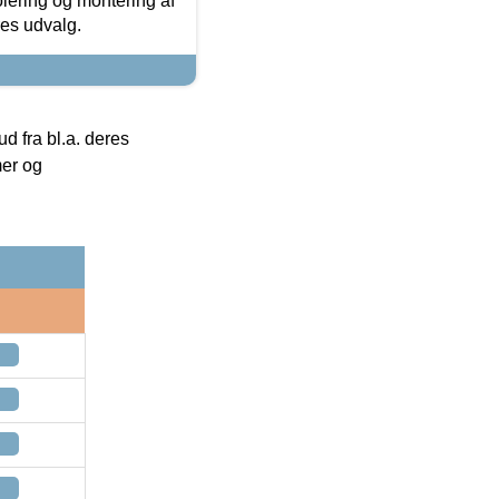
olering og montering af
res udvalg.
 fra bl.a. deres
mer og