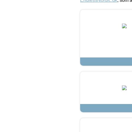
EndlessNordic.dk
, som a