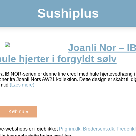
Sushiplus
Joanli Nor – 
ule hjerter i forgyldt sølv
e fra IBINOR-serien er denne fine creol med hule hjertevedhæng i
ner fra Joanli Nors AW21 kollektion. Dette design er skabt til dig,
amtid
(Læs mere)
Køb nu »
e-webshops er i øjeblikket
Pilgrim.dk
,
Brodersens.dk
,
Frederik