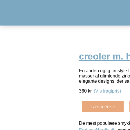
creoler m. h
En anden rigtig fin styl
masser af glimtende zirko
elegante designs, der s
360
kr.
(Vis fragtpris)
Læs mere »
De mest populære smykk