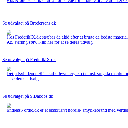
Hos Brodersens.dk er de autoriserede forhandlere af alle de mærker d
Se udvalget på Brodersens.dk
Hos FrederikIX.dk stræber de altid efter at bruge de bedste materia
925 sterling sølv. Klik her for at se deres udvalg.
Se udvalget på FrederikIX.dk
Det prisvindende Sif Jakobs Jewellery er et dansk smykkemærke med 
at se deres udvalg.
Se udvalget på SifJakobs.dk
EndlessNordic.dk er et eksklusivt nordisk smykkebrand med verden