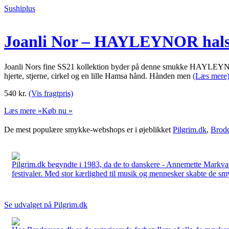
Sushiplus
Joanli Nor – HAYLEYNOR halsk
Joanli Nors fine SS21 kollektion byder på denne smukke HAYLEYNOR h
hjerte, stjerne, cirkel og en lille Hamsa hånd. Hånden men
(Læs mere
540
kr.
(Vis fragtpris)
Læs mere »
Køb nu »
De mest populære smykke-webshops er i øjeblikket
Pilgrim.dk
,
Brode
Pilgrim.dk begyndte i 1983, da de to danskere - Annemette Markv
festivaler. Med stor kærlighed til musik og mennesker skabte de smykk
Se udvalget på Pilgrim.dk