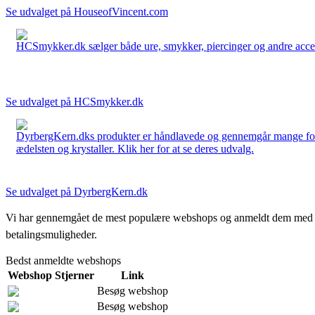
Se udvalget på HouseofVincent.com
HCSmykker.dk sælger både ure, smykker, piercinger og andre accesso
Se udvalget på HCSmykker.dk
DyrbergKern.dks produkter er håndlavede og gennemgår mange forskel
ædelsten og krystaller. Klik her for at se deres udvalg.
Se udvalget på DyrbergKern.dk
Vi har gennemgået de mest populære webshops og anmeldt dem med stjern
betalingsmuligheder.
Bedst anmeldte webshops
Webshop
Stjerner
Link
Besøg webshop
Besøg webshop