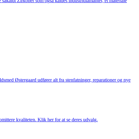
 såkaldt Zirkoner som også kaldes industridiamanter, et materiale
med Østergaard udfører alt fra stenfatninger, reparationer og nye
ttere kvaliteten. Klik her for at se deres udvalg.