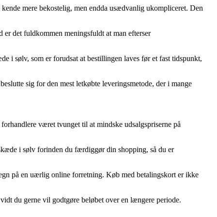
vis en kende mere bekostelig, men endda usædvanlig ukompliceret. Den
und er det fuldkommen meningsfuldt at man efterser
sølv, som er forudsat at bestillingen laves før et fast tidspunkt,
an beslutte sig for den mest letkøbte leveringsmetode, der i mange
et forhandlere været tvunget til at mindske udsalgspriserne på
kæde i sølv forinden du færdiggør din shopping, så du er
tegn på en uærlig online forretning. Køb med betalingskort er ikke
 vidt du gerne vil godtgøre beløbet over en længere periode.