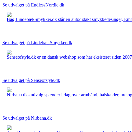
Se udvalget på EndlessNordic.dk
Bag LindebækSmykker.dk står en autodidakt smykkedesinger, Emma 
Se udvalget på LindebækSmykker.dk
Senseofstyle.dk er en dansk webshop som har eksisteret siden 2007.
Se udvalget på Senseofstyle.dk
Nirbana.dks udvalg spænder i dag over armbånd, halskæder, ure og ør
Se udvalget på Nirbana.dk