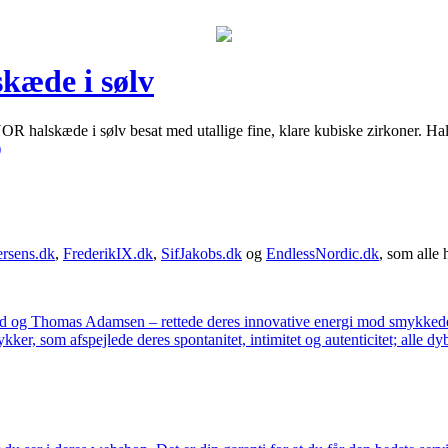
æde i sølv
alskæde i sølv besat med utallige fine, klare kubiske zirkoner. Hals
)
rsens.dk
,
FrederikIX.dk
,
SifJakobs.dk
og
EndlessNordic.dk
, som alle 
ad og Thomas Adamsen – rettede deres innovative energi mod smykkedes
er, som afspejlede deres spontanitet, intimitet og autenticitet; alle dyb