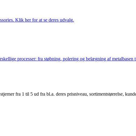
ries. Klik her for at se deres udvalg.
lige processer: fra støbning, polering og belægning af metalbasen til 
er fra 1 til 5 ud fra bl.a. deres prisniveau, sortimentstørrelse, kunde