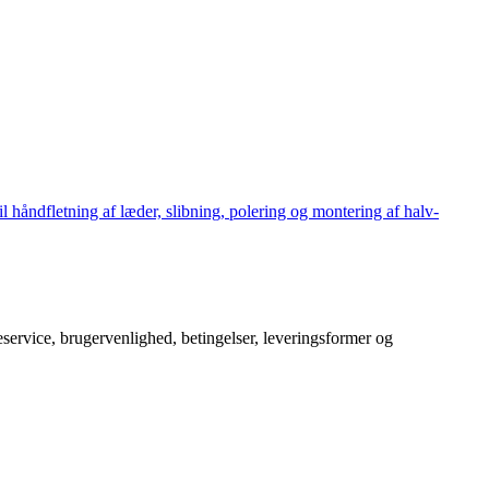
håndfletning af læder, slibning, polering og montering af halv-
service, brugervenlighed, betingelser, leveringsformer og