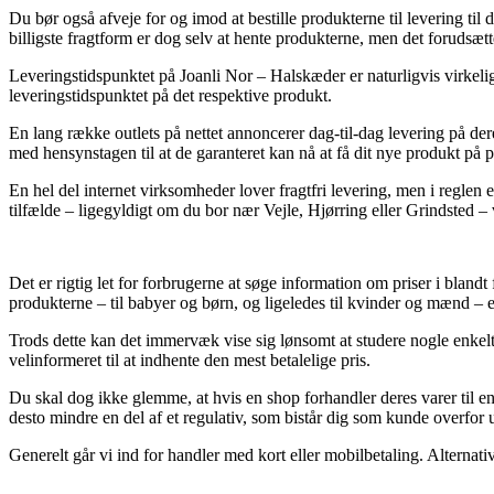
Du bør også afveje for og imod at bestille produkterne til levering ti
billigste fragtform er dog selv at hente produkterne, men det forudsætter
Leveringstidspunktet på Joanli Nor – Halskæder er naturligvis virkeli
leveringstidspunktet på det respektive produkt.
En lang række outlets på nettet annoncerer dag-til-dag levering på d
med hensynstagen til at de garanteret kan nå at få dit nye produkt på 
En hel del internet virksomheder lover fragtfri levering, men i reglen e
tilfælde – ligegyldigt om du bor nær Vejle, Hjørring eller Grindsted – vi
Det er rigtig let for forbrugerne at søge information om priser i blandt
produkterne – til babyer og børn, og ligeledes til kvinder og mænd – 
Trods dette kan det immervæk vise sig lønsomt at studere nogle enke
velinformeret til at indhente den mest betalelige pris.
Du skal dog ikke glemme, at hvis en shop forhandler deres varer til en
desto mindre en del af et regulativ, som bistår dig som kunde overfor u
Generelt går vi ind for handler med kort eller mobilbetaling. Alternat