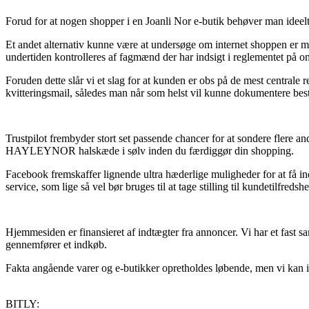
Forud for at nogen shopper i en Joanli Nor e-butik behøver man ideelt 
Et andet alternativ kunne være at undersøge om internet shoppen er me
undertiden kontrolleres af fagmænd der har indsigt i reglementet på om
Foruden dette slår vi et slag for at kunden er obs på de mest centrale r
kvitteringsmail, således man når som helst vil kunne dokumentere bes
Trustpilot frembyder stort set passende chancer for at sondere flere an
HAYLEYNOR halskæde i sølv inden du færdiggør din shopping.
Facebook fremskaffer lignende ultra hæderlige muligheder for at få i
service, som lige så vel bør bruges til at tage stilling til kundetilfredsh
Hjemmesiden er finansieret af indtægter fra annoncer. Vi har et fast s
gennemfører et indkøb.
Fakta angående varer og e-butikker opretholdes løbende, men vi kan ikk
BITLY: