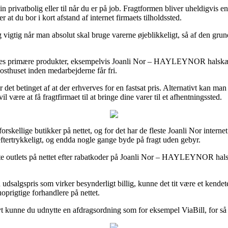
l din privatbolig eller til når du er på job. Fragtformen bliver uheldig
 at du bor i kort afstand af internet firmaets tilholdssted.
g vigtig når man absolut skal bruge varerne øjeblikkeligt, så af den gr
eres primære produkter, eksempelvis Joanli Nor – HAYLEYNOR halskæde i 
posthuset inden medarbejderne får fri.
r det betinget af at der erhverves for en fastsat pris. Alternativt kan m
l være at få fragtfirmaet til at bringe dine varer til et afhentningssted.
 forskellige butikker på nettet, og for det har de fleste Joanli Nor intern
eftertrykkeligt, og endda nogle gange byde på fragt uden gebyr.
lte outlets på nettet efter rabatkoder på Joanli Nor – HAYLEYNOR hals
 udsalgspris som virker besynderligt billig, kunne det tit være et kende
oprigtige forhandlere på nettet.
ivt kunne du udnytte en afdragsordning som for eksempel ViaBill, for så