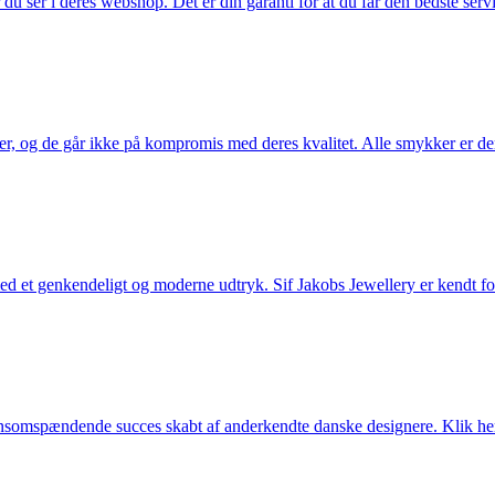
u ser i deres webshop. Det er din garanti for at du får den bedste servi
ler, og de går ikke på kompromis med deres kvalitet. Alle smykker er de
et genkendeligt og moderne udtryk. Sif Jakobs Jewellery er kendt for si
somspændende succes skabt af anderkendte danske designere. Klik her 