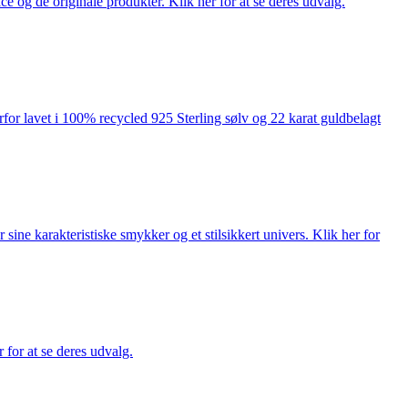
ce og de originale produkter. Klik her for at se deres udvalg.
rfor lavet i 100% recycled 925 Sterling sølv og 22 karat guldbelagt
ne karakteristiske smykker og et stilsikkert univers. Klik her for
for at se deres udvalg.