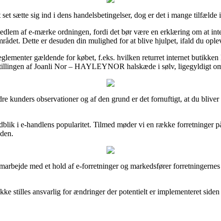
set sætte sig ind i dens handelsbetingelser, dog er det i mange tilfæld
dlem af e-mærke ordningen, fordi det bør være en erklæring om at inter
rådet. Dette er desuden din mulighed for at blive hjulpet, ifald du opl
eglementer gældende for købet, f.eks. hvilken returret internet butikken 
tillingen af Joanli Nor – HAYLEYNOR halskæde i sølv, ligegyldigt om ma
dre kunders observationer og af den grund er det fornuftigt, at du bliver
ndblik i e-handlens popularitet. Tilmed møder vi en række forretninger
eden.
amarbejde med et hold af e-forretninger og markedsfører forretningernes
e stilles ansvarlig for ændringer der potentielt er implementeret siden 