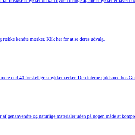
får tidsløse smykker du kan nyde i mange år, alle smykker er lavet i de
række kendte mærker. Klik her for at se deres udvalg.
 mere end 40 forskellige smykkemærker. Den interne guldsmed hos Gulds
af genanvendte og naturlige materialer uden på nogen måde at kompromi