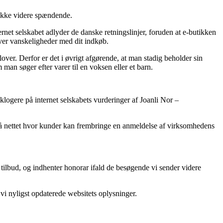
e ikke videre spændende.
net selskabet adlyder de danske retningslinjer, foruden at e-butikken
ever vanskeligheder med dit indkøb.
lover. Derfor er det i øvrigt afgørende, at man stadig beholder sin
n søger efter varer til en voksen eller et barn.
 klogere på internet selskabets vurderinger af Joanli Nor –
 på nettet hvor kunder kan frembringe en anmeldelse af virksomhedens
 tilbud, og indhenter honorar ifald de besøgende vi sender videre
vi nyligst opdaterede websitets oplysninger.