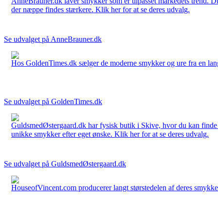
AnneBrauner.dk laver smykker som er tilpasset markedets trend. Du 
der næppe findes stærkere. Klik her for at se deres udvalg.
Se udvalget på AnneBrauner.dk
Hos GoldenTimes.dk sælger de moderne smykker og ure fra en lang 
Se udvalget på GoldenTimes.dk
GuldsmedØstergaard.dk har fysisk butik i Skive, hvor du kan finde
unikke smykker efter eget ønske. Klik her for at se deres udvalg.
Se udvalget på GuldsmedØstergaard.dk
HouseofVincent.com producerer langt størstedelen af deres smykker 