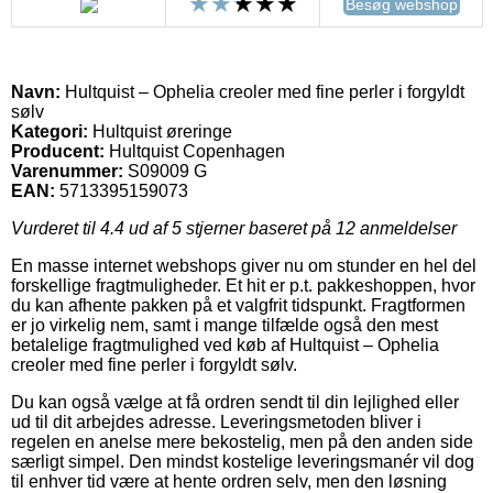
Besøg webshop
Navn:
Hultquist – Ophelia creoler med fine perler i forgyldt
sølv
Kategori:
Hultquist øreringe
Producent:
Hultquist Copenhagen
Varenummer:
S09009 G
EAN:
5713395159073
Vurderet til
4.4
ud af 5 stjerner baseret på
12
anmeldelser
En masse internet webshops giver nu om stunder en hel del
forskellige fragtmuligheder. Et hit er p.t. pakkeshoppen, hvor
du kan afhente pakken på et valgfrit tidspunkt. Fragtformen
er jo virkelig nem, samt i mange tilfælde også den mest
betalelige fragtmulighed ved køb af Hultquist – Ophelia
creoler med fine perler i forgyldt sølv.
Du kan også vælge at få ordren sendt til din lejlighed eller
ud til dit arbejdes adresse. Leveringsmetoden bliver i
regelen en anelse mere bekostelig, men på den anden side
særligt simpel. Den mindst kostelige leveringsmanér vil dog
til enhver tid være at hente ordren selv, men den løsning