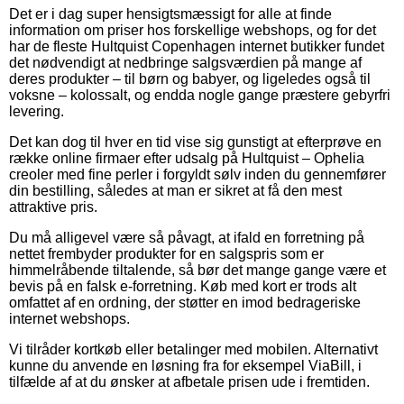
Det er i dag super hensigtsmæssigt for alle at finde
information om priser hos forskellige webshops, og for det
har de fleste Hultquist Copenhagen internet butikker fundet
det nødvendigt at nedbringe salgsværdien på mange af
deres produkter – til børn og babyer, og ligeledes også til
voksne – kolossalt, og endda nogle gange præstere gebyrfri
levering.
Det kan dog til hver en tid vise sig gunstigt at efterprøve en
række online firmaer efter udsalg på Hultquist – Ophelia
creoler med fine perler i forgyldt sølv inden du gennemfører
din bestilling, således at man er sikret at få den mest
attraktive pris.
Du må alligevel være så påvagt, at ifald en forretning på
nettet frembyder produkter for en salgspris som er
himmelråbende tiltalende, så bør det mange gange være et
bevis på en falsk e-forretning. Køb med kort er trods alt
omfattet af en ordning, der støtter en imod bedrageriske
internet webshops.
Vi tilråder kortkøb eller betalinger med mobilen. Alternativt
kunne du anvende en løsning fra for eksempel ViaBill, i
tilfælde af at du ønsker at afbetale prisen ude i fremtiden.