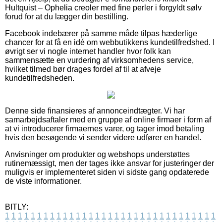
Hultquist – Ophelia creoler med fine perler i forgyldt sølv
forud for at du lægger din bestilling.
Facebook indebærer på samme måde tilpas hæderlige
chancer for at få en idé om webbutikkens kundetilfredshed. I
øvrigt ser vi nogle internet handler hvor folk kan
sammensætte en vurdering af virksomhedens service,
hvilket tilmed bør drages fordel af til at afveje
kundetilfredsheden.
Denne side finansieres af annonceindtægter. Vi har
samarbejdsaftaler med en gruppe af online firmaer i form af
at vi introducerer firmaernes varer, og tager imod betaling
hvis den besøgende vi sender videre udfører en handel.
Anvisninger om produkter og webshops understøttes
rutinemæssigt, men der tages ikke ansvar for justeringer der
muligvis er implementeret siden vi sidste gang opdaterede
de viste informationer.
BITLY:
1
1
1
1
1
1
1
1
1
1
1
1
1
1
1
1
1
1
1
1
1
1
1
1
1
1
1
1
1
1
1
1
1