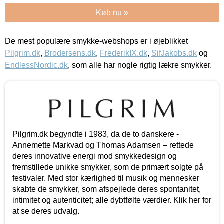
Køb nu »
De mest populære smykke-webshops er i øjeblikket
Pilgrim.dk
,
Brodersens.dk
,
FrederikIX.dk
,
SifJakobs.dk
og
EndlessNordic.dk
, som alle har nogle rigtig lækre smykker.
Pilgrim.dk begyndte i 1983, da de to danskere -
Annemette Markvad og Thomas Adamsen – rettede
deres innovative energi mod smykkedesign og
fremstillede unikke smykker, som de primært solgte på
festivaler. Med stor kærlighed til musik og mennesker
skabte de smykker, som afspejlede deres spontanitet,
intimitet og autenticitet; alle dybtfølte værdier. Klik her for
at se deres udvalg.