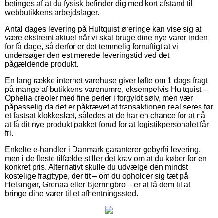
betinges af at du fysisk befinder dig med kort afstand til
webbutikkens arbejdslager.
Antal dages levering på Hultquist øreringe kan vise sig at
være ekstremt aktuel når vi skal bruge dine nye varer inden
for få dage, så derfor er det temmelig fornuftigt at vi
undersøger den estimerede leveringstid ved det
pågældende produkt.
En lang række internet varehuse giver løfte om 1 dags fragt
på mange af butikkens varenumre, eksempelvis Hultquist –
Ophelia creoler med fine perler i forgyldt sølv, men vær
påpasselig da det er påkrævet at transaktionen realiseres før
et fastsat klokkeslæt, således at de har en chance for at nå
at få dit nye produkt pakket forud for at logistikpersonalet får
fri.
Enkelte e-handler i Danmark garanterer gebyrfri levering,
men i de fleste tilfælde stiller det krav om at du køber for en
konkret pris. Alternativt skulle du udvælge den mindst
kostelige fragttype, der tit – om du opholder sig tæt på
Helsingør, Grenaa eller Bjerringbro – er at få dem til at
bringe dine varer til et afhentningssted.