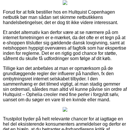
Forud for at folk bestiller hos en Hultquist Copenhagen
netbutik bør man sådan set skimme netbutikkens
handelsbetingelser, det er dog tit ikke videre interessant.
Et andet alternativ kan derfor være at se nærmere på om
internet forretningen er e-mærket, da det ofte er et tegn på at
e-shoppen tilslutter sig gældende dansk lovgivning, samt at
netshoppen hyppigt overværes af fagfolk som har ekspertise
inden for reglerne. Det er en rigtig god chance for støtte,
såfremt du skulle få udfordringer som følge af dit køb.
Tillige kan det anbefales at man er opmærksom på de
grundlæggende regler der influerer på handlen, fx den
ombytningsret internet selskabet tilbyder. I den
sammenhæng er det tilmed vigtigt, at man stadig gemmer
sin ordremail, således man altid vil kunne påvise sin ordre af
Hultquist – Ophelia creoler med fine perler i forgyldt sølv,
uanset om du søger en vare til en kvinde eller mand.
Trustpilot byder på helt relevante chancer for at iagttage en
hel del eksisterende konsumenters anmeldelser og derfor er
det en hjælp, at du betragter e-forhandlerens kritik af