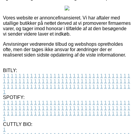
Vores website er annoncefinansieret. Vi har aftaler med
utallige butikker på nettet derved at vi promoverer firmaernes
varer, og tager imod honorar i tilfælde af at den besøgende
vi sender videre laver et indkøb.
Anvisninger vedrørende tilbud og webshops opretholdes
ofte, men der tages ikke ansvar for ændringer der er
realiseret siden sidste opdatering af de viste informationer.
BITLY:
1
1
1
1
1
1
1
1
1
1
1
1
1
1
1
1
1
1
1
1
1
1
1
1
1
1
1
1
1
1
1
1
1
1
1
1
1
1
1
1
1
1
1
1
1
1
1
1
1
1
1
1
1
1
1
1
1
1
1
1
1
1
1
1
1
1
1
1
1
1
1
1
1
1
1
1
1
1
1
1
1
1
1
1
1
1
1
1
1
1
1
1
1
1
1
1
1
1
1
1
SPOTIFY:
1
1
1
1
1
1
1
1
1
1
1
1
1
1
1
1
1
1
1
1
1
1
1
1
1
1
1
1
1
1
1
1
1
1
1
1
1
1
1
1
1
1
1
1
1
1
1
1
1
1
1
1
1
1
1
1
1
1
1
1
1
1
1
1
1
1
1
1
1
1
1
1
1
1
1
1
1
1
1
1
1
1
1
1
1
1
1
1
1
1
1
1
1
1
1
1
1
1
1
1
CUTTLY BIO:
1