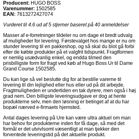
Producent:
HUGO BOSS
Varenummer:
1502585
EAN:
7613272427074
Vurderet til
4.6
ud af 5 stjerner baseret på
40
anmeldelser
Masser af e-forretninger tildeler nu om dage et bredt udvalg
af muligheder for levering. Førstevalget hos mange er nu om
stunder levering til en pakkeshop, og så skal du blot gå forbi
efter de købte produkter på et valgfrit tidspunkt. Fragtformen
er nemlig usædvanlig enkel, og endda tilmed den
prisbilligste form for fragt ved køb af Hugo Boss Ur til Dame
Grand Course 1502585.
Du kan lige så vel beslutte dig for at bestille varerne til
levering til din lejlighed eller hus eller ud på dit arbejde.
Fragtmuligheden er undertiden en tak dyrere, men også i høj
grad nem. Den billigste leveringsudgave er dog at hente
produkterne selv, men den løsning er betinget af at du har
bopæl nærved e-firmaets hjemsted.
Antal dages levering på Ure kan være ultra aktuel om man
har behov for produkterne inden for få dage, så med det
formål er det utvivlsomt væsentligt at man tjekker den
forventede leveringstid på det aktuelle produkt.