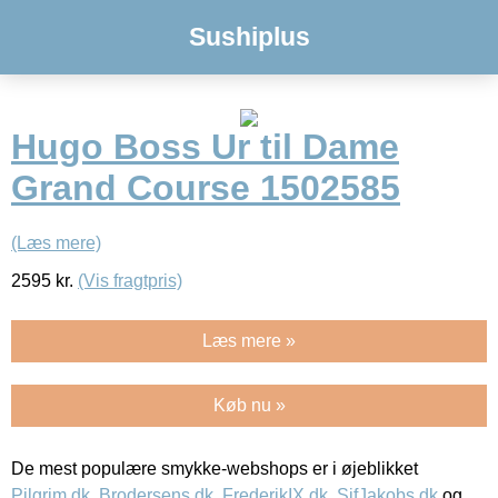
Sushiplus
Hugo Boss Ur til Dame
Grand Course 1502585
(Læs mere)
2595
kr.
(Vis fragtpris)
Læs mere »
Køb nu »
De mest populære smykke-webshops er i øjeblikket
Pilgrim.dk
,
Brodersens.dk
,
FrederikIX.dk
,
SifJakobs.dk
og