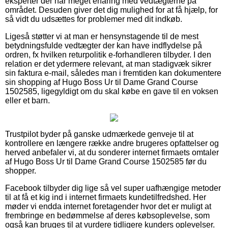
eksperter der har meget erfaring med vedtægterne på
området. Desuden giver det dig mulighed for at få hjælp, for
så vidt du udsættes for problemer med dit indkøb.
Ligeså støtter vi at man er hensynstagende til de mest
betydningsfulde vedtægter der kan have indflydelse på
ordren, fx hvilken returpolitik e-forhandleren tilbyder. I den
relation er det ydermere relevant, at man stadigvæk sikrer
sin faktura e-mail, således man i fremtiden kan dokumentere
sin shopping af Hugo Boss Ur til Dame Grand Course
1502585, ligegyldigt om du skal købe en gave til en voksen
eller et barn.
Trustpilot byder på ganske udmærkede genveje til at
kontrollere en længere række andre brugeres opfattelser og
herved anbefaler vi, at du sonderer internet firmaets omtaler
af Hugo Boss Ur til Dame Grand Course 1502585 før du
shopper.
Facebook tilbyder dig lige så vel super uafhængige metoder
til at få et kig ind i internet firmaets kundetilfredshed. Her
møder vi endda internet foretagender hvor det er muligt at
frembringe en bedømmelse af deres købsoplevelse, som
også kan bruges til at vurdere tidligere kunders oplevelser.