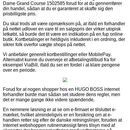
Dame Grand Course 1502585 forud for at du gennemfører
din handel, sådan at du er garanteret at skaffe sig den
prisbilligste pris.
Du skal trods alt være opmærksom på, at ifald en forhandler
på nettet udlover en vare til en salgspris der virker utopisk
letkøbt, så burde det tit være en indikation på en fup online
butik. Kortbetalinger er heldigvis inkluderet i en ordning, der
sikrer folk overfor uægte shops på nettet.
Vi anbefaler generelt kortbestillinger eller MobilePay.
Alternativt kunne du overveje et afbetalingstilbud fra for
eksempel ViaBill, ifald du ser en fordel i at klare pengene
over en periode.
Forud for at nogen shopper hos en HUGO BOSS internet
forhandler burde man sådan set studere dens regler, men
det er mange gange ikke videre spændende.
En nemmere løsning er at se om e-firmaet er tilsluttet e-
mærket, hvilket almindeligvis er en forsikring om at e-
handlen retter sig efter de danske retningslinjer, foruden at
internet webshoppen rutinemæssigt føres tilsyn med af