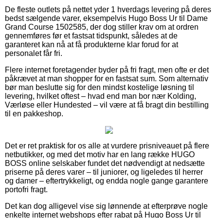
De fleste outlets på nettet yder 1 hverdags levering på deres
bedst sælgende varer, eksempelvis Hugo Boss Ur til Dame
Grand Course 1502585, der dog stiller krav om at ordren
gennemføres før et fastsat tidspunkt, således at de
garanteret kan nå at få produkterne klar forud for at
personalet får fri.
Flere internet foretagender byder på fri fragt, men ofte er det
påkrævet at man shopper for en fastsat sum. Som alternativ
bør man beslutte sig for den mindst kostelige løsning til
levering, hvilket oftest – hvad end man bor nær Kolding,
Værløse eller Hundested – vil være at få bragt din bestilling
til en pakkeshop.
Det er ret praktisk for os alle at vurdere prisniveauet på flere
netbutikker, og med det motiv har en lang række HUGO
BOSS online selskaber fundet det nødvendigt at nedsætte
priserne på deres varer – til juniorer, og ligeledes til herrer
og damer – eftertrykkeligt, og endda nogle gange garantere
portofri fragt.
Det kan dog alligevel vise sig lønnende at efterprøve nogle
enkelte internet webshops efter rabat på Hugo Boss Ur til