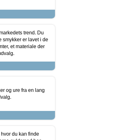
markedets trend. Du
e smykker er lavet i de
ter, et materiale der
udvalg.
 og ure fra en lang
dvalg.
 hvor du kan finde