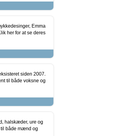
mykkedesinger, Emma
ik her for at se deres
ksisteret siden 2007.
nt til både voksne og
, halskæder, ure og
r til både mænd og