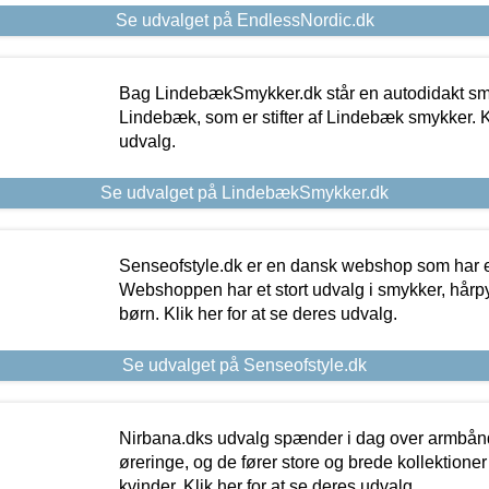
Se udvalget på EndlessNordic.dk
Bag LindebækSmykker.dk står en autodidakt s
Lindebæk, som er stifter af Lindebæk smykker. Kl
udvalg.
Se udvalget på LindebækSmykker.dk
Senseofstyle.dk er en dansk webshop som har e
Webshoppen har et stort udvalg i smykker, hårpy
børn. Klik her for at se deres udvalg.
Se udvalget på Senseofstyle.dk
Nirbana.dks udvalg spænder i dag over armbånd
øreringe, og de fører store og brede kollektione
kvinder. Klik her for at se deres udvalg.