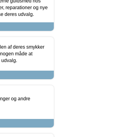
terne guldsmed hos
r, reparationer og nye
se deres udvalg.
len af deres smykker
å nogen måde at
s udvalg.
inger og andre