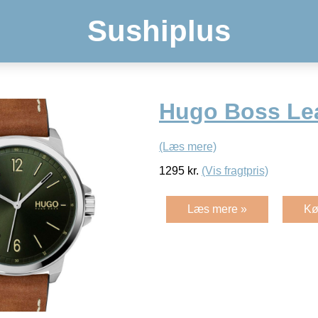
Sushiplus
Hugo Boss Le
(Læs mere)
1295
kr.
(Vis fragtpris)
Læs mere »
Kø