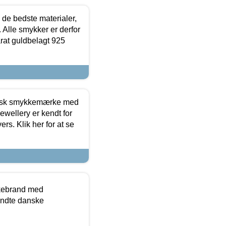
 de bedste materialer,
 Alle smykker er derfor
arat guldbelagt 925
dansk smykkemærke med
ewellery er kendt for
ers. Klik her for at se
kkebrand med
ndte danske