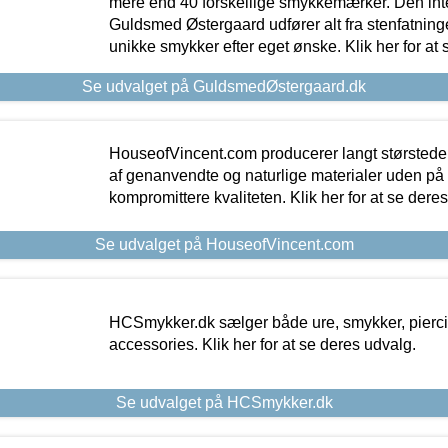
mere end 40 forskellige smykkemærker. Den in
Guldsmed Østergaard udfører alt fra stenfatninge
unikke smykker efter eget ønske. Klik her for at 
Se udvalget på GuldsmedØstergaard.dk
HouseofVincent.com producerer langt størstede
af genanvendte og naturlige materialer uden p
kompromittere kvaliteten. Klik her for at se dere
Se udvalget på HouseofVincent.com
HCSmykker.dk sælger både ure, smykker, pierc
accessories. Klik her for at se deres udvalg.
Se udvalget på HCSmykker.dk