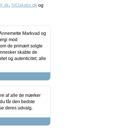
IX.dk
,
SifJakobs.dk
og
- Annemette Markvad og
ergi mod
som de primært solgte
mennesker skabte de
et og autenticitet; alle
.
re af alle de mærker
 du får den bedste
 se deres udvalg.