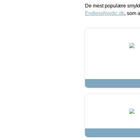
De mest populære smykk
EndlessNordic.dk
, som a