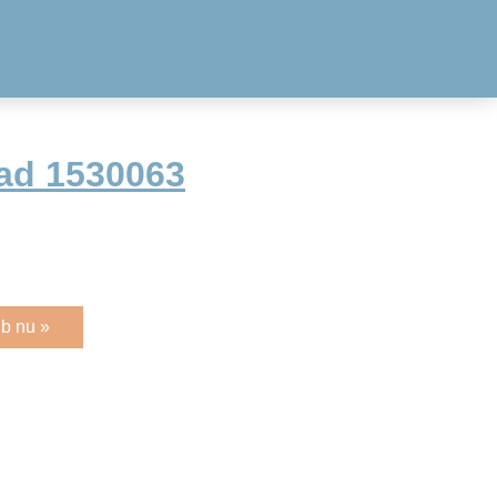
ad 1530063
b nu »