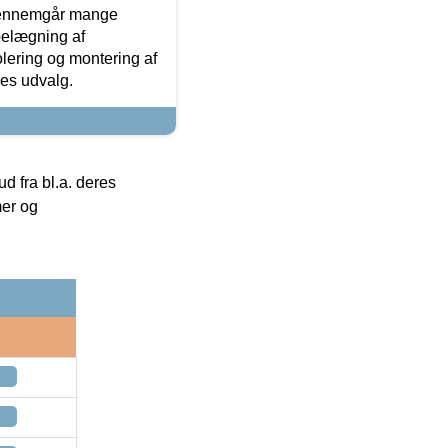
gennemgår mange
 belægning af
olering og montering af
res udvalg.
 fra bl.a. deres
mer og