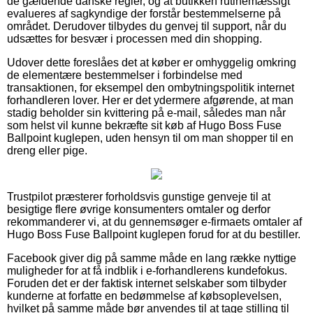
de gældende danske regler, og at butikken rutinemæssigt
evalueres af sagkyndige der forstår bestemmelserne på
området. Derudover tilbydes du genvej til support, når du
udsættes for besvær i processen med din shopping.
Udover dette foreslåes det at køber er omhyggelig omkring
de elementære bestemmelser i forbindelse med
transaktionen, for eksempel den ombytningspolitik internet
forhandleren lover. Her er det ydermere afgørende, at man
stadig beholder sin kvittering på e-mail, således man når
som helst vil kunne bekræfte sit køb af Hugo Boss Fuse
Ballpoint kuglepen, uden hensyn til om man shopper til en
dreng eller pige.
Trustpilot præsterer forholdsvis gunstige genveje til at
besigtige flere øvrige konsumenters omtaler og derfor
rekommanderer vi, at du gennemsøger e-firmaets omtaler af
Hugo Boss Fuse Ballpoint kuglepen forud for at du bestiller.
Facebook giver dig på samme måde en lang række nyttige
muligheder for at få indblik i e-forhandlerens kundefokus.
Foruden det er der faktisk internet selskaber som tilbyder
kunderne at forfatte en bedømmelse af købsoplevelsen,
hvilket på samme måde bør anvendes til at tage stilling til