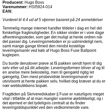
Producent:
Hugo Boss
Varenummer:
HSI5924-014
EAN:
Vurderet til
4.4
ud af 5 stjerner baseret på
24
anmeldelser
Temmelig mange internet handler tildeler i dag en hel del
forskellige fragtmuligheder. En sikker vinder er i vore dage
afhentningssteder, som gør det muligt at hente ordren når
det passer dig. Leveringsmetoden er jo ualmindeligt nem,
samt mange gange tilmed den mindst kostelige
leveringsmanér ved køb af Hugo Boss Fuse Ballpoint
kuglepen.
Du burde derudover prøve at få pakken sendt hjem til dig
selv eller ud på dit arbejde. Leveringsformen bliver af og til
en anelse mere bekostelig, men til gengæld rigtig let
gængelig. Den mest prisbevidste leveringsmanér er
utvivlsomt at hente pakken selv, hvilket dog kræver at du er
nær webbutikkens bopæl.
Fragttiden på Skriveredskaber || Fuse er naturligvis meget
vital i tilfælde af at man mangler varerne øjeblikkeligt, og i
det øjemed er det tydeligvis centralt at du finder
leveringstidspunktet ved den vedkommende vare.