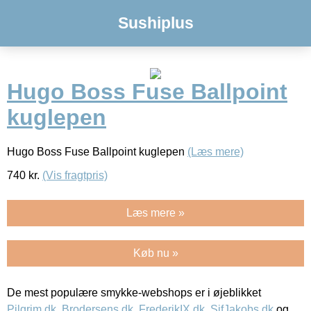
Sushiplus
Hugo Boss Fuse Ballpoint
kuglepen
Hugo Boss Fuse Ballpoint kuglepen
(Læs mere)
740
kr.
(Vis fragtpris)
Læs mere »
Køb nu »
De mest populære smykke-webshops er i øjeblikket
Pilgrim.dk
,
Brodersens.dk
,
FrederikIX.dk
,
SifJakobs.dk
og