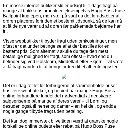
En masse internet butikker stiller udsigt til 1 dags fragt på
mange af butikkens produkter, eksempelvis Hugo Boss Fuse
Ballpoint kuglepen, men vær på vagt da det forudsætter at
ordren placeres forinden et bestemt tidspunkt, så de kan nå
at få de nye varer ud af døren før pakkemedarbejderne har
fri.
Visse webbutikker tilbyder fragt uden omkostninger, men
oftest er det under betingelse af at der bestilles for en
bestemt pris. Som alternativ skulle du tage den mest
betalelige mulighed for fragt, som oftest – hvad end du
befinder sig ved Holstebro, Middelfart eller Skjern – vil være
at få fragtmanden til at bringe ordren til et afhentningssted.
Det er i dag ret let for forbrugerne at sammenholde priser
hos flere webbutikker, og herved har mange Hugo Boss
online forhandlere fundet det nødvendigt at nedskære
salgspriserne på mange af deres varer – til børn, og
desuden også til herrer og damer – en hel del, og endda
nogle gange tilbyde fragt uden betaling.
Det kan dog immervæk blive tiden værd at granske nogle
forskellige online outlets efter rabat på Hugo Boss Fuse