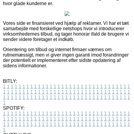
hvor glade kunderne er.
Vores side er finansieret ved hjælp af reklamer. Vi har et tæt
samarbejde med forskellige netshops hvor vi introducerer
virksomhedernes tilbud, og tager honorar ifald de brugere vi
sender videre foretager et indkøb.
Orientering om tilbud og internet firmaer værnes om
rutinemæssigt, men vi giver ingen garanti imod forandringer
der potentielt er implementeret efter sidste opdatering af
sidens informationer.
BITLY:
1
1
1
1
1
1
1
1
1
1
1
1
1
1
1
1
1
1
1
1
1
1
1
1
1
1
1
1
1
1
1
1
1
1
1
1
1
1
1
1
1
1
1
1
1
1
1
1
1
1
1
1
1
1
1
1
1
1
1
1
1
1
1
1
1
1
1
1
1
1
1
1
1
1
1
1
1
1
1
1
1
1
1
1
1
1
1
1
1
1
1
1
1
1
1
1
1
1
1
1
SPOTIFY:
1
1
1
1
1
1
1
1
1
1
1
1
1
1
1
1
1
1
1
1
1
1
1
1
1
1
1
1
1
1
1
1
1
1
1
1
1
1
1
1
1
1
1
1
1
1
1
1
1
1
1
1
1
1
1
1
1
1
1
1
1
1
1
1
1
1
1
1
1
1
1
1
1
1
1
1
1
1
1
1
1
1
1
1
1
1
1
1
1
1
1
1
1
1
1
1
1
1
1
1