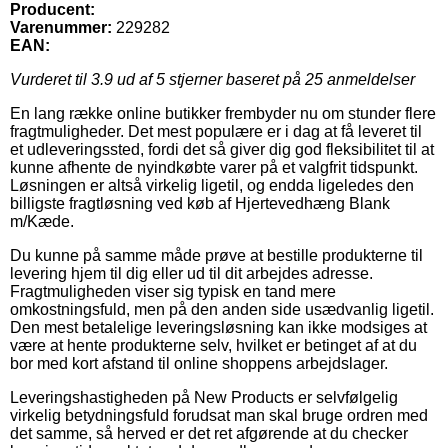
Producent:
Varenummer:
229282
EAN:
Vurderet til
3.9
ud af 5 stjerner baseret på
25
anmeldelser
En lang række online butikker frembyder nu om stunder flere
fragtmuligheder. Det mest populære er i dag at få leveret til
et udleveringssted, fordi det så giver dig god fleksibilitet til at
kunne afhente de nyindkøbte varer på et valgfrit tidspunkt.
Løsningen er altså virkelig ligetil, og endda ligeledes den
billigste fragtløsning ved køb af Hjertevedhæng Blank
m/Kæde.
Du kunne på samme måde prøve at bestille produkterne til
levering hjem til dig eller ud til dit arbejdes adresse.
Fragtmuligheden viser sig typisk en tand mere
omkostningsfuld, men på den anden side usædvanlig ligetil.
Den mest betalelige leveringsløsning kan ikke modsiges at
være at hente produkterne selv, hvilket er betinget af at du
bor med kort afstand til online shoppens arbejdslager.
Leveringshastigheden på New Products er selvfølgelig
virkelig betydningsfuld forudsat man skal bruge ordren med
det samme, så herved er det ret afgørende at du checker