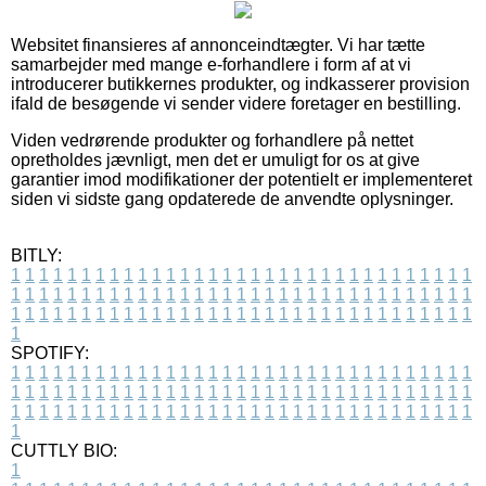
Websitet finansieres af annonceindtægter. Vi har tætte
samarbejder med mange e-forhandlere i form af at vi
introducerer butikkernes produkter, og indkasserer provision
ifald de besøgende vi sender videre foretager en bestilling.
Viden vedrørende produkter og forhandlere på nettet
opretholdes jævnligt, men det er umuligt for os at give
garantier imod modifikationer der potentielt er implementeret
siden vi sidste gang opdaterede de anvendte oplysninger.
BITLY:
1
1
1
1
1
1
1
1
1
1
1
1
1
1
1
1
1
1
1
1
1
1
1
1
1
1
1
1
1
1
1
1
1
1
1
1
1
1
1
1
1
1
1
1
1
1
1
1
1
1
1
1
1
1
1
1
1
1
1
1
1
1
1
1
1
1
1
1
1
1
1
1
1
1
1
1
1
1
1
1
1
1
1
1
1
1
1
1
1
1
1
1
1
1
1
1
1
1
1
1
SPOTIFY:
1
1
1
1
1
1
1
1
1
1
1
1
1
1
1
1
1
1
1
1
1
1
1
1
1
1
1
1
1
1
1
1
1
1
1
1
1
1
1
1
1
1
1
1
1
1
1
1
1
1
1
1
1
1
1
1
1
1
1
1
1
1
1
1
1
1
1
1
1
1
1
1
1
1
1
1
1
1
1
1
1
1
1
1
1
1
1
1
1
1
1
1
1
1
1
1
1
1
1
1
CUTTLY BIO:
1