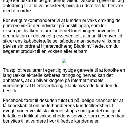
nøje kendskab til de gældende vilkår. Desuden giver det dig
anledning til at blive assisteret, hvis du udsættes for besvær
med din ordre.
For øvrigt rekommanderer vi at kunden er vaks omkring de
primære vilkår der indvirker på bestillingen, som for
eksempel hvilken returret internet forretningen anvender. I
den relation er det virkelig essesentielt, at man til enhver tid
sikrer ens købsbekræftelse, således man senere vil kunne
påvise sin ordre af Hjertevedhæng Blank m/Kæde, om du
søger et produkt til en voksen eller et barn.
Trustpilot resulterer i egentlig nyttige genveje til at fortolke en
lang række aktuelle køberes ratings og herved kan det
anbefales, at du bliver klogere på internet firmaets
vurderinger af Hjertevedhæng Blank m/Kæde forinden du
bestiller.
Facebook fører til desuden fuldt ud pålidelige chancer for at
få kendskab til online forhandlerens kundetilfredshed. I
øvrigt møder vi faktisk internet shops som gør det muligt at
forfatte en kritik af virksomhedens service, som desuden kan
benyttes til at vurdere hvor tilfredse kunderne er.