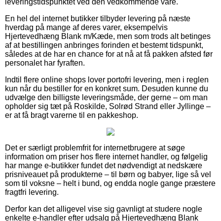
leveringstidspunktet ved den vedkommende vare.
En hel del internet butikker tilbyder levering på næste
hverdag på mange af deres varer, eksempelvis
Hjertevedhæng Blank m/Kæde, men som trods alt betinges
af at bestillingen anbringes forinden et bestemt tidspunkt,
således at de har en chance for at nå at få pakken afsted før
personalet har fyraften.
Indtil flere online shops lover portofri levering, men i reglen
kun når du bestiller for en konkret sum. Desuden kunne du
udvælge den billigste leveringsmåde, der gerne – om man
opholder sig tæt på Roskilde, Solrød Strand eller Jyllinge –
er at få bragt varerne til en pakkeshop.
Det er særligt problemfrit for internetbrugere at søge
information om priser hos flere internet handler, og følgelig
har mange e-butikker fundet det nødvendigt at nedskære
prisniveauet på produkterne – til børn og babyer, lige så vel
som til voksne – helt i bund, og endda nogle gange præstere
fragtfri levering.
Derfor kan det alligevel vise sig gavnligt at studere nogle
enkelte e-handler efter udsalg på Hjertevedhæng Blank