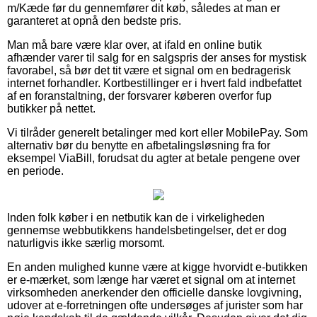
m/Kæde før du gennemfører dit køb, således at man er
garanteret at opnå den bedste pris.
Man må bare være klar over, at ifald en online butik
afhænder varer til salg for en salgspris der anses for mystisk
favorabel, så bør det tit være et signal om en bedragerisk
internet forhandler. Kortbestillinger er i hvert fald indbefattet
af en foranstaltning, der forsvarer køberen overfor fup
butikker på nettet.
Vi tilråder generelt betalinger med kort eller MobilePay. Som
alternativ bør du benytte en afbetalingsløsning fra for
eksempel ViaBill, forudsat du agter at betale pengene over
en periode.
Inden folk køber i en netbutik kan de i virkeligheden
gennemse webbutikkens handelsbetingelser, det er dog
naturligvis ikke særlig morsomt.
En anden mulighed kunne være at kigge hvorvidt e-butikken
er e-mærket, som længe har været et signal om at internet
virksomheden anerkender den officielle danske lovgivning,
udover at e-forretningen ofte undersøges af jurister som har