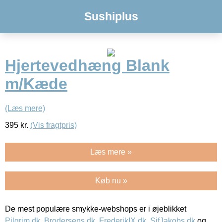
Sushiplus
Hjertevedhæng Blank
m/Kæde
(Læs mere)
395
kr.
(Vis fragtpris)
Læs mere »
Køb nu »
De mest populære smykke-webshops er i øjeblikket
Pilgrim.dk
,
Brodersens.dk
,
FrederikIX.dk
,
SifJakobs.dk
og