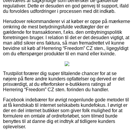
overværes af sagkyndige som behersker de gældende
regulativer. Dette er desuden en god genvej til support, ifald
du forvoldes udfordringer i processen med dit indkøb.
Herudover rekommanderer vi at køber er oppe på mærkerne
omkring de mest betydningsfulde vedtægter der er
gældende for transaktionen, f.eks. den ombytningspolitik
forretningen bruger. I relation til det er det desuden vigtigt, at
man altid sikrer ens faktura, så man fremadrettet vil kunne
bevidne sit køb af Herrering “Freedom” CZ sten., ligegyldigt
om du efterspørger produkter til en mand eller kvinde.
Trustpilot forærer dig super tiltalende chancer for at se
nøjere på flere andre kunders opfattelser og derved er det
prisværdigt, at du efterforsker e-butikkens ratings af
Herrering “Freedom” CZ sten. forinden du handler.
Facebook indebærer for øvrigt nogenlunde gode metoder til
at få kendskab til internet selskabets kundefokus. I øvrigt er
der en del internet butikker som giver folk mulighed for at
formulere en omtale af ordreforløbet, som tilmed burde
benyttes til at danne dig et indtryk af tidligere kunders
oplevelser.