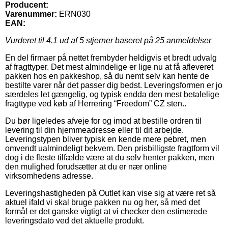
Producent:
Varenummer:
ERN030
EAN:
Vurderet til
4.1
ud af 5 stjerner baseret på
25
anmeldelser
En del firmaer på nettet frembyder heldigvis et bredt udvalg
af fragttyper. Det mest almindelige er lige nu at få afleveret
pakken hos en pakkeshop, så du nemt selv kan hente de
bestilte varer når det passer dig bedst. Leveringsformen er jo
særdeles let gængelig, og typisk endda den mest betalelige
fragttype ved køb af Herrering “Freedom” CZ sten..
Du bør ligeledes afveje for og imod at bestille ordren til
levering til din hjemmeadresse eller til dit arbejde.
Leveringstypen bliver typisk en kende mere pebret, men
omvendt ualmindeligt bekvem. Den prisbilligste fragtform vil
dog i de fleste tilfælde være at du selv henter pakken, men
den mulighed forudsætter at du er nær online
virksomhedens adresse.
Leveringshastigheden på Outlet kan vise sig at være ret så
aktuel ifald vi skal bruge pakken nu og her, så med det
formål er det ganske vigtigt at vi checker den estimerede
leveringsdato ved det aktuelle produkt.