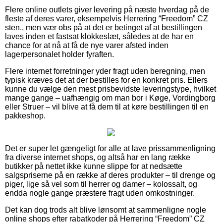
Flere online outlets giver levering på næste hverdag på de
fleste af deres varer, eksempelvis Herrering “Freedom” CZ
sten., men vær obs på at det er betinget af at bestillingen
laves inden et fastsat klokkeslæt, således at de har en
chance for at nå at få de nye varer afsted inden
lagerpersonalet holder fyraften.
Flere internet forretninger yder fragt uden beregning, men
typisk kræves det at der bestilles for en konkret pris. Ellers
kunne du vælge den mest prisbevidste leveringstype, hvilket
mange gange – uafhængig om man bor i Køge, Vordingborg
eller Struer – vil blive at få dem til at køre bestillingen til en
pakkeshop.
Det er super let gængeligt for alle at lave prissammenligning
fra diverse internet shops, og altså har en lang række
butikker på nettet ikke kunne slippe for at nedsætte
salgspriserne på en række af deres produkter – til drenge og
piger, lige så vel som til herrer og damer – kolossalt, og
endda nogle gange præstere fragt uden omkostninger.
Det kan dog trods alt blive lønsomt at sammenligne nogle
online shops efter rabatkoder på Herrering “Freedom” CZ