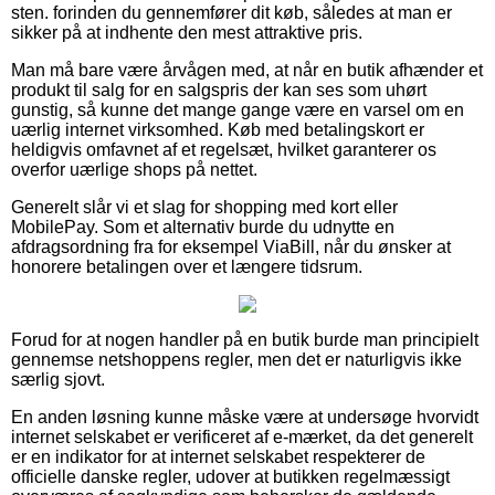
sten. forinden du gennemfører dit køb, således at man er
sikker på at indhente den mest attraktive pris.
Man må bare være årvågen med, at når en butik afhænder et
produkt til salg for en salgspris der kan ses som uhørt
gunstig, så kunne det mange gange være en varsel om en
uærlig internet virksomhed. Køb med betalingskort er
heldigvis omfavnet af et regelsæt, hvilket garanterer os
overfor uærlige shops på nettet.
Generelt slår vi et slag for shopping med kort eller
MobilePay. Som et alternativ burde du udnytte en
afdragsordning fra for eksempel ViaBill, når du ønsker at
honorere betalingen over et længere tidsrum.
Forud for at nogen handler på en butik burde man principielt
gennemse netshoppens regler, men det er naturligvis ikke
særlig sjovt.
En anden løsning kunne måske være at undersøge hvorvidt
internet selskabet er verificeret af e-mærket, da det generelt
er en indikator for at internet selskabet respekterer de
officielle danske regler, udover at butikken regelmæssigt