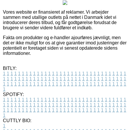
Vores website er finansieret af reklamer. Vi arbejder
sammen med utallige outlets på nettet i Danmark idet vi
introducerer deres tilbud, og får godtgørelse forudsat de
brugere vi sender videre fuldfører et indkøb.
Fakta om produkter og e-handler ajourføres jævnligt, men
det er ikke muligt for os at give garantier imod justeringer der
potentielt er foretaget siden vi senest opdaterede sidens
informationer.
BITLY:
1
1
1
1
1
1
1
1
1
1
1
1
1
1
1
1
1
1
1
1
1
1
1
1
1
1
1
1
1
1
1
1
1
1
1
1
1
1
1
1
1
1
1
1
1
1
1
1
1
1
1
1
1
1
1
1
1
1
1
1
1
1
1
1
1
1
1
1
1
1
1
1
1
1
1
1
1
1
1
1
1
1
1
1
1
1
1
1
1
1
1
1
1
1
1
1
1
1
1
1
SPOTIFY:
1
1
1
1
1
1
1
1
1
1
1
1
1
1
1
1
1
1
1
1
1
1
1
1
1
1
1
1
1
1
1
1
1
1
1
1
1
1
1
1
1
1
1
1
1
1
1
1
1
1
1
1
1
1
1
1
1
1
1
1
1
1
1
1
1
1
1
1
1
1
1
1
1
1
1
1
1
1
1
1
1
1
1
1
1
1
1
1
1
1
1
1
1
1
1
1
1
1
1
1
CUTTLY BIO:
1