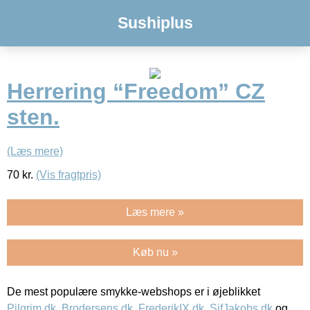
Sushiplus
Herrering “Freedom” CZ
sten.
(Læs mere)
70
kr.
(Vis fragtpris)
Læs mere »
Køb nu »
De mest populære smykke-webshops er i øjeblikket
Pilgrim.dk
,
Brodersens.dk
,
FrederikIX.dk
,
SifJakobs.dk
og