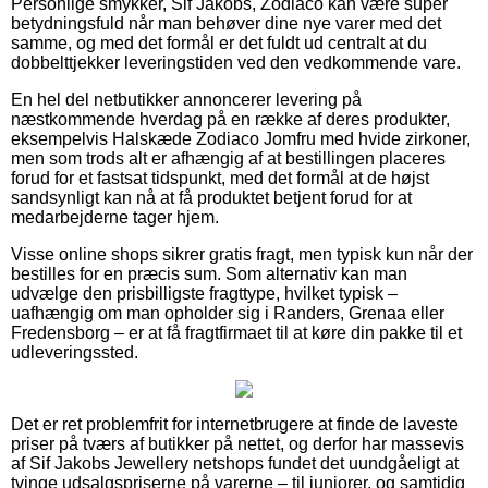
Personlige smykker, Sif Jakobs, Zodiaco kan være super
betydningsfuld når man behøver dine nye varer med det
samme, og med det formål er det fuldt ud centralt at du
dobbelttjekker leveringstiden ved den vedkommende vare.
En hel del netbutikker annoncerer levering på
næstkommende hverdag på en række af deres produkter,
eksempelvis Halskæde Zodiaco Jomfru med hvide zirkoner,
men som trods alt er afhængig af at bestillingen placeres
forud for et fastsat tidspunkt, med det formål at de højst
sandsynligt kan nå at få produktet betjent forud for at
medarbejderne tager hjem.
Visse online shops sikrer gratis fragt, men typisk kun når der
bestilles for en præcis sum. Som alternativ kan man
udvælge den prisbilligste fragttype, hvilket typisk –
uafhængig om man opholder sig i Randers, Grenaa eller
Fredensborg – er at få fragtfirmaet til at køre din pakke til et
udleveringssted.
Det er ret problemfrit for internetbrugere at finde de laveste
priser på tværs af butikker på nettet, og derfor har massevis
af Sif Jakobs Jewellery netshops fundet det uundgåeligt at
tvinge udsalgspriserne på varerne – til juniorer, og samtidig