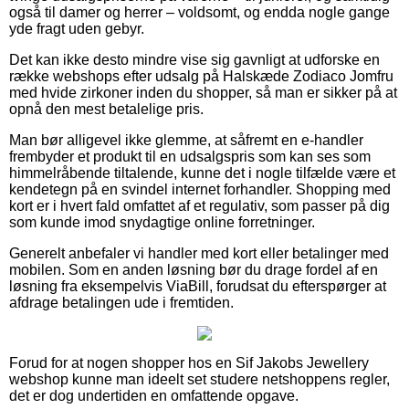
også til damer og herrer – voldsomt, og endda nogle gange
yde fragt uden gebyr.
Det kan ikke desto mindre vise sig gavnligt at udforske en
række webshops efter udsalg på Halskæde Zodiaco Jomfru
med hvide zirkoner inden du shopper, så man er sikker på at
opnå den mest betalelige pris.
Man bør alligevel ikke glemme, at såfremt en e-handler
frembyder et produkt til en udsalgspris som kan ses som
himmelråbende tiltalende, kunne det i nogle tilfælde være et
kendetegn på en svindel internet forhandler. Shopping med
kort er i hvert fald omfattet af et regulativ, som passer på dig
som kunde imod snydagtige online forretninger.
Generelt anbefaler vi handler med kort eller betalinger med
mobilen. Som en anden løsning bør du drage fordel af en
løsning fra eksempelvis ViaBill, forudsat du efterspørger at
afdrage betalingen ude i fremtiden.
Forud for at nogen shopper hos en Sif Jakobs Jewellery
webshop kunne man ideelt set studere netshoppens regler,
det er dog undertiden en omfattende opgave.