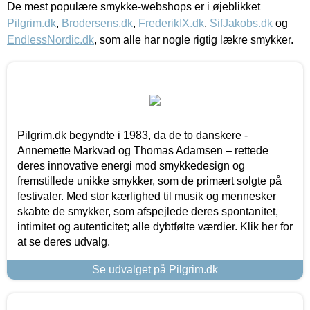
De mest populære smykke-webshops er i øjeblikket
Pilgrim.dk
,
Brodersens.dk
,
FrederikIX.dk
,
SifJakobs.dk
og
EndlessNordic.dk
, som alle har nogle rigtig lækre smykker.
Pilgrim.dk begyndte i 1983, da de to danskere -
Annemette Markvad og Thomas Adamsen – rettede
deres innovative energi mod smykkedesign og
fremstillede unikke smykker, som de primært solgte på
festivaler. Med stor kærlighed til musik og mennesker
skabte de smykker, som afspejlede deres spontanitet,
intimitet og autenticitet; alle dybtfølte værdier. Klik her for
at se deres udvalg.
Se udvalget på Pilgrim.dk