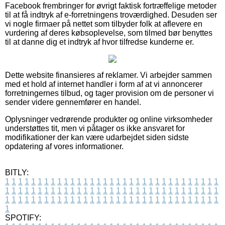
Facebook frembringer for øvrigt faktisk fortræffelige metoder
til at få indtryk af e-forretningens troværdighed. Desuden ser
vi nogle firmaer på nettet som tilbyder folk at aflevere en
vurdering af deres købsoplevelse, som tilmed bør benyttes
til at danne dig et indtryk af hvor tilfredse kunderne er.
Dette website finansieres af reklamer. Vi arbejder sammen
med et hold af internet handler i form af at vi annoncerer
forretningernes tilbud, og tager provision om de personer vi
sender videre gennemfører en handel.
Oplysninger vedrørende produkter og online virksomheder
understøttes tit, men vi påtager os ikke ansvaret for
modifikationer der kan være udarbejdet siden sidste
opdatering af vores informationer.
BITLY:
1
1
1
1
1
1
1
1
1
1
1
1
1
1
1
1
1
1
1
1
1
1
1
1
1
1
1
1
1
1
1
1
1
1
1
1
1
1
1
1
1
1
1
1
1
1
1
1
1
1
1
1
1
1
1
1
1
1
1
1
1
1
1
1
1
1
1
1
1
1
1
1
1
1
1
1
1
1
1
1
1
1
1
1
1
1
1
1
1
1
1
1
1
1
1
1
1
1
1
1
SPOTIFY: