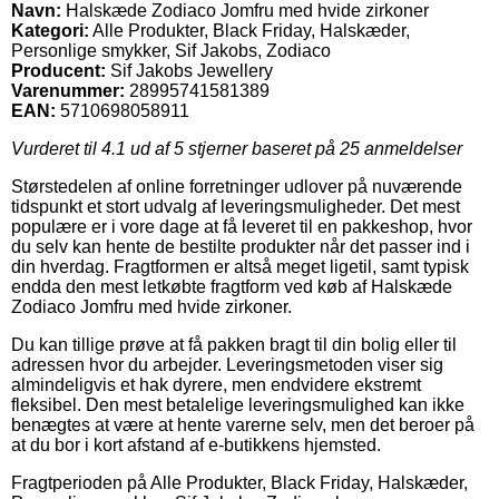
Navn:
Halskæde Zodiaco Jomfru med hvide zirkoner
Kategori:
Alle Produkter, Black Friday, Halskæder,
Personlige smykker, Sif Jakobs, Zodiaco
Producent:
Sif Jakobs Jewellery
Varenummer:
28995741581389
EAN:
5710698058911
Vurderet til
4.1
ud af 5 stjerner baseret på
25
anmeldelser
Størstedelen af online forretninger udlover på nuværende
tidspunkt et stort udvalg af leveringsmuligheder. Det mest
populære er i vore dage at få leveret til en pakkeshop, hvor
du selv kan hente de bestilte produkter når det passer ind i
din hverdag. Fragtformen er altså meget ligetil, samt typisk
endda den mest letkøbte fragtform ved køb af Halskæde
Zodiaco Jomfru med hvide zirkoner.
Du kan tillige prøve at få pakken bragt til din bolig eller til
adressen hvor du arbejder. Leveringsmetoden viser sig
almindeligvis et hak dyrere, men endvidere ekstremt
fleksibel. Den mest betalelige leveringsmulighed kan ikke
benægtes at være at hente varerne selv, men det beroer på
at du bor i kort afstand af e-butikkens hjemsted.
Fragtperioden på Alle Produkter, Black Friday, Halskæder,