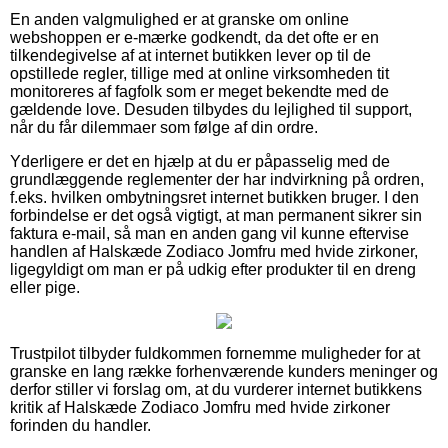
En anden valgmulighed er at granske om online
webshoppen er e-mærke godkendt, da det ofte er en
tilkendegivelse af at internet butikken lever op til de
opstillede regler, tillige med at online virksomheden tit
monitoreres af fagfolk som er meget bekendte med de
gældende love. Desuden tilbydes du lejlighed til support,
når du får dilemmaer som følge af din ordre.
Yderligere er det en hjælp at du er påpasselig med de
grundlæggende reglementer der har indvirkning på ordren,
f.eks. hvilken ombytningsret internet butikken bruger. I den
forbindelse er det også vigtigt, at man permanent sikrer sin
faktura e-mail, så man en anden gang vil kunne eftervise
handlen af Halskæde Zodiaco Jomfru med hvide zirkoner,
ligegyldigt om man er på udkig efter produkter til en dreng
eller pige.
Trustpilot tilbyder fuldkommen fornemme muligheder for at
granske en lang række forhenværende kunders meninger og
derfor stiller vi forslag om, at du vurderer internet butikkens
kritik af Halskæde Zodiaco Jomfru med hvide zirkoner
forinden du handler.