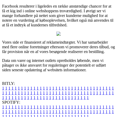
Facebook resulterer i ligeledes en række anstændige chancer for at
få et kig ind i online webshoppens troværdighed. I øvrigt ser vi
mange forhandlere på nettet som giver kunderne mulighed for at
notere en vurdering af købsoplevelsen, hvilket også må anvendes til
at få et indtryk af kundernes tilfredshed.
Vores side er finansieret af reklameindtægter. Vi har samarbejder
med flere online forretninger eftersom vi promoverer deres tilbud, og
får provision når en af vores besøgende realiserer en bestilling.
Data om varer og internet outlets opretholdes løbende, men vi
påtager os ikke ansvaret for reguleringer der potentielt er udført
siden seneste opdatering af websitets informationer.
BITLY:
1
1
1
1
1
1
1
1
1
1
1
1
1
1
1
1
1
1
1
1
1
1
1
1
1
1
1
1
1
1
1
1
1
1
1
1
1
1
1
1
1
1
1
1
1
1
1
1
1
1
1
1
1
1
1
1
1
1
1
1
1
1
1
1
1
1
1
1
1
1
1
1
1
1
1
1
1
1
1
1
1
1
1
1
1
1
1
1
1
1
1
1
1
1
1
1
1
1
1
1
SPOTIFY:
1
1
1
1
1
1
1
1
1
1
1
1
1
1
1
1
1
1
1
1
1
1
1
1
1
1
1
1
1
1
1
1
1
1
1
1
1
1
1
1
1
1
1
1
1
1
1
1
1
1
1
1
1
1
1
1
1
1
1
1
1
1
1
1
1
1
1
1
1
1
1
1
1
1
1
1
1
1
1
1
1
1
1
1
1
1
1
1
1
1
1
1
1
1
1
1
1
1
1
1