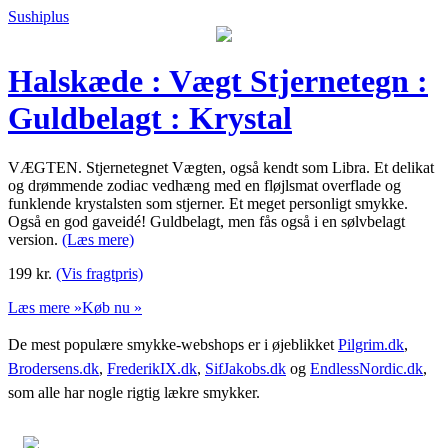
Sushiplus
Halskæde : Vægt Stjernetegn :
Guldbelagt : Krystal
VÆGTEN. Stjernetegnet Vægten, også kendt som Libra. Et delikat
og drømmende zodiac vedhæng med en fløjlsmat overflade og
funklende krystalsten som stjerner. Et meget personligt smykke.
Også en god gaveidé! Guldbelagt, men fås også i en sølvbelagt
version.
(Læs mere)
199
kr.
(Vis fragtpris)
Læs mere »
Køb nu »
De mest populære smykke-webshops er i øjeblikket
Pilgrim.dk
,
Brodersens.dk
,
FrederikIX.dk
,
SifJakobs.dk
og
EndlessNordic.dk
,
som alle har nogle rigtig lækre smykker.