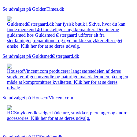
Se udvalget på GoldenTimes.dk
GuldsmedØstergaard.dk har fysisk butik i Skive, hvor du kan
finde mere end 40 forskellige smykkemærker. Den interne
guldsmed hos Guldsmed Østergaard udfører alt fra
stenfatninger, reparationer og nye unikke smykker efter eget
ønske. Klik her for at se deres udvalg.
Se udvalget på GuldsmedØstergaard.dk
HouseofVincent.com producerer langt størstedelen af deres
smykker af genanvendte og naturlige materialer uden på nogen
måde at kompromittere kvaliteten. Klik her for at se deres
udvalg.
Se udvalget på HouseofVincent.com
HCSmykker.dk sælger både ure, smykker, piercinger og andre
accessories. Klik her for at se deres udvalg.
Se udvalget på HCSmykker.dk