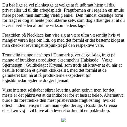
Du bør lige så vel planlægge at vælge at få udbragt hjem til dig
privat eller ud til din arbejdsplads. Fragtformen er i regelen en smule
mere pebret, men samtidig vældig enkel. Den mindst kostelige form
for fragt er dog at hente produkterne selv, som dog afhænger af at du
lever i nærheden af online virksomhedens lager.
Fragttiden på Necklace kan vise sig at være ultra væsentlig hvis vi
mangler varen lige om lidt, og med det formål er det bestemt klogt at
man checker leveringstidspunktet på den respektive vare.
Temmelig mange netshops i Danmark giver dag-til-dag fragt på
mange af butikkens produkter, eksempelvis Halskæde : Vægt
Stjernetegn : Guldbelagt : Krystal, som trods alt kræver at du når at
bestille forinden et givent klokkeslæt, med det formål at de
garanteret kan nå at få produkterne ekspederet før
logistikmedarbejderne drager hjemad.
Visse internet selskaber sikrer levering uden gebyr, men for det
meste er det påkrævet at du indkøber for et fastsat beløb. Alternativt
burde du foretrække den mest prisbevidste fragtløsning, hvilket
oftest – uden hensyn til om man opholder sig i Roskilde, Grenaa
eller Lemvig – vil blive at få leveret ordren til en pakkeshop.