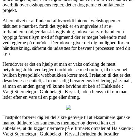
overblik over e-shoppens regler, det er dog gerne et omfattende
projekt.
Alternativet er at finde ud af hvorvidt internet webshoppen er
tilsluttet e-mærket, fordi det typisk er en angivelse af at e-
forhandleren følger dansk lovgivning, udover at e-forhandleren
hyppigt føres tilsyn med af fagmænd der er meget bekendte med
vedtægterne på området. Derudover giver det dig mulighed for en
håndsrækning, såfremt du udsættes for besvær i processen med dit
køb.
Herudover er det en hjælp at man er vaks omkring de mest
betydningsfulde vedtægter i forbindelse med ordren, til eksempel
hvilken byttepolitik webbutikken kører med. I relation til det er det
desuden essesentielt, at man stadig bevarer ens kvittering på e-mail,
så man en anden gang vil kunne bevidne sit køb af Halskæde :
Vægt Stjernetegn : Guldbelagt : Krystal, uden hensyn til om man
leder efter en vare til en pige eller dreng.
Trustpilot forærer dig en del sikre genveje til at eksaminere ganske
mange tidligere konsumenters meninger og derved kan det
anbefales, at du kigger nærmere på e-firmaets omtaler af Halskæde :
Vægt Stjernetegn : Guldbelagt : Krystal forinden du bestiller.