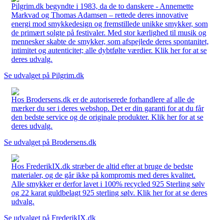
Pilgrim.dk begyndte i 1983, da de to danskere - Annemette
Markvad og Thomas Adamsen – rettede deres innovative
energi mod smykkedesign og fremstillede unikke smykker, som
de primært solgte på festivaler. Med stor kærlighed til musik og
mennesker skabte de smykker, som afspejlede deres spontanitet,
intimitet og autenticitet; alle dybtfølte værdier. Klik her for at se
deres udvalg.
Se udvalget på Pilgrim.dk
Hos Brodersens.dk er de autoriserede forhandlere af alle de
mærker du ser i deres webshop. Det er din garanti for at du får
den bedste service og de originale produkter. Klik her for at se
deres udvalg.
Se udvalget på Brodersens.dk
Hos FrederikIX.dk stræber de altid efter at bruge de bedste
materialer, og de går ikke på kompromis med deres kvalitet.
Alle smykker er derfor lavet i 100% recycled 925 Sterling sølv
og 22 karat guldbelagt 925 sterling sølv. Klik her for at se deres
udvalg.
Se udvalget på FrederikIX.dk