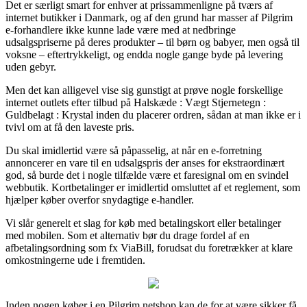
Det er særligt smart for enhver at prissammenligne på tværs af
internet butikker i Danmark, og af den grund har masser af Pilgrim
e-forhandlere ikke kunne lade være med at nedbringe
udsalgspriserne på deres produkter – til børn og babyer, men også til
voksne – eftertrykkeligt, og endda nogle gange byde på levering
uden gebyr.
Men det kan alligevel vise sig gunstigt at prøve nogle forskellige
internet outlets efter tilbud på Halskæde : Vægt Stjernetegn :
Guldbelagt : Krystal inden du placerer ordren, sådan at man ikke er i
tvivl om at få den laveste pris.
Du skal imidlertid være så påpasselig, at når en e-forretning
annoncerer en vare til en udsalgspris der anses for ekstraordinært
god, så burde det i nogle tilfælde være et faresignal om en svindel
webbutik. Kortbetalinger er imidlertid omsluttet af et reglement, som
hjælper køber overfor snydagtige e-handler.
Vi slår generelt et slag for køb med betalingskort eller betalinger
med mobilen. Som et alternativ bør du drage fordel af en
afbetalingsordning som fx ViaBill, forudsat du foretrækker at klare
omkostningerne ude i fremtiden.
Inden nogen køber i en Pilgrim netshop kan de for at være sikker få