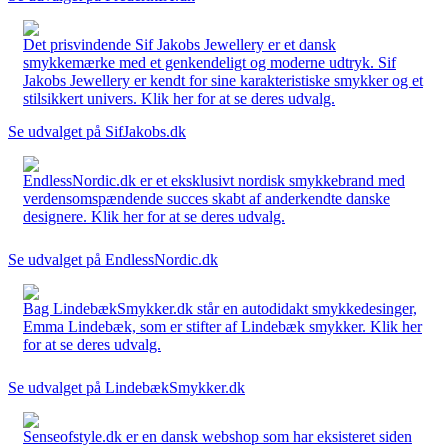
Det prisvindende Sif Jakobs Jewellery er et dansk
smykkemærke med et genkendeligt og moderne udtryk. Sif
Jakobs Jewellery er kendt for sine karakteristiske smykker og et
stilsikkert univers. Klik her for at se deres udvalg.
Se udvalget på SifJakobs.dk
EndlessNordic.dk er et eksklusivt nordisk smykkebrand med
verdensomspændende succes skabt af anderkendte danske
designere. Klik her for at se deres udvalg.
Se udvalget på EndlessNordic.dk
Bag LindebækSmykker.dk står en autodidakt smykkedesinger,
Emma Lindebæk, som er stifter af Lindebæk smykker. Klik her
for at se deres udvalg.
Se udvalget på LindebækSmykker.dk
Senseofstyle.dk er en dansk webshop som har eksisteret siden