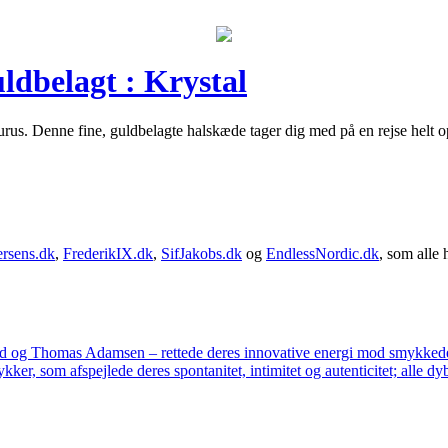
ldbelagt : Krystal
rus. Denne fine, guldbelagte halskæde tager dig med på en rejse helt op
rsens.dk
,
FrederikIX.dk
,
SifJakobs.dk
og
EndlessNordic.dk
, som alle 
ad og Thomas Adamsen – rettede deres innovative energi mod smykkedes
er, som afspejlede deres spontanitet, intimitet og autenticitet; alle dyb