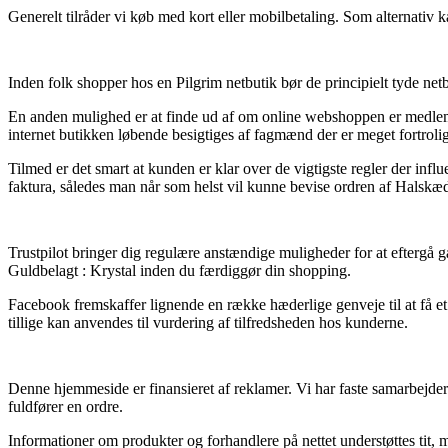
Generelt tilråder vi køb med kort eller mobilbetaling. Som alternativ kan
Inden folk shopper hos en Pilgrim netbutik bør de principielt tyde netb
En anden mulighed er at finde ud af om online webshoppen er medlem af
internet butikken løbende besigtiges af fagmænd der er meget fortroli
Tilmed er det smart at kunden er klar over de vigtigste regler der influe
faktura, således man når som helst vil kunne bevise ordren af Halskæd
Trustpilot bringer dig regulære anstændige muligheder for at eftergå ga
Guldbelagt : Krystal inden du færdiggør din shopping.
Facebook fremskaffer lignende en række hæderlige genveje til at få et
tillige kan anvendes til vurdering af tilfredsheden hos kunderne.
Denne hjemmeside er finansieret af reklamer. Vi har faste samarbejder
fuldfører en ordre.
Informationer om produkter og forhandlere på nettet understøttes tit, m