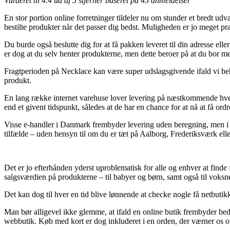
Vurderet til
4.4
ud af 5 stjerner baseret på
45
anmeldelser
En stor portion online forretninger tildeler nu om stunder et bredt udv
bestilte produkter når det passer dig bedst. Muligheden er jo meget p
Du burde også beslutte dig for at få pakken leveret til din adresse ell
er dog at du selv henter produkterne, men dette beroer på at du bor me
Fragtperioden på Necklace kan være super udslagsgivende ifald vi behø
produkt.
En lang række internet varehuse lover levering på næstkommende hverda
end et givent tidspunkt, således at de har en chance for at nå at få ord
Visse e-handler i Danmark frembyder levering uden beregning, men i re
tilfælde – uden hensyn til om du er tæt på Aalborg, Frederiksværk eller
Det er jo efterhånden yderst uproblematisk for alle og enhver at finde 
salgsværdien på produkterne – til babyer og børn, samt også til voksn
Det kan dog til hver en tid blive lønnende at checke nogle få netbutikke
Man bør alligevel ikke glemme, at ifald en online butik frembyder bedst 
webbutik. Køb med kort er dog inkluderet i en orden, der værner os o