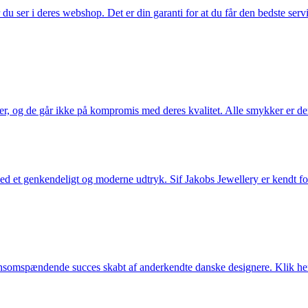
u ser i deres webshop. Det er din garanti for at du får den bedste servi
ler, og de går ikke på kompromis med deres kvalitet. Alle smykker er de
et genkendeligt og moderne udtryk. Sif Jakobs Jewellery er kendt for si
somspændende succes skabt af anderkendte danske designere. Klik her 