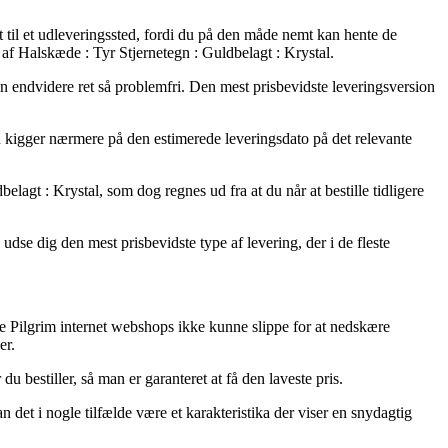
et til et udleveringssted, fordi du på den måde nemt kan hente de
 af Halskæde : Tyr Stjernetegn : Guldbelagt : Krystal.
men endvidere ret så problemfri. Den mest prisbevidste leveringsversion
du kigger nærmere på den estimerede leveringsdato på det relevante
gt : Krystal, som dog regnes ud fra at du når at bestille tidligere
se dig den mest prisbevidste type af levering, der i de fleste
lige Pilgrim internet webshops ikke kunne slippe for at nedskære
er.
u bestiller, så man er garanteret at få den laveste pris.
n det i nogle tilfælde være et karakteristika der viser en snydagtig