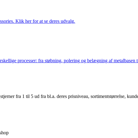
ries. Klik her for at se deres udvalg.
lige processer: fra støbning, polering og belægning af metalbasen til 
er fra 1 til 5 ud fra bl.a. deres prisniveau, sortimentstørrelse, kunde
shop