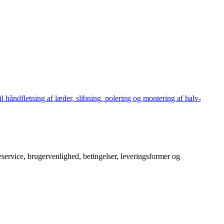
håndfletning af læder, slibning, polering og montering af halv-
service, brugervenlighed, betingelser, leveringsformer og