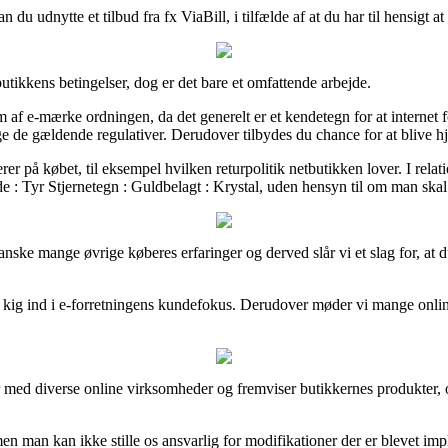
 du udnytte et tilbud fra fx ViaBill, i tilfælde af at du har til hensigt a
utikkens betingelser, dog er det bare et omfattende arbejde.
 e-mærke ordningen, da det generelt er et kendetegn for at internet for
ge de gældende regulativer. Derudover tilbydes du chance for at blive hj
rer på købet, til eksempel hvilken returpolitik netbutikken lover. I relati
e : Tyr Stjernetegn : Guldbelagt : Krystal, uden hensyn til om man skal
nske mange øvrige køberes erfaringer og derved slår vi et slag for, at du
 kig ind i e-forretningens kundefokus. Derudover møder vi mange online
 med diverse online virksomheder og fremviser butikkernes produkter, o
en man kan ikke stille os ansvarlig for modifikationer der er blevet impl