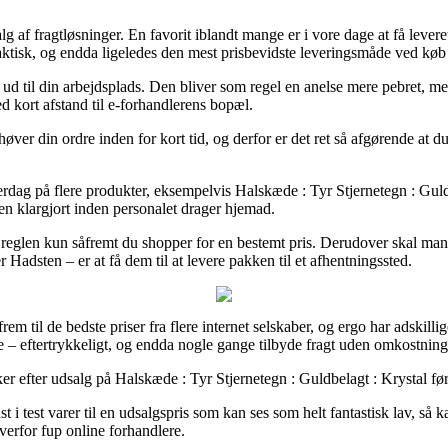
alg af fragtløsninger. En favorit iblandt mange er i vore dage at få lever
raktisk, og endda ligeledes den mest prisbevidste leveringsmåde ved køb
er ud til din arbejdsplads. Den bliver som regel en anelse mere pebret, 
d kort afstand til e-forhandlerens bopæl.
ver din ordre inden for kort tid, og derfor er det ret så afgørende at 
g på flere produkter, eksempelvis Halskæde : Tyr Stjernetegn : Guldbela
ren klargjort inden personalet drager hjemad.
glen kun såfremt du shopper for en bestemt pris. Derudover skal man ud
 Hadsten – er at få dem til at levere pakken til et afhentningssted.
frem til de bedste priser fra flere internet selskaber, og ergo har adskil
e – eftertrykkeligt, og endda nogle gange tilbyde fragt uden omkostning
r efter udsalg på Halskæde : Tyr Stjernetegn : Guldbelagt : Krystal før d
i test varer til en udsalgspris som kan ses som helt fantastisk lav, så ka
verfor fup online forhandlere.