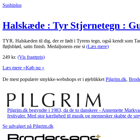
Sushiplus
Halskæde : Tyr Stjernetegn : Gu
TYR. Halskæden til dig, der er født i Tyrens tegn, også kendt som Tau
fløjlsblød, satin finish. Medaljonens ene si
(Læs mere)
249
kr.
(Vis fragtpris)
Læs mere »
Køb nu »
De mest populære smykke-webshops er i øjeblikket
Pilgrim.dk
,
Brode
Pilgrim.dk begyndte i 1983, da de to danskere - Annemette Markv
festivaler. Med stor kærlighed til musik og mennesker skabte de smykk
Se udvalget på Pilgrim.dk