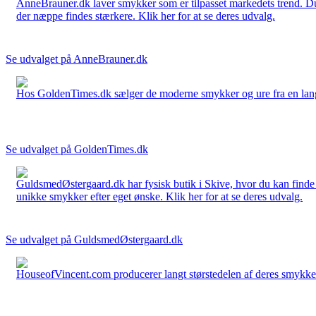
AnneBrauner.dk laver smykker som er tilpasset markedets trend. Du 
der næppe findes stærkere. Klik her for at se deres udvalg.
Se udvalget på AnneBrauner.dk
Hos GoldenTimes.dk sælger de moderne smykker og ure fra en lang 
Se udvalget på GoldenTimes.dk
GuldsmedØstergaard.dk har fysisk butik i Skive, hvor du kan finde
unikke smykker efter eget ønske. Klik her for at se deres udvalg.
Se udvalget på GuldsmedØstergaard.dk
HouseofVincent.com producerer langt størstedelen af deres smykker 