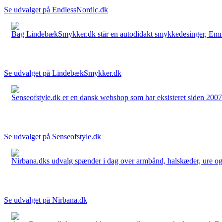
Se udvalget på EndlessNordic.dk
Bag LindebækSmykker.dk står en autodidakt smykkedesinger, Emma 
Se udvalget på LindebækSmykker.dk
Senseofstyle.dk er en dansk webshop som har eksisteret siden 2007.
Se udvalget på Senseofstyle.dk
Nirbana.dks udvalg spænder i dag over armbånd, halskæder, ure og ør
Se udvalget på Nirbana.dk