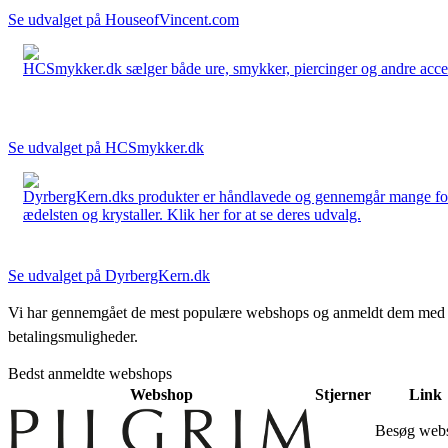
Se udvalget på HouseofVincent.com
HCSmykker.dk sælger både ure, smykker, piercinger og andre accesso
Se udvalget på HCSmykker.dk
DyrbergKern.dks produkter er håndlavede og gennemgår mange forskel
ædelsten og krystaller. Klik her for at se deres udvalg.
Se udvalget på DyrbergKern.dk
Vi har gennemgået de mest populære webshops og anmeldt dem med stjern
betalingsmuligheder.
Bedst anmeldte webshops
Webshop
Stjerner
Link
Besøg web