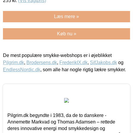
255
kr.
(Vis fragtpris)
Læs mere »
Køb nu »
De mest populære smykke-webshops er i øjeblikket
Pilgrim.dk
,
Brodersens.dk
,
FrederikIX.dk
,
SifJakobs.dk
og
EndlessNordic.dk
, som alle har nogle rigtig lækre smykker.
Pilgrim.dk begyndte i 1983, da de to danskere -
Annemette Markvad og Thomas Adamsen – rettede
deres innovative energi mod smykkedesign og