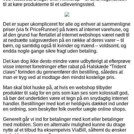
til at køre produkterne til et udleveringssted.
Det er super ukompliceret for alle og enhver at sammenligne
priser (via fx PriceRunner) på tværs af internet varehuse, og
af den grund har flertallet af internet webshops været nødt til
at nedsætte salgsværdien på en række af deres varer – til
børn, og samtidig også til kvinder og mænd – voldsomt, og
endda nogle gange sikre fragt uden betaling.
Det kan dog ikke desto mindre være udbytterigt at efterprøve
visse internet forretninger efter rabat på Halskæde “Trident
claws” forinden du gennemfører din bestilling, således at
man er tryg ved at modtage den mindst kostelige pris.
Man skal blot huske på, at hvis en webshop tilbyder
produkter til salg for en pris som kan ses som kolossalt god,
så bør det undertiden være et tegn på en snydagtig internet
handler. Bestillinger med kort er heldigvis dækket ind under
en ordning, som beskytter folk overfor uægte online shops.
Generelt går vi ind for betalinger med kort eller betalinger
med mobilen. Som en alternativ mulighed kunne du drage
nytte af et tilbud fra eksempelvis ViaBill, såfremt du ønsker