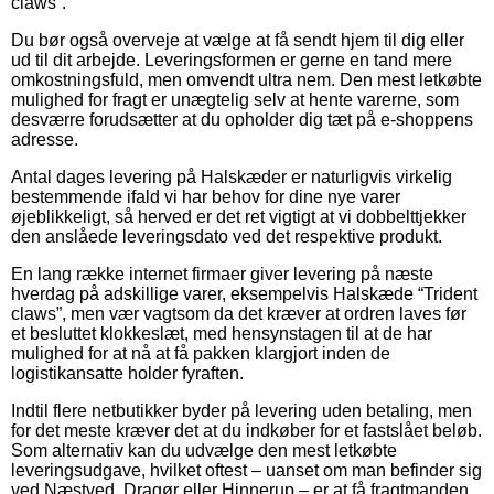
claws”.
Du bør også overveje at vælge at få sendt hjem til dig eller
ud til dit arbejde. Leveringsformen er gerne en tand mere
omkostningsfuld, men omvendt ultra nem. Den mest letkøbte
mulighed for fragt er unægtelig selv at hente varerne, som
desværre forudsætter at du opholder dig tæt på e-shoppens
adresse.
Antal dages levering på Halskæder er naturligvis virkelig
bestemmende ifald vi har behov for dine nye varer
øjeblikkeligt, så herved er det ret vigtigt at vi dobbelttjekker
den anslåede leveringsdato ved det respektive produkt.
En lang række internet firmaer giver levering på næste
hverdag på adskillige varer, eksempelvis Halskæde “Trident
claws”, men vær vagtsom da det kræver at ordren laves før
et besluttet klokkeslæt, med hensynstagen til at de har
mulighed for at nå at få pakken klargjort inden de
logistikansatte holder fyraften.
Indtil flere netbutikker byder på levering uden betaling, men
for det meste kræver det at du indkøber for et fastslået beløb.
Som alternativ kan du udvælge den mest letkøbte
leveringsudgave, hvilket oftest – uanset om man befinder sig
ved Næstved, Dragør eller Hinnerup – er at få fragtmanden