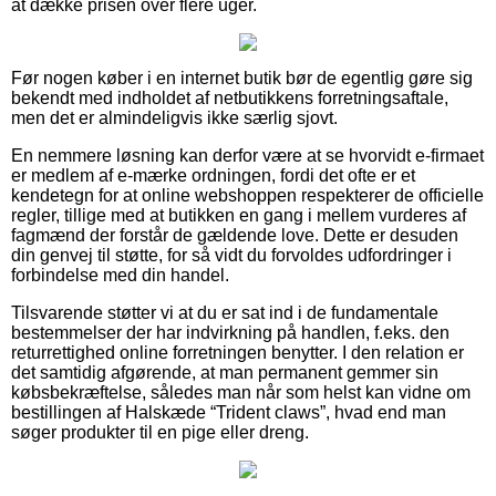
at dække prisen over flere uger.
Før nogen køber i en internet butik bør de egentlig gøre sig
bekendt med indholdet af netbutikkens forretningsaftale,
men det er almindeligvis ikke særlig sjovt.
En nemmere løsning kan derfor være at se hvorvidt e-firmaet
er medlem af e-mærke ordningen, fordi det ofte er et
kendetegn for at online webshoppen respekterer de officielle
regler, tillige med at butikken en gang i mellem vurderes af
fagmænd der forstår de gældende love. Dette er desuden
din genvej til støtte, for så vidt du forvoldes udfordringer i
forbindelse med din handel.
Tilsvarende støtter vi at du er sat ind i de fundamentale
bestemmelser der har indvirkning på handlen, f.eks. den
returrettighed online forretningen benytter. I den relation er
det samtidig afgørende, at man permanent gemmer sin
købsbekræftelse, således man når som helst kan vidne om
bestillingen af Halskæde “Trident claws”, hvad end man
søger produkter til en pige eller dreng.