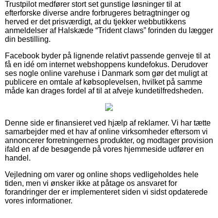
Trustpilot medfører stort set gunstige løsninger til at
efterforske diverse andre forbrugeres betragtninger og
herved er det prisværdigt, at du tjekker webbutikkens
anmeldelser af Halskæde “Trident claws” forinden du lægger
din bestilling.
Facebook byder på lignende relativt passende genveje til at
få en idé om internet webshoppens kundefokus. Derudover
ses nogle online varehuse i Danmark som gør det muligt at
publicere en omtale af købsoplevelsen, hvilket på samme
måde kan drages fordel af til at afveje kundetilfredsheden.
Denne side er finansieret ved hjælp af reklamer. Vi har tætte
samarbejder med et hav af online virksomheder eftersom vi
annoncerer forretningernes produkter, og modtager provision
ifald en af de besøgende på vores hjemmeside udfører en
handel.
Vejledning om varer og online shops vedligeholdes hele
tiden, men vi ønsker ikke at påtage os ansvaret for
forandringer der er implementeret siden vi sidst opdaterede
vores informationer.