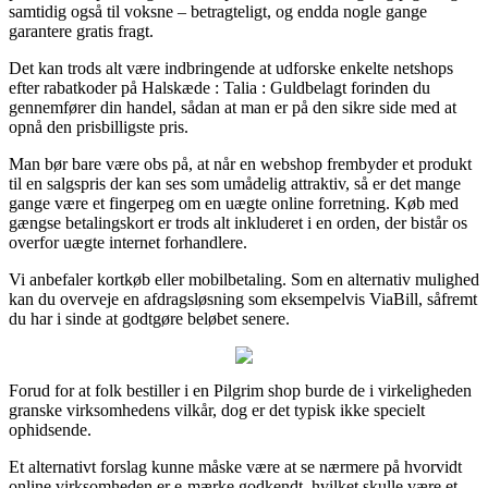
samtidig også til voksne – betragteligt, og endda nogle gange
garantere gratis fragt.
Det kan trods alt være indbringende at udforske enkelte netshops
efter rabatkoder på Halskæde : Talia : Guldbelagt forinden du
gennemfører din handel, sådan at man er på den sikre side med at
opnå den prisbilligste pris.
Man bør bare være obs på, at når en webshop frembyder et produkt
til en salgspris der kan ses som umådelig attraktiv, så er det mange
gange være et fingerpeg om en uægte online forretning. Køb med
gængse betalingskort er trods alt inkluderet i en orden, der bistår os
overfor uægte internet forhandlere.
Vi anbefaler kortkøb eller mobilbetaling. Som en alternativ mulighed
kan du overveje en afdragsløsning som eksempelvis ViaBill, såfremt
du har i sinde at godtgøre beløbet senere.
Forud for at folk bestiller i en Pilgrim shop burde de i virkeligheden
granske virksomhedens vilkår, dog er det typisk ikke specielt
ophidsende.
Et alternativt forslag kunne måske være at se nærmere på hvorvidt
online virksomheden er e-mærke godkendt, hvilket skulle være et