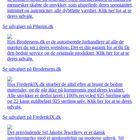
mennesker skabte de smykker, som afspejlede deres spontanitet,
intimitet og autenticitet; alle dybtfølte værdier. Klik her for at se
deres udvalg.
Se udvalget på Pilgrim.dk
Hos Brodersens.dk er de autoriserede forhandlere af alle de
mærker du ser i deres webshop. Det er din garanti for at du får
den bedste service og de originale produkter. Klik her for at se
deres udvalg.
Se udvalget på Brodersens.dk
Hos FrederikIX.dk stræber de altid efter at bruge de bedste
materialer, og de går ikke på kompromis med deres kvalitet.
Alle smykker er derfor lavet i 100% recycled 925 Sterling sølv
og 22 karat guldbelagt 925 sterling sølv. Klik her for at se deres
udvalg.
Se udvalget på FrederikIX.dk
Det prisvindende Sif Jakobs Jewellery er et dansk
smykkemærke med et genkendeligt og moderne udtryk. Sif