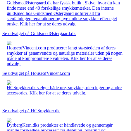
GuldsmedØstergaard.dk har fysisk butik i Skive, hvor du kan
finde mere end 40 forskellige smykkemærker. Den interne
guldsmed hos Guldsmed Østergaard udfører alt fra
stenfatninger, reparationer og nye unikke smykker efter eget
ønske. Klik her for at se deres udvalg.
Se udvalget på GuldsmedØstergaard.dk
HouseofVincent.com producerer langt størstedelen af deres
smykker af genanvendte og naturlige materialer uden på nogen
måde at kompromittere kvaliteten. Klik her for at se deres
udvalg.
Se udvalget på HouseofVincent.com
HCSmykker.dk sælger både ure, smykker, piercinger og andre
accessories. Klik her for at se deres udvalg.
Se udvalget på HCSmykker.dk
DyrbergKern.dks produkter er håndlavede og gennemgår
mange forskellige processer: fra støbning, polering og