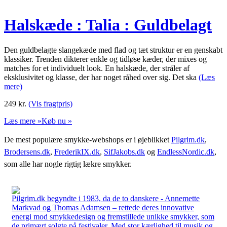
Halskæde : Talia : Guldbelagt
Den guldbelagte slangekæde med flad og tæt struktur er en genskabt
klassiker. Trenden dikterer enkle og tidløse kæder, der mixes og
matches for et individuelt look. En halskæde, der stråler af
eksklusivitet og klasse, der har noget råhed over sig. Det ska
(Læs
mere)
249
kr.
(Vis fragtpris)
Læs mere »
Køb nu »
De mest populære smykke-webshops er i øjeblikket
Pilgrim.dk
,
Brodersens.dk
,
FrederikIX.dk
,
SifJakobs.dk
og
EndlessNordic.dk
,
som alle har nogle rigtig lækre smykker.
Pilgrim.dk begyndte i 1983, da de to danskere - Annemette
Markvad og Thomas Adamsen – rettede deres innovative
energi mod smykkedesign og fremstillede unikke smykker, som
de primært solgte på festivaler. Med stor kærlighed til musik og