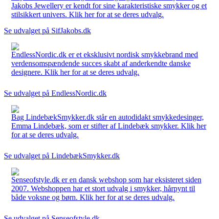
Jakobs Jewellery er kendt for sine karakteristiske smykker og et
stilsikkert univers. Klik her for at se deres udvalg.
Se udvalget på SifJakobs.dk
EndlessNordic.dk er et eksklusivt nordisk smykkebrand med
verdensomspændende succes skabt af anderkendte danske
designere. Klik her for at se deres udvalg.
Se udvalget på EndlessNordic.dk
Bag LindebækSmykker.dk står en autodidakt smykkedesinger,
Emma Lindebæk, som er stifter af Lindebæk smykker. Klik her
for at se deres udvalg.
Se udvalget på LindebækSmykker.dk
Senseofstyle.dk er en dansk webshop som har eksisteret siden
2007. Webshoppen har et stort udvalg i smykker, hårpynt til
både voksne og børn. Klik her for at se deres udvalg.
Se udvalget på Senseofstyle.dk