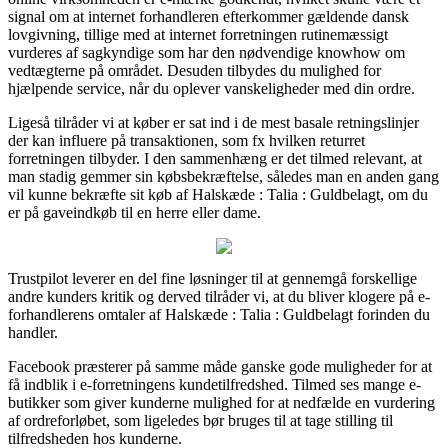
signal om at internet forhandleren efterkommer gældende dansk
lovgivning, tillige med at internet forretningen rutinemæssigt
vurderes af sagkyndige som har den nødvendige knowhow om
vedtægterne på området. Desuden tilbydes du mulighed for
hjælpende service, når du oplever vanskeligheder med din ordre.
Ligeså tilråder vi at køber er sat ind i de mest basale retningslinjer
der kan influere på transaktionen, som fx hvilken returret
forretningen tilbyder. I den sammenhæng er det tilmed relevant, at
man stadig gemmer sin købsbekræftelse, således man en anden gang
vil kunne bekræfte sit køb af Halskæde : Talia : Guldbelagt, om du
er på gaveindkøb til en herre eller dame.
Trustpilot leverer en del fine løsninger til at gennemgå forskellige
andre kunders kritik og derved tilråder vi, at du bliver klogere på e-
forhandlerens omtaler af Halskæde : Talia : Guldbelagt forinden du
handler.
Facebook præsterer på samme måde ganske gode muligheder for at
få indblik i e-forretningens kundetilfredshed. Tilmed ses mange e-
butikker som giver kunderne mulighed for at nedfælde en vurdering
af ordreforløbet, som ligeledes bør bruges til at tage stilling til
tilfredsheden hos kunderne.