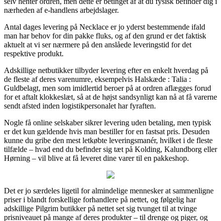
selv henter ordren, men dette er betinget af at du fysisk befinder dig i
nærheden af e-handlens arbejdslager.
Antal dages levering på Necklace er jo yderst bestemmende ifald
man har behov for din pakke fluks, og af den grund er det faktisk
aktuelt at vi ser nærmere på den anslåede leveringstid for det
respektive produkt.
Adskillige netbutikker tilbyder levering efter en enkelt hverdag på
de fleste af deres varenumre, eksempelvis Halskæde : Talia :
Guldbelagt, men som imidlertid beroer på at ordren aflægges forud
for et aftalt klokkeslæt, så at de højst sandsynligt kan nå at få varerne
sendt afsted inden logistikpersonalet har fyraften.
Nogle få online selskaber sikrer levering uden betaling, men typisk
er det kun gældende hvis man bestiller for en fastsat pris. Desuden
kunne du gribe den mest letkøbte leveringsmanér, hvilket i de fleste
tilfælde – hvad end du befinder sig tæt på Kolding, Kalundborg eller
Hørning – vil blive at få leveret dine varer til en pakkeshop.
Det er jo særdeles ligetil for almindelige mennesker at sammenligne
priser i blandt forskellige forhandlere på nettet, og følgelig har
adskillige Pilgrim butikker på nettet set sig tvunget til at tvinge
prisniveauet på mange af deres produkter – til drenge og piger, og