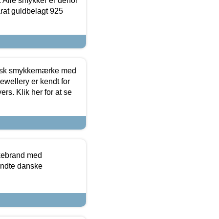
 Alle smykker er derfor
arat guldbelagt 925
dansk smykkemærke med
ewellery er kendt for
ers. Klik her for at se
kkebrand med
ndte danske