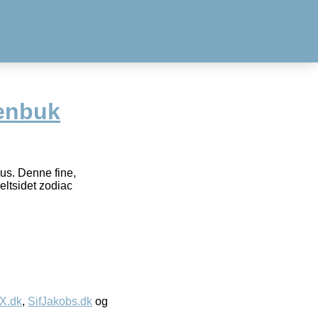
enbuk
us. Denne fine,
eltsidet zodiac
IX.dk
,
SifJakobs.dk
og