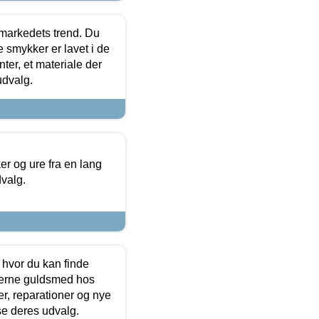
markedets trend. Du
e smykker er lavet i de
ter, et materiale der
udvalg.
 og ure fra en lang
dvalg.
 hvor du kan finde
terne guldsmed hos
r, reparationer og nye
se deres udvalg.