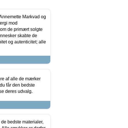
- Annemette Markvad og
ergi mod
som de primært solgte
mennesker skabte de
et og autenticitet; alle
.
re af alle de mærker
 du får den bedste
 se deres udvalg.
 de bedste materialer,