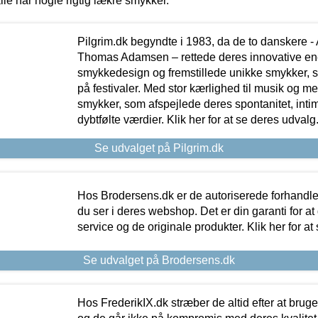
lle har nogle rigtig lækre smykker.
Pilgrim.dk begyndte i 1983, da de to danskere 
Thomas Adamsen – rettede deres innovative en
smykkedesign og fremstillede unikke smykker, 
på festivaler. Med stor kærlighed til musik og 
smykker, som afspejlede deres spontanitet, intimit
dybtfølte værdier. Klik her for at se deres udvalg
Se udvalget på Pilgrim.dk
Hos Brodersens.dk er de autoriserede forhandle
du ser i deres webshop. Det er din garanti for at
service og de originale produkter. Klik her for at
Se udvalget på Brodersens.dk
Hos FrederikIX.dk stræber de altid efter at bruge