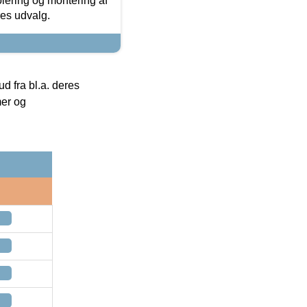
olering og montering af
res udvalg.
 fra bl.a. deres
mer og