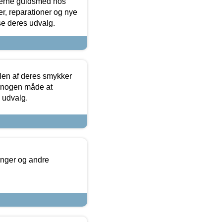
terne guldsmed hos
r, reparationer og nye
se deres udvalg.
len af deres smykker
å nogen måde at
s udvalg.
inger og andre