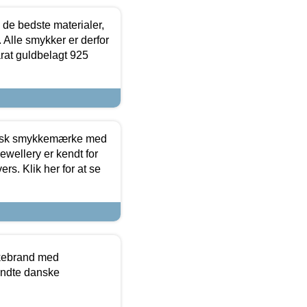
 de bedste materialer,
 Alle smykker er derfor
arat guldbelagt 925
dansk smykkemærke med
ewellery er kendt for
ers. Klik her for at se
kkebrand med
ndte danske