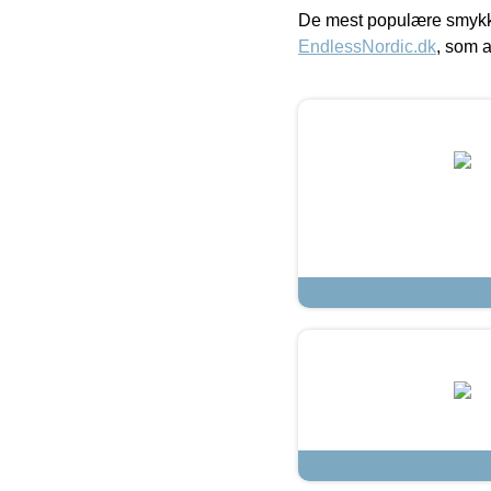
De mest populære smykk
EndlessNordic.dk
, som a