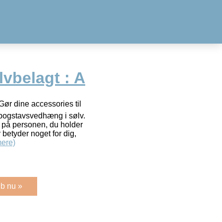
vbelagt : A
 Gør dine accessories til
e bogstavsvedhæng i sølv.
t på personen, du holder
 betyder noget for dig,
ere)
b nu »