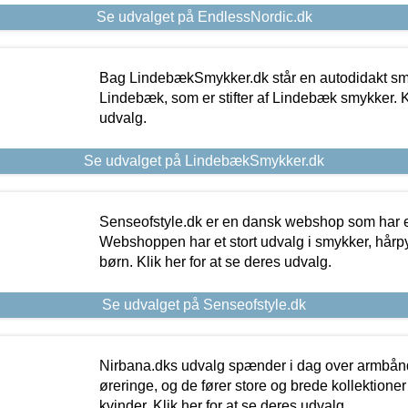
Se udvalget på EndlessNordic.dk
Bag LindebækSmykker.dk står en autodidakt s
Lindebæk, som er stifter af Lindebæk smykker. Kl
udvalg.
Se udvalget på LindebækSmykker.dk
Senseofstyle.dk er en dansk webshop som har e
Webshoppen har et stort udvalg i smykker, hårpy
børn. Klik her for at se deres udvalg.
Se udvalget på Senseofstyle.dk
Nirbana.dks udvalg spænder i dag over armbånd
øreringe, og de fører store og brede kollektione
kvinder. Klik her for at se deres udvalg.