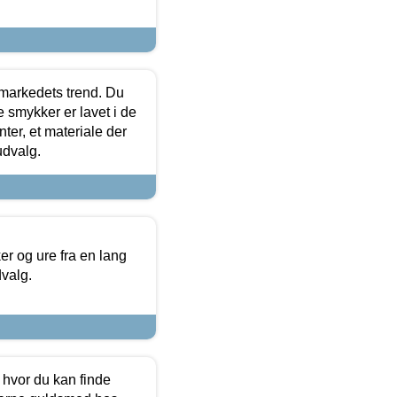
markedets trend. Du
e smykker er lavet i de
ter, et materiale der
udvalg.
 og ure fra en lang
dvalg.
 hvor du kan finde