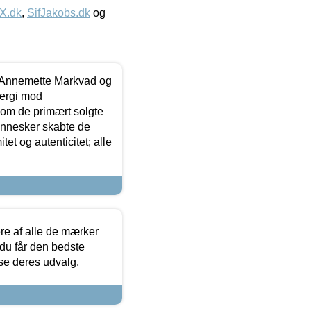
IX.dk
,
SifJakobs.dk
og
- Annemette Markvad og
ergi mod
som de primært solgte
mennesker skabte de
et og autenticitet; alle
.
re af alle de mærker
 du får den bedste
 se deres udvalg.