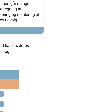
gennemgår mange
 belægning af
olering og montering af
res udvalg.
 fra bl.a. deres
mer og