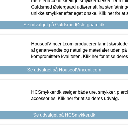
mere end 40 forskellige smykkemærker. Den in
Guldsmed Østergaard udfører alt fra stenfatninge
unikke smykker efter eget ønske. Klik her for at 
Se udvalget på GuldsmedØstergaard.dk
HouseofVincent.com producerer langt størstede
af genanvendte og naturlige materialer uden p
kompromittere kvaliteten. Klik her for at se dere
Se udvalget på HouseofVincent.com
HCSmykker.dk sælger både ure, smykker, pierc
accessories. Klik her for at se deres udvalg.
Se udvalget på HCSmykker.dk