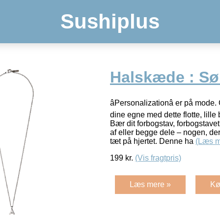
Sushiplus
Halskæde : Søl
âPersonalizationâ er på mode.
dine egne med dette flotte, lill
Bær dit forbogstav, forbogstave
af eller begge dele – nogen, der
tæt på hjertet. Denne ha
(Læs m
199
kr.
(Vis fragtpris)
Læs mere »
Kø