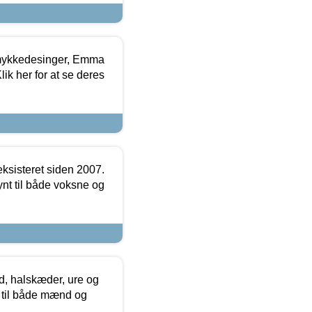
mykkedesinger, Emma
ik her for at se deres
ksisteret siden 2007.
nt til både voksne og
, halskæder, ure og
r til både mænd og