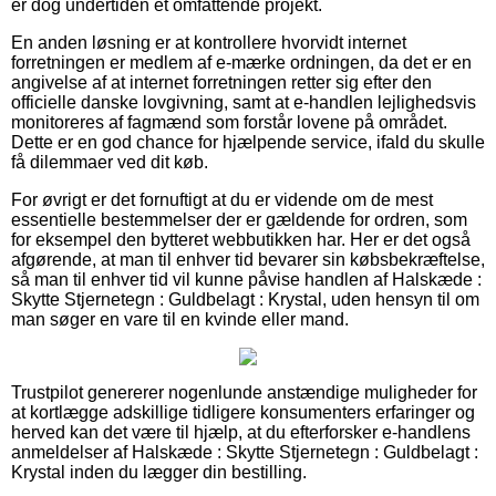
er dog undertiden et omfattende projekt.
En anden løsning er at kontrollere hvorvidt internet
forretningen er medlem af e-mærke ordningen, da det er en
angivelse af at internet forretningen retter sig efter den
officielle danske lovgivning, samt at e-handlen lejlighedsvis
monitoreres af fagmænd som forstår lovene på området.
Dette er en god chance for hjælpende service, ifald du skulle
få dilemmaer ved dit køb.
For øvrigt er det fornuftigt at du er vidende om de mest
essentielle bestemmelser der er gældende for ordren, som
for eksempel den bytteret webbutikken har. Her er det også
afgørende, at man til enhver tid bevarer sin købsbekræftelse,
så man til enhver tid vil kunne påvise handlen af Halskæde :
Skytte Stjernetegn : Guldbelagt : Krystal, uden hensyn til om
man søger en vare til en kvinde eller mand.
Trustpilot genererer nogenlunde anstændige muligheder for
at kortlægge adskillige tidligere konsumenters erfaringer og
herved kan det være til hjælp, at du efterforsker e-handlens
anmeldelser af Halskæde : Skytte Stjernetegn : Guldbelagt :
Krystal inden du lægger din bestilling.