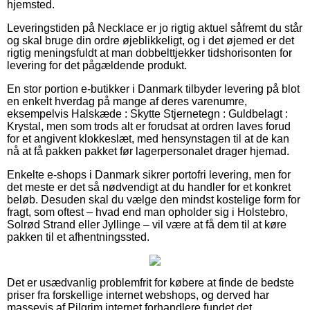
hjemsted.
Leveringstiden på Necklace er jo rigtig aktuel såfremt du står
og skal bruge din ordre øjeblikkeligt, og i det øjemed er det
rigtig meningsfuldt at man dobbelttjekker tidshorisonten for
levering for det pågældende produkt.
En stor portion e-butikker i Danmark tilbyder levering på blot
en enkelt hverdag på mange af deres varenumre,
eksempelvis Halskæde : Skytte Stjernetegn : Guldbelagt :
Krystal, men som trods alt er forudsat at ordren laves forud
for et angivent klokkeslæt, med hensynstagen til at de kan
nå at få pakken pakket før lagerpersonalet drager hjemad.
Enkelte e-shops i Danmark sikrer portofri levering, men for
det meste er det så nødvendigt at du handler for et konkret
beløb. Desuden skal du vælge den mindst kostelige form for
fragt, som oftest – hvad end man opholder sig i Holstebro,
Solrød Strand eller Jyllinge – vil være at få dem til at køre
pakken til et afhentningssted.
Det er usædvanlig problemfrit for købere at finde de bedste
priser fra forskellige internet webshops, og derved har
massevis af Pilgrim internet forhandlere fundet det