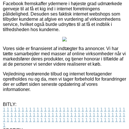
Facebook fremskaffer ydermere i højeste grad udmærkede
genveje til at få et kig ind i internet forretningens
pålidelighed. Desuden ses faktisk internet webshops som
tilbyder kunderne at afgive en vurdering af virksomhedens
service, hvilket også burde udnyttes til at få et indblik i
tilfredsheden hos kunderne.
Vores side er finansieret af indtægter fra annoncer. Vi har
tætte samarbejder med masser af online virksomheder når vi
markedsfører deres produkter, og tjener honorar i tilfælde af
at de personer vi sender videre realiserer et køb.
Vejledning vedrørende tilbud og internet foretagender
opretholdes nu og da, men vi tager forbehold for forandringer
der er udført siden seneste opdatering af vores
informationer.
BITLY:
1
1
1
1
1
1
1
1
1
1
1
1
1
1
1
1
1
1
1
1
1
1
1
1
1
1
1
1
1
1
1
1
1
1
1
1
1
1
1
1
1
1
1
1
1
1
1
1
1
1
1
1
1
1
1
1
1
1
1
1
1
1
1
1
1
1
1
1
1
1
1
1
1
1
1
1
1
1
1
1
1
1
1
1
1
1
1
1
1
1
1
1
1
1
1
1
1
1
1
1