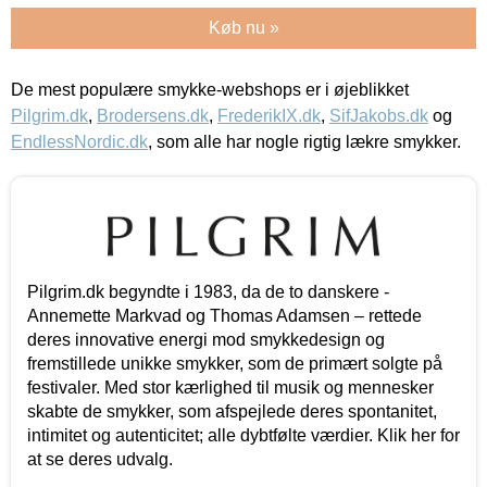
Køb nu »
De mest populære smykke-webshops er i øjeblikket
Pilgrim.dk
,
Brodersens.dk
,
FrederikIX.dk
,
SifJakobs.dk
og
EndlessNordic.dk
, som alle har nogle rigtig lækre smykker.
Pilgrim.dk begyndte i 1983, da de to danskere -
Annemette Markvad og Thomas Adamsen – rettede
deres innovative energi mod smykkedesign og
fremstillede unikke smykker, som de primært solgte på
festivaler. Med stor kærlighed til musik og mennesker
skabte de smykker, som afspejlede deres spontanitet,
intimitet og autenticitet; alle dybtfølte værdier. Klik her for
at se deres udvalg.