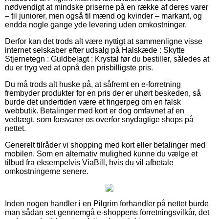
nødvendigt at mindske priserne på en række af deres varer
– til juniorer, men også til mænd og kvinder – markant, og
endda nogle gange yde levering uden omkostninger.
Derfor kan det trods alt være nyttigt at sammenligne visse
internet selskaber efter udsalg på Halskæde : Skytte
Stjernetegn : Guldbelagt : Krystal før du bestiller, således at
du er tryg ved at opnå den prisbilligste pris.
Du må trods alt huske på, at såfremt en e-forretning
frembyder produkter for en pris der er uhørt beskeden, så
burde det undertiden være et fingerpeg om en falsk
webbutik. Betalinger med kort er dog omfavnet af en
vedtægt, som forsvarer os overfor snydagtige shops på
nettet.
Generelt tilråder vi shopping med kort eller betalinger med
mobilen. Som en alternativ mulighed kunne du vælge et
tilbud fra eksempelvis ViaBill, hvis du vil afbetale
omkostningerne senere.
Inden nogen handler i en Pilgrim forhandler på nettet burde
man sådan set gennemgå e-shoppens forretningsvilkår, det