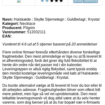
Besøg webshop
Navn:
Halskæde : Skytte Stjernetegn : Guldbelagt : Krystal
Kategori:
Necklace
Producent:
Pilgrim
Varenummer:
512032111
EAN:
Vurderet til
4.6
ud af 5 stjerner baseret på
20
anmeldelser
Flere online firmaer foreslår efterhånden diverse forskellige
fragtmetoder. Den mest almindelige er lige nu at få leveret til
et afhentningssted, fordi det giver dig fuld fleksibilitet til at
hente din ordre når det passer ind i din kalender.
Leveringstypen er altså rigtig fleksibel, samt typisk endda
den mindst kostelige leveringsmåde ved køb af Halskæde :
Skytte Stjernetegn : Guldbelagt : Krystal.
Du burde alternativt vælge at få leveret til hvor du bor eller til
dit arbejdes adresse. Fragtmuligheden bliver som oftest lidt
mere pebret, men lige så vel ret uproblematisk. Den mest
letkøbte leveringsmanér vil dog altid være at du selv henter
varerne, som dog beroer på at du har bopæl nær e-firmaets