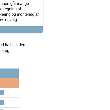
gennemgår mange
 belægning af
olering og montering af
res udvalg.
 fra bl.a. deres
mer og