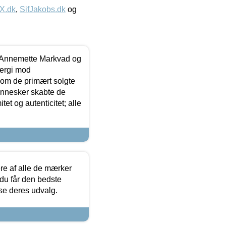
IX.dk
,
SifJakobs.dk
og
- Annemette Markvad og
ergi mod
som de primært solgte
mennesker skabte de
et og autenticitet; alle
.
re af alle de mærker
 du får den bedste
 se deres udvalg.