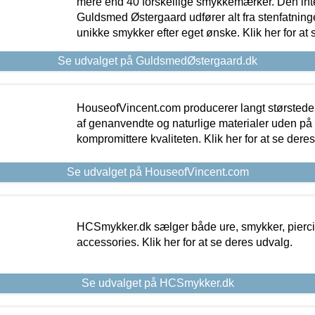
mere end 40 forskellige smykkemærker. Den in
Guldsmed Østergaard udfører alt fra stenfatninge
unikke smykker efter eget ønske. Klik her for at 
Se udvalget på GuldsmedØstergaard.dk
HouseofVincent.com producerer langt størstede
af genanvendte og naturlige materialer uden p
kompromittere kvaliteten. Klik her for at se dere
Se udvalget på HouseofVincent.com
HCSmykker.dk sælger både ure, smykker, pierc
accessories. Klik her for at se deres udvalg.
Se udvalget på HCSmykker.dk