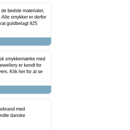
 de bedste materialer,
 Alle smykker er derfor
arat guldbelagt 925
dansk smykkemærke med
ewellery er kendt for
ers. Klik her for at se
kkebrand med
ndte danske