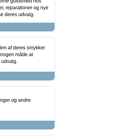
terne guldsmed hos
r, reparationer og nye
se deres udvalg.
len af deres smykker
å nogen måde at
s udvalg.
inger og andre