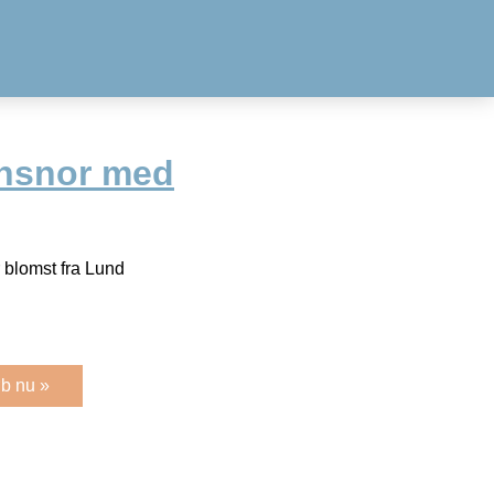
insnor med
 blomst fra Lund
b nu »