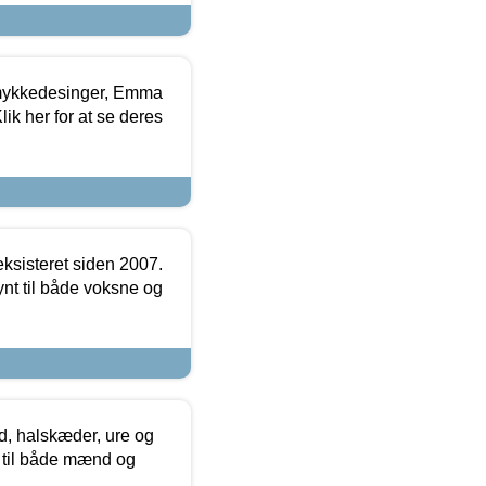
mykkedesinger, Emma
ik her for at se deres
ksisteret siden 2007.
nt til både voksne og
, halskæder, ure og
r til både mænd og