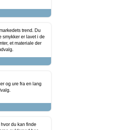
markedets trend. Du
e smykker er lavet i de
ter, et materiale der
udvalg.
 og ure fra en lang
dvalg.
 hvor du kan finde