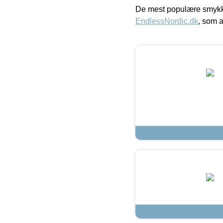
De mest populære smykk
EndlessNordic.dk
, som a