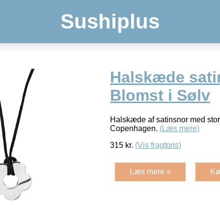
Sushiplus
Halskæde sat
Blomst i Sølv
Halskæde af satinsnor med stor
Copenhagen.
(Læs mere)
315
kr.
(Vis fragtpris)
Læs mere »
Kø