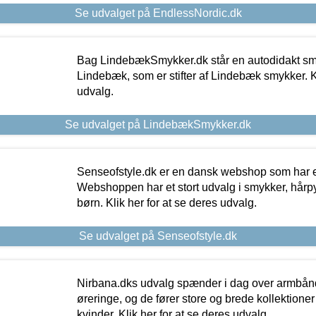
Se udvalget på EndlessNordic.dk
Bag LindebækSmykker.dk står en autodidakt s
Lindebæk, som er stifter af Lindebæk smykker. Kl
udvalg.
Se udvalget på LindebækSmykker.dk
Senseofstyle.dk er en dansk webshop som har e
Webshoppen har et stort udvalg i smykker, hårpy
børn. Klik her for at se deres udvalg.
Se udvalget på Senseofstyle.dk
Nirbana.dks udvalg spænder i dag over armbånd
øreringe, og de fører store og brede kollektione
kvinder. Klik her for at se deres udvalg.