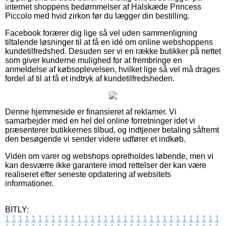
internet shoppens bedømmelser af Halskæde Princess
Piccolo med hvid zirkon før du lægger din bestilling.
Facebook forærer dig lige så vel uden sammenligning
tiltalende løsninger til at få en idé om online webshoppens
kundetilfredshed. Desuden ser vi en række butikker på nettet
som giver kunderne mulighed for at frembringe en
anmeldelse af købsoplevelsen, hvilket lige så vel må drages
fordel af til at få et indtryk af kundetilfredsheden.
Denne hjemmeside er finansieret af reklamer. Vi
samarbejder med en hel del online forretninger idet vi
præsenterer butikkernes tilbud, og indtjener betaling såfremt
den besøgende vi sender videre udfører et indkøb.
Viden om varer og webshops opretholdes løbende, men vi
kan desværre ikke garantere imod rettelser der kan være
realiseret efter seneste opdatering af websitets
informationer.
BITLY:
1
1
1
1
1
1
1
1
1
1
1
1
1
1
1
1
1
1
1
1
1
1
1
1
1
1
1
1
1
1
1
1
1