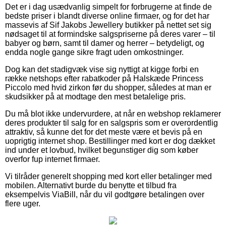
Det er i dag usædvanlig simpelt for forbrugerne at finde de
bedste priser i blandt diverse online firmaer, og for det har
massevis af Sif Jakobs Jewellery butikker på nettet set sig
nødsaget til at formindske salgspriserne på deres varer – til
babyer og børn, samt til damer og herrer – betydeligt, og
endda nogle gange sikre fragt uden omkostninger.
Dog kan det stadigvæk vise sig nyttigt at kigge forbi en
række netshops efter rabatkoder på Halskæde Princess
Piccolo med hvid zirkon før du shopper, således at man er
skudsikker på at modtage den mest betalelige pris.
Du må blot ikke undervurdere, at når en webshop reklamerer
deres produkter til salg for en salgspris som er overordentlig
attraktiv, så kunne det for det meste være et bevis på en
uoprigtig internet shop. Bestillinger med kort er dog dækket
ind under et lovbud, hvilket begunstiger dig som køber
overfor fup internet firmaer.
Vi tilråder generelt shopping med kort eller betalinger med
mobilen. Alternativt burde du benytte et tilbud fra
eksempelvis ViaBill, når du vil godtgøre betalingen over
flere uger.