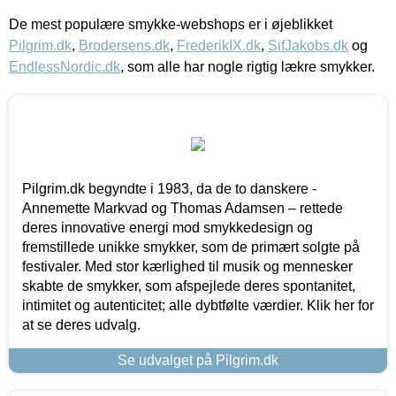
De mest populære smykke-webshops er i øjeblikket
Pilgrim.dk
,
Brodersens.dk
,
FrederikIX.dk
,
SifJakobs.dk
og
EndlessNordic.dk
, som alle har nogle rigtig lækre smykker.
Pilgrim.dk begyndte i 1983, da de to danskere -
Annemette Markvad og Thomas Adamsen – rettede
deres innovative energi mod smykkedesign og
fremstillede unikke smykker, som de primært solgte på
festivaler. Med stor kærlighed til musik og mennesker
skabte de smykker, som afspejlede deres spontanitet,
intimitet og autenticitet; alle dybtfølte værdier. Klik her for
at se deres udvalg.
Se udvalget på Pilgrim.dk