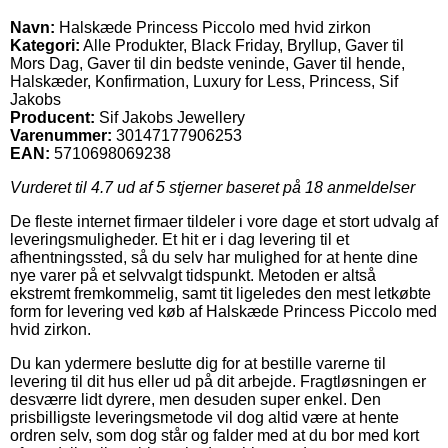
Navn:
Halskæde Princess Piccolo med hvid zirkon
Kategori:
Alle Produkter, Black Friday, Bryllup, Gaver til
Mors Dag, Gaver til din bedste veninde, Gaver til hende,
Halskæder, Konfirmation, Luxury for Less, Princess, Sif
Jakobs
Producent:
Sif Jakobs Jewellery
Varenummer:
30147177906253
EAN:
5710698069238
Vurderet til
4.7
ud af 5 stjerner baseret på
18
anmeldelser
De fleste internet firmaer tildeler i vore dage et stort udvalg af
leveringsmuligheder. Et hit er i dag levering til et
afhentningssted, så du selv har mulighed for at hente dine
nye varer på et selvvalgt tidspunkt. Metoden er altså
ekstremt fremkommelig, samt tit ligeledes den mest letkøbte
form for levering ved køb af Halskæde Princess Piccolo med
hvid zirkon.
Du kan ydermere beslutte dig for at bestille varerne til
levering til dit hus eller ud på dit arbejde. Fragtløsningen er
desværre lidt dyrere, men desuden super enkel. Den
prisbilligste leveringsmetode vil dog altid være at hente
ordren selv, som dog står og falder med at du bor med kort