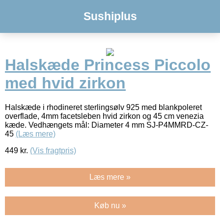
Sushiplus
Halskæde Princess Piccolo
med hvid zirkon
Halskæde i rhodineret sterlingsølv 925 med blankpoleret
overflade, 4mm facetsleben hvid zirkon og 45 cm venezia
kæde. Vedhængets mål: Diameter 4 mm SJ-P4MMRD-CZ-
45
(Læs mere)
449
kr.
(Vis fragtpris)
Læs mere »
Køb nu »