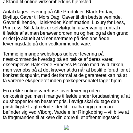
afstand til online virksomhedens hjemsted.
Antal dages levering på Alle Produkter, Black Friday,
Bryllup, Gaver til Mors Dag, Gaver til din bedste veninde,
Gaver til hende, Halskæder, Konfirmation, Luxury for Less,
Princess, Sif Jakobs er selvfølgelig usædvanlig central i
tilfælde af at man behøver ordren nu og her, og af den grund
er det jo aktuelt at vi ser nærmere på den anslåede
leveringsdato på den vedkommende vare.
Temmelig mange webshops udlover levering på
næstkommende hverdag på en række af deres varer,
eksempelvis Halskæde Princess Piccolo med hvid zirkon,
men vær obs på at det kræver at du når at bestille forud for et
konkret tidspunkt, med det formål at de garanteret kan nå at
få varerne ekspederet inden pakkepersonalet tager hjem.
En række online varehuse lover levering uden
omkostninger, men i mange tilfælde under forudsætning af at
du shopper for en bestemt pris. I øvrigt skal du tage den
prisbilligste fragtmetode, der tit – uafhængig om man
befinder sig ved Viborg, Varde eller Ringkøbing – vil blive at
få fragtmanden til at køre din ordre til et afhentningssted.