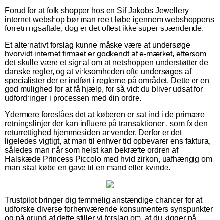
Forud for at folk shopper hos en Sif Jakobs Jewellery
internet webshop bør man reelt løbe igennem webshoppens
forretningsaftale, dog er det oftest ikke super spændende.
Et alternativt forslag kunne måske være at undersøge
hvorvidt internet firmaet er godkendt af e-mærket, eftersom
det skulle være et signal om at netshoppen understøtter de
danske regler, og at virksomheden ofte undersøges af
specialister der er indført i reglerne på området. Dette er en
god mulighed for at få hjælp, for så vidt du bliver udsat for
udfordringer i processen med din ordre.
Ydermere foreslåes det at køberen er sat ind i de primære
retningslinjer der kan influere på transaktionen, som fx den
returrettighed hjemmesiden anvender. Derfor er det
ligeledes vigtigt, at man til enhver tid opbevarer ens faktura,
således man når som helst kan bekræfte ordren af
Halskæde Princess Piccolo med hvid zirkon, uafhængig om
man skal købe en gave til en mand eller kvinde.
Trustpilot bringer dig temmelig anstændige chancer for at
udforske diverse forhenværende konsumenters synspunkter
og på grund af dette stiller vi forslag om, at du kigger på