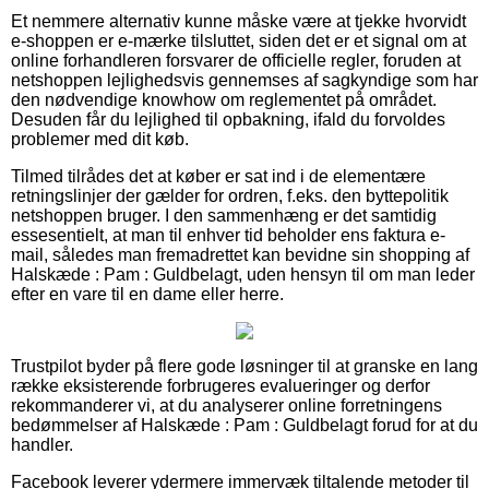
Et nemmere alternativ kunne måske være at tjekke hvorvidt
e-shoppen er e-mærke tilsluttet, siden det er et signal om at
online forhandleren forsvarer de officielle regler, foruden at
netshoppen lejlighedsvis gennemses af sagkyndige som har
den nødvendige knowhow om reglementet på området.
Desuden får du lejlighed til opbakning, ifald du forvoldes
problemer med dit køb.
Tilmed tilrådes det at køber er sat ind i de elementære
retningslinjer der gælder for ordren, f.eks. den byttepolitik
netshoppen bruger. I den sammenhæng er det samtidig
essesentielt, at man til enhver tid beholder ens faktura e-
mail, således man fremadrettet kan bevidne sin shopping af
Halskæde : Pam : Guldbelagt, uden hensyn til om man leder
efter en vare til en dame eller herre.
Trustpilot byder på flere gode løsninger til at granske en lang
række eksisterende forbrugeres evalueringer og derfor
rekommanderer vi, at du analyserer online forretningens
bedømmelser af Halskæde : Pam : Guldbelagt forud for at du
handler.
Facebook leverer ydermere immervæk tiltalende metoder til