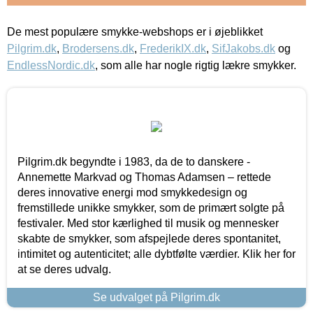
De mest populære smykke-webshops er i øjeblikket
Pilgrim.dk
,
Brodersens.dk
,
FrederikIX.dk
,
SifJakobs.dk
og
EndlessNordic.dk
, som alle har nogle rigtig lækre smykker.
Pilgrim.dk begyndte i 1983, da de to danskere -
Annemette Markvad og Thomas Adamsen – rettede
deres innovative energi mod smykkedesign og
fremstillede unikke smykker, som de primært solgte på
festivaler. Med stor kærlighed til musik og mennesker
skabte de smykker, som afspejlede deres spontanitet,
intimitet og autenticitet; alle dybtfølte værdier. Klik her for
at se deres udvalg.
Se udvalget på Pilgrim.dk