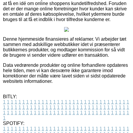
at få en idé om online shoppens kundetilfredshed. Foruden
det er der mange online forretninger hvor kunder kan skrive
en omtale af deres købsoplevelse, hvilket ydermere burde
bruges til at få et indblik i hvor tilfredse kunderne er.
Denne hjemmeside finansieres af reklamer. Vi arbejder tæt
sammen med adskillige webbutikker idet vi præsenterer
butikkernes produkter, og modtager kommission for så vidt
de brugere vi sender videre udfører en transaktion.
Data vedrørende produkter og online forhandlere opdateres
hele tiden, men vi kan desværre ikke garantere imod
korrektioner der måtte være lavet siden vi sidst opdaterede
websitets informationer.
BITLY:
1
1
1
1
1
1
1
1
1
1
1
1
1
1
1
1
1
1
1
1
1
1
1
1
1
1
1
1
1
1
1
1
1
1
1
1
1
1
1
1
1
1
1
1
1
1
1
1
1
1
1
1
1
1
1
1
1
1
1
1
1
1
1
1
1
1
1
1
1
1
1
1
1
1
1
1
1
1
1
1
1
1
1
1
1
1
1
1
1
1
1
1
1
1
1
1
1
1
1
1
SPOTIFY:
1
1
1
1
1
1
1
1
1
1
1
1
1
1
1
1
1
1
1
1
1
1
1
1
1
1
1
1
1
1
1
1
1