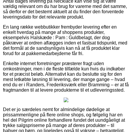
Antal dages levering på Necklace kan vise sig at være
vældig relevant om du har brug for varerne med det samme,
så derfor er det bestemt aktuelt at du finder den forventede
leveringsdato for det relevante produkt.
En lang række webbutikker frembyder levering efter en
enkelt hverdag på mange af shoppens produkter,
eksempelvis Halskæde : Pam : Guldbelagt, der dog
påkræver at ordren aflægges inden et fastsat tidspunkt, med
det formål at de sandsynligvis kan nå at få produktet klar
forud for at pakkemedarbejderne får fri.
Enkelte internet forretninger præsterer fragt uden
omkostninger, men i de fleste tilfælde kun hvis du indkøber
for et præcist beløb. Alternativt kan du beslutte sig for den
mest letkøbte løsning til levering, der mange gange – hvad
end du er i Randers, Frederiksværk eller Bramming – er at få
fragtmanden til at levere produkterne til et udleveringssted.
Det er jo særdeles nemt for almindelige dødelige at
prissammenligne på flere online shops, og følgelig har en
hel del Pilgrim online forhandlere fundet det uundgåeligt at
trykke salgspriserne på mange af deres produkter – til
babyer og børn, og ligeledes også til voksne – betragteligt,