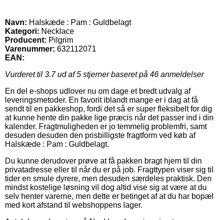
Navn:
Halskæde : Pam : Guldbelagt
Kategori:
Necklace
Producent:
Pilgrim
Varenummer:
632112071
EAN:
Vurderet til
3.7
ud af 5 stjerner baseret på
46
anmeldelser
En del e-shops udlover nu om dage et bredt udvalg af
leveringsmetoder. En favorit iblandt mange er i dag at få
sendt til en pakkeshop, fordi det så er super fleksibelt for dig
at kunne hente din pakke lige præcis når det passer ind i din
kalender. Fragtmuligheden er jo temmelig problemfri, samt
desuden desuden den prisbilligste fragtform ved køb af
Halskæde : Pam : Guldbelagt.
Du kunne derudover prøve at få pakken bragt hjem til din
privatadresse eller til når du er på job. Fragttypen viser sig til
tider en smule dyrere, men desuden særdeles praktisk. Den
mindst kostelige løsning vil dog altid vise sig at være at du
selv henter varerne, men dette er betinget af at du har bopæl
med kort afstand til webshoppens lager.