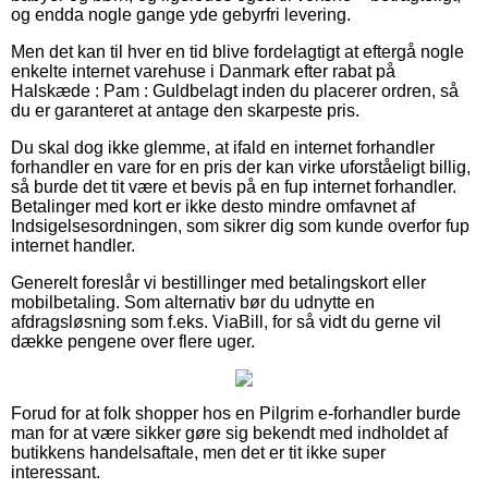
og endda nogle gange yde gebyrfri levering.
Men det kan til hver en tid blive fordelagtigt at eftergå nogle
enkelte internet varehuse i Danmark efter rabat på
Halskæde : Pam : Guldbelagt inden du placerer ordren, så
du er garanteret at antage den skarpeste pris.
Du skal dog ikke glemme, at ifald en internet forhandler
forhandler en vare for en pris der kan virke uforståeligt billig,
så burde det tit være et bevis på en fup internet forhandler.
Betalinger med kort er ikke desto mindre omfavnet af
Indsigelsesordningen, som sikrer dig som kunde overfor fup
internet handler.
Generelt foreslår vi bestillinger med betalingskort eller
mobilbetaling. Som alternativ bør du udnytte en
afdragsløsning som f.eks. ViaBill, for så vidt du gerne vil
dække pengene over flere uger.
Forud for at folk shopper hos en Pilgrim e-forhandler burde
man for at være sikker gøre sig bekendt med indholdet af
butikkens handelsaftale, men det er tit ikke super
interessant.