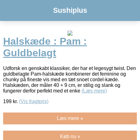
Sushiplus
Halskæde : Pam :
Guldbelagt
Udforsk en genskabt klassiker, der har et legesygt twist. Den
guldbelagte Pam-halskæde kombinerer det feminine og
chunky på fineste vis med en tæt snoet cordel-kæde.
Halskæden, der måler 40 + 9 cm, er stilig og slank og
fungerer derfor perfekt med et enke
(Læs mere)
199
kr.
(Vis fragtpris)
Læs mere »
Køb nu »