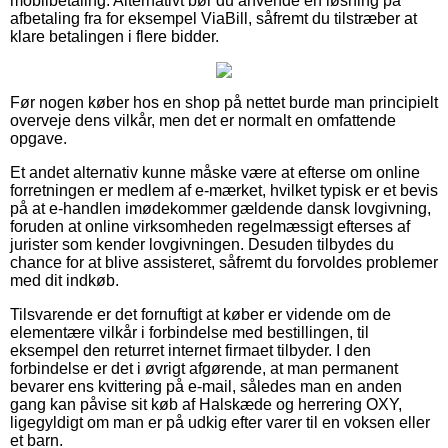
mobilbetaling. Alternativt bør du anvende en løsning på
afbetaling fra for eksempel ViaBill, såfremt du tilstræber at
klare betalingen i flere bidder.
Før nogen køber hos en shop på nettet burde man principielt
overveje dens vilkår, men det er normalt en omfattende
opgave.
Et andet alternativ kunne måske være at efterse om online
forretningen er medlem af e-mærket, hvilket typisk er et bevis
på at e-handlen imødekommer gældende dansk lovgivning,
foruden at online virksomheden regelmæssigt efterses af
jurister som kender lovgivningen. Desuden tilbydes du
chance for at blive assisteret, såfremt du forvoldes problemer
med dit indkøb.
Tilsvarende er det fornuftigt at køber er vidende om de
elementære vilkår i forbindelse med bestillingen, til
eksempel den returret internet firmaet tilbyder. I den
forbindelse er det i øvrigt afgørende, at man permanent
bevarer ens kvittering på e-mail, således man en anden
gang kan påvise sit køb af Halskæde og herrering OXY,
ligegyldigt om man er på udkig efter varer til en voksen eller
et barn.