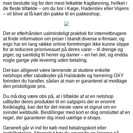
man beslutte sig for den mest letkøbte fragtløsning, hvilket i
de fleste tilfælde – om du bor i Køge, Haderslev eller Vojens
– vil blive at få kørt din pakke til en pakkeshop.
Det er efterhånden ualmindeligt praktisk for internetbrugere
at finde information om priser i blandt diverse e-firmaer, og
ergo har en lang række online forretninger ikke kunne slippe
for at reducere prisniveauet på deres varer – til drenge og
piger, og samtidig til herrer og damer – en hel del, og endda
nogle gange yde levering uden betaling.
Det kan alligevel være lønnende at studere enkelte
netshops efter rabatkoder på Halskæde og herrering OXY
forinden du handler, sådan at man er garanteret at modtage
den prisbilligste pris.
Du må dog være obs på, at i tilfælde af at en netshop
udbyder deres produkter til en salgspris der er enormt
fordelagtig, kan det for det meste være et signal om en
svindel webbutik. Bestillinger med kort er dog omsluttet af en
regel, der garanterer dig imod uærlige e-shops.
Generelt går vi ind for køb med betalingskort eller