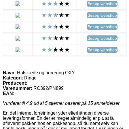
Besøg webshop
Besøg webshop
Besøg webshop
Besøg webshop
Besøg webshop
Navn:
Halskæde og herrering OXY
Kategori:
Ringe
Producent:
Varenummer:
RC392/PN899
EAN:
Vurderet til
4.9
ud af 5 stjerner baseret på
15
anmeldelser
En del internet forretninger yder efterhånden diverse
leveringsformer. En der er meget almindelig er p.t. at få
afleveret pakken hos en pakkeshop, så du nemt selv kan
hente bestillingen når der er mulighed for det. Løsningen er