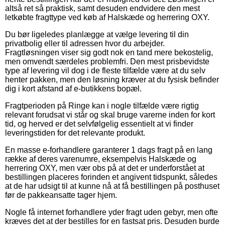
altså ret så praktisk, samt desuden endvidere den mest
letkøbte fragttype ved køb af Halskæde og herrering OXY.
Du bør ligeledes planlægge at vælge levering til din
privatbolig eller til adressen hvor du arbejder.
Fragtløsningen viser sig godt nok en tand mere bekostelig,
men omvendt særdeles problemfri. Den mest prisbevidste
type af levering vil dog i de fleste tilfælde være at du selv
henter pakken, men den løsning kræver at du fysisk befinder
dig i kort afstand af e-butikkens bopæl.
Fragtperioden på Ringe kan i nogle tilfælde være rigtig
relevant forudsat vi står og skal bruge varerne inden for kort
tid, og herved er det selvfølgelig essentielt at vi finder
leveringstiden for det relevante produkt.
En masse e-forhandlere garanterer 1 dags fragt på en lang
række af deres varenumre, eksempelvis Halskæde og
herrering OXY, men vær obs på at det er underforstået at
bestillingen placeres forinden et angivent tidspunkt, således
at de har udsigt til at kunne nå at få bestillingen på posthuset
før de pakkeansatte tager hjem.
Nogle få internet forhandlere yder fragt uden gebyr, men ofte
kræves det at der bestilles for en fastsat pris. Desuden burde