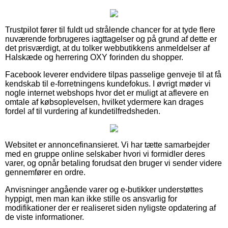
Trustpilot fører til fuldt ud strålende chancer for at tyde flere
nuværende forbrugeres iagttagelser og på grund af dette er
det prisværdigt, at du tolker webbutikkens anmeldelser af
Halskæde og herrering OXY forinden du shopper.
Facebook leverer endvidere tilpas passelige genveje til at få
kendskab til e-forretningens kundefokus. I øvrigt møder vi
nogle internet webshops hvor det er muligt at aflevere en
omtale af købsoplevelsen, hvilket ydermere kan drages
fordel af til vurdering af kundetilfredsheden.
Websitet er annoncefinansieret. Vi har tætte samarbejder
med en gruppe online selskaber hvori vi formidler deres
varer, og opnår betaling forudsat den bruger vi sender videre
gennemfører en ordre.
Anvisninger angående varer og e-butikker understøttes
hyppigt, men man kan ikke stille os ansvarlig for
modifikationer der er realiseret siden nyligste opdatering af
de viste informationer.