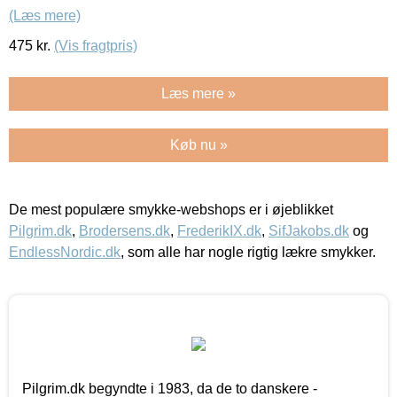
(Læs mere)
475
kr.
(Vis fragtpris)
Læs mere »
Køb nu »
De mest populære smykke-webshops er i øjeblikket
Pilgrim.dk
,
Brodersens.dk
,
FrederikIX.dk
,
SifJakobs.dk
og
EndlessNordic.dk
, som alle har nogle rigtig lækre smykker.
Pilgrim.dk begyndte i 1983, da de to danskere -