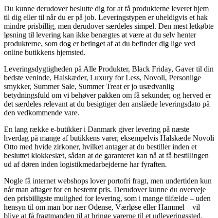
Du kunne derudover beslutte dig for at få produkterne leveret hjem
til dig eller til når du er på job. Leveringstypen er uheldigvis et hak
mindre prisbillig, men derudover særdeles simpel. Den mest letkøbte
løsning til levering kan ikke benægtes at være at du selv henter
produkterne, som dog er betinget af at du befinder dig lige ved
online butikkens hjemsted.
Leveringsdygtigheden på Alle Produkter, Black Friday, Gaver til din
bedste veninde, Halskæder, Luxury for Less, Novoli, Personlige
smykker, Summer Sale, Summer Treat er jo usædvanlig
betydningsfuld om vi behøver pakken om få sekunder, og herved er
det særdeles relevant at du besigtiger den anslåede leveringsdato på
den vedkommende vare.
En lang række e-butikker i Danmark giver levering på næste
hverdag på mange af butikkens varer, eksempelvis Halskæde Novoli
Otto med hvide zirkoner, hvilket antager at du bestiller inden et
besluttet klokkeslæt, sådan at de garanteret kan nå at få bestillingen
ud af døren inden logistikmedarbejderne har fyraften.
Nogle få internet webshops lover portofri fragt, men undertiden kun
når man aftager for en bestemt pris. Derudover kunne du overveje
den prisbilligste mulighed for levering, som i mange tilfælde – uden
hensyn til om man bor nær Odense, Værløse eller Hammel – vil
blive at få fragtmanden til at bringe varerne til et udleveringssted.