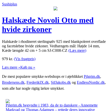
Sushiplus
Halskæde Novoli Otto med
hvide zirkoner
Halskæde i rhodineret sterlingsølv 925 med blankpoleret overflade
og facetslebne hvide zirkoner. Vedhængets mål: Højde 14 mm,
Kæde længde 42 cm + 5 cm SJ-C008-CZ
(Læs mere)
979
kr.
(Vis fragtpris)
Læs mere »
Køb nu »
De mest populære smykke-webshops er i øjeblikket
Pilgrim.dk
,
Brodersens.dk
,
FrederikIX.dk
,
SifJakobs.dk
og
EndlessNordic.dk
,
som alle har nogle rigtig lækre smykker.
Pilgrim.dk begyndte i 1983, da de to danskere - Annemette
Markvad og Thomas Adamsen – rettede deres innovative