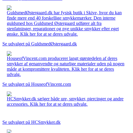
GuldsmedØstergaard.dk har fysisk butik i Skive, hvor du kan
finde mere end 40 forskellige smykkemærker. Den interne
guldsmed hos Guldsmed Østergaard udfører alt fra
stenfatninger, reparationer og nye unikke smykker efter eget
ønske. Klik her for at se deres udvalg.
Se udvalget på GuldsmedØstergaard.dk
HouseofVincent.com producerer langt størstedelen af deres
smykker af genanvendte og naturlige materialer uden på nogen
måde at kompromittere kvaliteten. Klik her for at se deres
udvalg.
Se udvalget på HouseofVincent.com
HCSmykker.dk sælger både ure, smykker, piercinger og andre
accessories. Klik her for at se deres udvalg.
Se udvalget på HCSmykker.dk