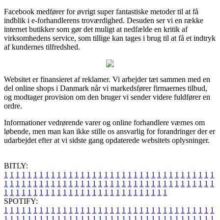
Facebook medfører for øvrigt super fantastiske metoder til at få
indblik i e-forhandlerens troværdighed. Desuden ser vi en række
internet butikker som gør det muligt at nedfælde en kritik af
virksomhedens service, som tillige kan tages i brug til at få et indtryk
af kundernes tilfredshed.
Websitet er finansieret af reklamer. Vi arbejder tæt sammen med en
del online shops i Danmark når vi markedsfører firmaernes tilbud,
og modtager provision om den bruger vi sender videre fuldfører en
ordre.
Informationer vedrørende varer og online forhandlere værnes om
løbende, men man kan ikke stille os ansvarlig for forandringer der er
udarbejdet efter at vi sidste gang opdaterede websitets oplysninger.
BITLY:
1
1
1
1
1
1
1
1
1
1
1
1
1
1
1
1
1
1
1
1
1
1
1
1
1
1
1
1
1
1
1
1
1
1
1
1
1
1
1
1
1
1
1
1
1
1
1
1
1
1
1
1
1
1
1
1
1
1
1
1
1
1
1
1
1
1
1
1
1
1
1
1
1
1
1
1
1
1
1
1
1
1
1
1
1
1
1
1
1
1
1
1
1
1
1
1
1
1
1
1
SPOTIFY:
1
1
1
1
1
1
1
1
1
1
1
1
1
1
1
1
1
1
1
1
1
1
1
1
1
1
1
1
1
1
1
1
1
1
1
1
1
1
1
1
1
1
1
1
1
1
1
1
1
1
1
1
1
1
1
1
1
1
1
1
1
1
1
1
1
1
1
1
1
1
1
1