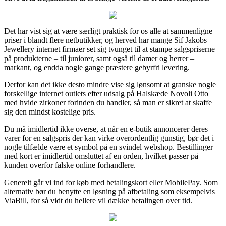
Det har vist sig at være særligt praktisk for os alle at sammenligne
priser i blandt flere netbutikker, og herved har mange Sif Jakobs
Jewellery internet firmaer set sig tvunget til at stampe salgspriserne
på produkterne – til juniorer, samt også til damer og herrer –
markant, og endda nogle gange præstere gebyrfri levering.
Derfor kan det ikke desto mindre vise sig lønsomt at granske nogle
forskellige internet outlets efter udsalg på Halskæde Novoli Otto
med hvide zirkoner forinden du handler, så man er sikret at skaffe
sig den mindst kostelige pris.
Du må imidlertid ikke overse, at når en e-butik annoncerer deres
varer for en salgspris der kan virke overordentlig gunstig, bør det i
nogle tilfælde være et symbol på en svindel webshop. Bestillinger
med kort er imidlertid omsluttet af en orden, hvilket passer på
kunden overfor falske online forhandlere.
Generelt går vi ind for køb med betalingskort eller MobilePay. Som
alternativ bør du benytte en løsning på afbetaling som eksempelvis
ViaBill, for så vidt du hellere vil dække betalingen over tid.