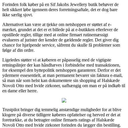
Forinden folk køber på en Sif Jakobs Jewellery butik behøver de
helt sikkert løbe igennem deres forretningsaftale, det er dog bare
ikke særlig sjovt.
Alternativet kan være at tjekke om netshoppen er støttet af e-
mærket, grundet at det er et billede på at e-butikken efterlever de
opstillede regler, tillige med at online firmaet rutinemæssigt
evalueres af jurister der kender de gældende regler. Det giver dig
chance for hjælpende service, såfremt du skulle få problemer som
følge af din ordre.
Ligeledes støtter vi at køberen er påpasselig med de vigtigste
retningslinjer der kan håndhæves i forbindelse med transaktionen,
for eksempel den byttepolitik netshoppen garanterer. Derfor er det
ydermere essesentielt, at man permanent bevarer sin faktura e-mail,
så man når som helst kan dokumentere sin shopping af Halskæde
Novoli Otto med hvide zirkoner, uafhængig om man er på indkøb til
en dame eller herre.
Trustpilot bringer dig temmelig anstændige muligheder for at blive
klogere på diverse tidligere køberes opfattelser og herved er det at
foretrække, at du betragter online firmaets ratings af Halskæde
Novoli Otto med hvide zirkoner forinden du lægger din bestilling.