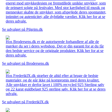
energi mod smykkedesign og fremstillede unikke smykker, som
de primært solgte på festivaler. Med stor kærlighed til musik og
mennesker skabte de smykker, som afspejlede deres spontanitet,
intimitet og autenticitet; alle dybtfølte værdier. Klik her for at se
deres udvalg.
Se udvalget på Pilgrim.dk
Hos Brodersens.dk er de autoriserede forhandlere af alle de
mærker du ser i deres webshop. Det er din garanti for at du får
den bedste service og de originale produkter. Klik her for at se
deres udvalg.
Se udvalget på Brodersens.dk
Hos FrederikIX.dk stræber de altid efter at bruge de bedste
materialer, og de går ikke på kompromis med deres kvalitet.
Alle smykker er derfor lavet i 100% recycled 925 Sterling sølv
og 22 karat guldbelagt 925 sterling sølv. Klik her for at se deres
udvalg.
Se udvalget på FrederikIX.dk