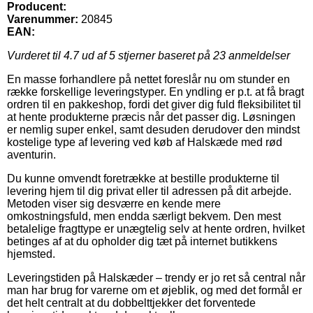
Producent:
Varenummer:
20845
EAN:
Vurderet til
4.7
ud af 5 stjerner baseret på
23
anmeldelser
En masse forhandlere på nettet foreslår nu om stunder en
række forskellige leveringstyper. En yndling er p.t. at få bragt
ordren til en pakkeshop, fordi det giver dig fuld fleksibilitet til
at hente produkterne præcis når det passer dig. Løsningen
er nemlig super enkel, samt desuden derudover den mindst
kostelige type af levering ved køb af Halskæde med rød
aventurin.
Du kunne omvendt foretrække at bestille produkterne til
levering hjem til dig privat eller til adressen på dit arbejde.
Metoden viser sig desværre en kende mere
omkostningsfuld, men endda særligt bekvem. Den mest
betalelige fragttype er unægtelig selv at hente ordren, hvilket
betinges af at du opholder dig tæt på internet butikkens
hjemsted.
Leveringstiden på Halskæder – trendy er jo ret så central når
man har brug for varerne om et øjeblik, og med det formål er
det helt centralt at du dobbelttjekker det forventede