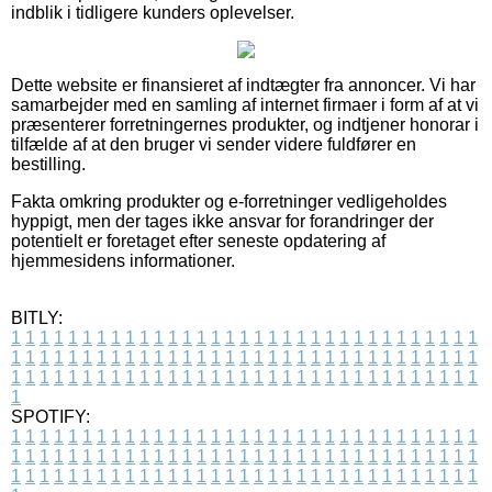
indblik i tidligere kunders oplevelser.
Dette website er finansieret af indtægter fra annoncer. Vi har
samarbejder med en samling af internet firmaer i form af at vi
præsenterer forretningernes produkter, og indtjener honorar i
tilfælde af at den bruger vi sender videre fuldfører en
bestilling.
Fakta omkring produkter og e-forretninger vedligeholdes
hyppigt, men der tages ikke ansvar for forandringer der
potentielt er foretaget efter seneste opdatering af
hjemmesidens informationer.
BITLY:
1
1
1
1
1
1
1
1
1
1
1
1
1
1
1
1
1
1
1
1
1
1
1
1
1
1
1
1
1
1
1
1
1
1
1
1
1
1
1
1
1
1
1
1
1
1
1
1
1
1
1
1
1
1
1
1
1
1
1
1
1
1
1
1
1
1
1
1
1
1
1
1
1
1
1
1
1
1
1
1
1
1
1
1
1
1
1
1
1
1
1
1
1
1
1
1
1
1
1
1
SPOTIFY:
1
1
1
1
1
1
1
1
1
1
1
1
1
1
1
1
1
1
1
1
1
1
1
1
1
1
1
1
1
1
1
1
1
1
1
1
1
1
1
1
1
1
1
1
1
1
1
1
1
1
1
1
1
1
1
1
1
1
1
1
1
1
1
1
1
1
1
1
1
1
1
1
1
1
1
1
1
1
1
1
1
1
1
1
1
1
1
1
1
1
1
1
1
1
1
1
1
1
1