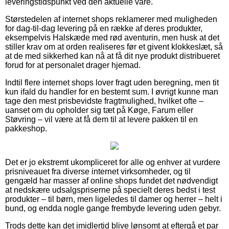
leveringstidspunkt ved den aktuelle vare.
Størstedelen af internet shops reklamerer med muligheden
for dag-til-dag levering på en række af deres produkter,
eksempelvis Halskæde med rød aventurin, men husk at det
stiller krav om at orden realiseres før et givent klokkeslæt, så
at de med sikkerhed kan nå at få dit nye produkt distribueret
forud for at personalet drager hjemad.
Indtil flere internet shops lover fragt uden beregning, men tit
kun ifald du handler for en bestemt sum. I øvrigt kunne man
tage den mest prisbevidste fragtmulighed, hvilket ofte –
uanset om du opholder sig tæt på Køge, Farum eller
Støvring – vil være at få dem til at levere pakken til en
pakkeshop.
Det er jo ekstremt ukompliceret for alle og enhver at vurdere
prisniveauet fra diverse internet virksomheder, og til
gengæld har masser af online shops fundet det nødvendigt
at nedskære udsalgspriserne på specielt deres bedst i test
produkter – til børn, men ligeledes til damer og herrer – helt i
bund, og endda nogle gange frembyde levering uden gebyr.
Trods dette kan det imidlertid blive lønsomt at eftergå et par