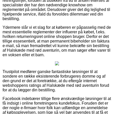
retningslinjer, foruden at butikken fra tid til anden efterses af
specialister der har den nødvendige knowhow om
reglementet på området. Derudover giver det dig lejlighed til
hjælpende service, ifald du forvoldes dilemmaer ved din
bestilling.
Ydermere slår vi et slag for at køberen er påpasselig med de
mest essentielle reglementer der influerer på købet, f.eks.
hvilken returneringsret online shoppen bruger. Derfor er det
tillige essesentielt, at man permanent bibeholder sin faktura
e-mail, så man fremadrettet vil kunne bekræfte sin bestilling
af Halskæde med rød aventurin, om man søger efter varer til
en voksen eller et barn.
Trustpilot medfører ganske fantastiske løsninger til at
sondere en række eksisterende forbrugeres domme og af
den grund er det at foretrække, at du eftergår internet
webshoppens ratings af Halskæde med rød aventurin forud
for at du lægger din bestilling.
Facebook indebærer tillige flere ønskværdige løsninger til at
få indsigt i online forretningens kundefokus. Foruden det er
der nogle e-firmaer hvor folk kan udfærdige en anmeldelse
af købsoplevelsen, som lige så vel bør anvendes til at få et