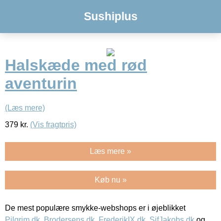
Sushiplus
Halskæde med rød
aventurin
(Læs mere)
379
kr.
(Vis fragtpris)
Læs mere »
Køb nu »
De mest populære smykke-webshops er i øjeblikket
Pilgrim.dk
,
Brodersens.dk
,
FrederikIX.dk
,
SifJakobs.dk
og