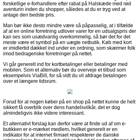
forskellige e-forhandlere efter rabat på Halskæde med rød
aventurin inden du shopper, således at du er tryg ved at
antage den bedste pris.
Man bør ikke desto mindre være så påpasselig, at i tilfælde
af at en online forretning udlover varer for en udsalgspris der
kan ses som usædvanlig overkommelig, så bør det for det
meste være et symbol på en uægte netbutik. Køb med kort
er imidlertid dækket ind under en ordning, som skærmer folk
imod bedrageriske forretninger på nettet.
Vi går generelt ind for kortbetalinger eller betalinger med
mobilen. Som et alternativ bør du overveje et tilbud som
eksempelvis ViaBill, for så vidt du vil afdrage betalingen
over et længere tidsrum.
Forud for at nogen køber på en shop på nettet kunne de helt
sikkert få overblik over dens handelsvilkår, det er dog
almindeligvis ikke videre interessant.
Et alternativt forslag kan derfor være at finde ud af om e-
butikken er e-mærket medlem, hvilket generelt er en
indikator for at internet firmaet respekterer de danske